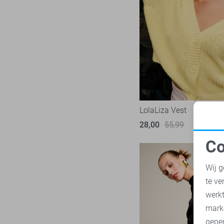
LTB
22
Mac
30
Malelions
18
Minus
14
NED
119
Noisy may
86
Nukus
46
LolaLiza Vest
Object
182
28,00
55,99
Only
985
Co
Pieces
283
N
Presly & Sun
15
Wij g
Red Button
171
te ve
A
Refined Department
47
werk
Rino & Pelle
mark
46
geper
Sans
7