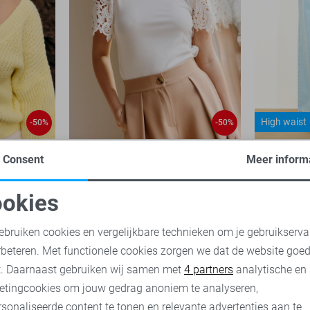
High waist
-50%
-50%
LolaLiza T-shirt
LolaLiza J
Consent
Meer inform
18,00
35,99
30,00
59,
okies
oodzakelijke cookies
Personalisatie cookies
ebruiken cookies en vergelijkbare technieken om je gebruikserva
rbeteren. Met functionele cookies zorgen we dat de website goe
nalytische cookies
Marketing cookies
t. Daarnaast gebruiken wij samen met
4 partners
analytische en
etingcookies om jouw gedrag anoniem te analyseren,
sonaliseerde content te tonen en relevante advertenties aan te