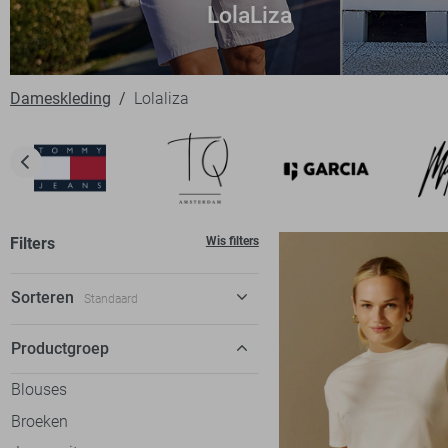
LolaLiza
Dameskleding
Lolaliza
Filters
Wis filters
Sorteren
Standaard
Standaard
Productgroep
€ laag-hoog
Blouses
€ hoog-laag
Broeken