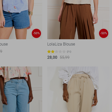
-50%
-50%
louse
LolaLiza Blouse
99
1
28,00
55,99