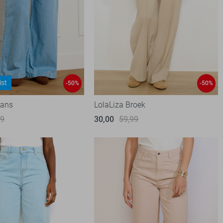
ist
-50%
-50%
eans
LolaLiza Broek
99
30,00
59,99