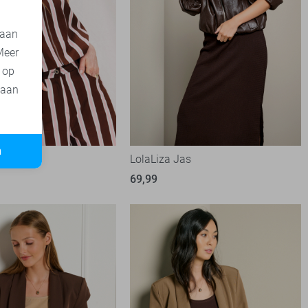
 aan
Meer
t op
 aan
n
let
LolaLiza Jas
69,99