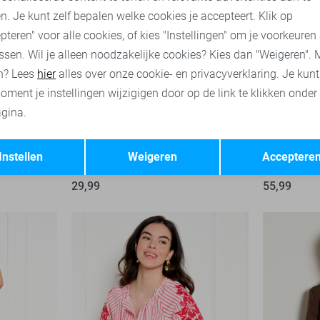
n. Je kunt zelf bepalen welke cookies je accepteert. Klik op
pteren" voor alle cookies, of kies "Instellingen" om je voorkeuren
ssen. Wil je alleen noodzakelijke cookies? Kies dan "Weigeren". 
n? Lees
hier
alles over onze cookie- en privacyverklaring. Je kun
oment je instellingen wijzigigen door op de link te klikken onder
gina.
Opslaan
Terug
Instellen
Weigeren
Acceptere
LolaLiza Top
LolaLiza Gi
29,99
55,99