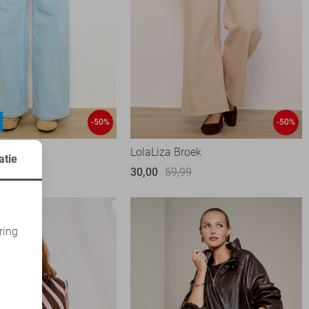
-50%
-50%
eans
LolaLiza Broek
atie
99
30,00
59,99
ring
d