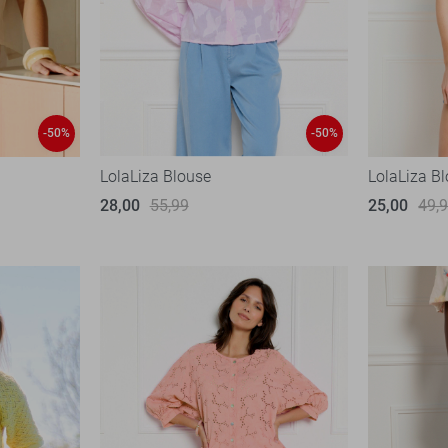
-50%
-50%
LolaLiza Blouse
LolaLiza B
28,00
55,99
25,00
49,