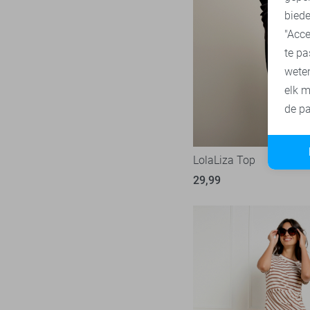
biede
SisterS point
272
"Acce
Studio Amaya
29
te pa
Superdry
1
wete
Tommy Jeans
80
elk m
Touch
de pa
23
TQ Amsterdam
43
Vero Moda
536
LolaLiza Top
Vila
444
29,99
Ydence
71
Zoso
233
Zusss
48