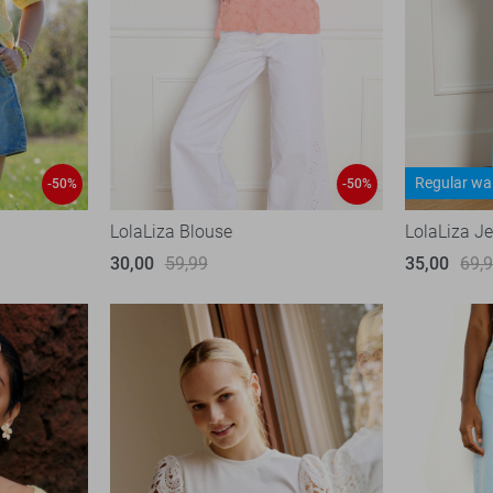
Regular wa
-50%
-50%
LolaLiza Blouse
LolaLiza J
30,00
59,99
35,00
69,