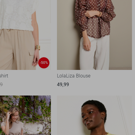
-50%
shirt
LolaLiza Blouse
99
49,99