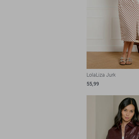
LolaLiza Jurk
55,99