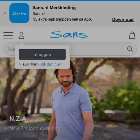
Sans.nl Merkkleding
Sans.nl
Download
Nu extra leuk shoppen met de App.
Inloggen
Nieuw hier?
klik dan hier
N.Z.A
New Zealand Auckland