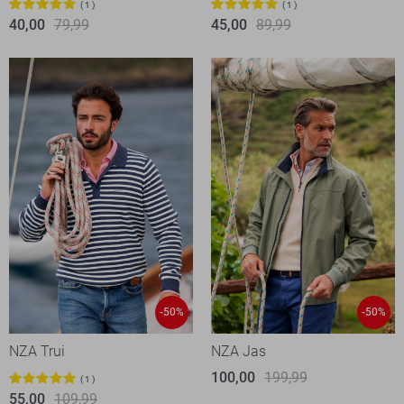
1
1
40,00
79,99
45,00
89,99
-50%
-50%
NZA Trui
NZA Jas
100,00
199,99
1
55,00
109,99