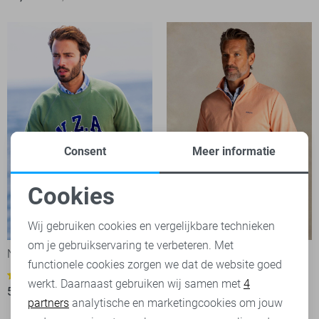
Consent
Meer informatie
Cookies
Noodzakelijke cookies
-50%
-50%
Wij gebruiken cookies en vergelijkbare technieken
om je gebruikservaring te verbeteren. Met
Personalisatie cookies
NZA sweater
NZA Trui
functionele cookies zorgen we dat de website goed
45,00
89,99
1
werkt. Daarnaast gebruiken wij samen met
4
Analytische cookies
50,00
99,99
partners
analytische en marketingcookies om jouw