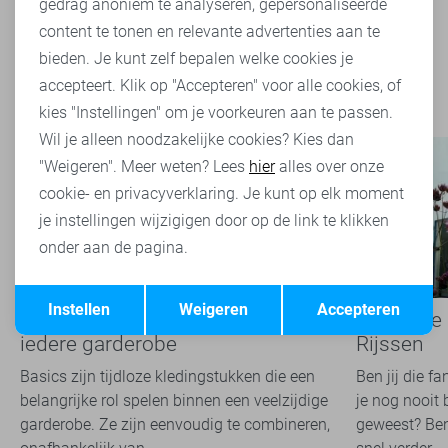
Marketing cookies
gedrag anoniem te analyseren, gepersonaliseerde
content te tonen en relevante advertenties aan te
Filter
1
bieden. Je kunt zelf bepalen welke cookies je
accepteert. Klik op "Accepteren" voor alle cookies, of
kies "Instellingen" om je voorkeuren aan te passen.
Wil je alleen noodzakelijke cookies? Kies dan
"Weigeren". Meer weten? Lees
hier
alles over onze
cookie- en privacyverklaring. Je kunt op elk moment
je instellingen wijzigigen door op de link te klikken
onder aan de pagina.
Opslaan
Terug
Instellen
Weigeren
Accepteren
Basics: de onmisbare basis van
Een kijkje
iedere garderobe
Rijssen
Basics zijn tijdloze kledingstukken die een
Ben jij die f
belangrijke rol spelen binnen een veelzijdige
je nog nooit 
garderobe. Ze zijn eenvoudig te combineren,
geweest? Ben