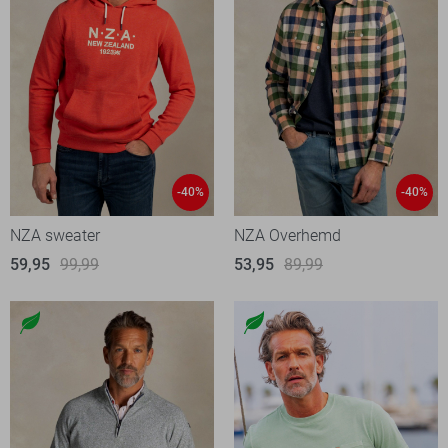
-40%
-40%
NZA sweater
NZA Overhemd
59,95
99,99
53,95
89,99