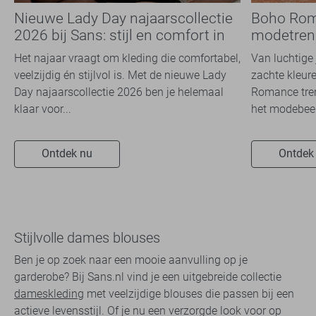
Nieuwe Lady Day najaarscollectie
Boho Rom
2026 bij Sans: stijl en comfort in
modetrend
travelkwaliteit
overal zie
Het najaar vraagt om kleding die comfortabel,
Van luchtige 
veelzijdig én stijlvol is. Met de nieuwe Lady
zachte kleure
Day najaarscollectie 2026 ben je helemaal
Romance tren
klaar voor...
het modebeel
Ontdek nu
Ontdek
Stijlvolle dames blouses
Ben je op zoek naar een mooie aanvulling op je
garderobe? Bij Sans.nl vind je een uitgebreide collectie
dameskleding
met veelzijdige blouses die passen bij een
actieve levensstijl. Of je nu een verzorgde look voor op