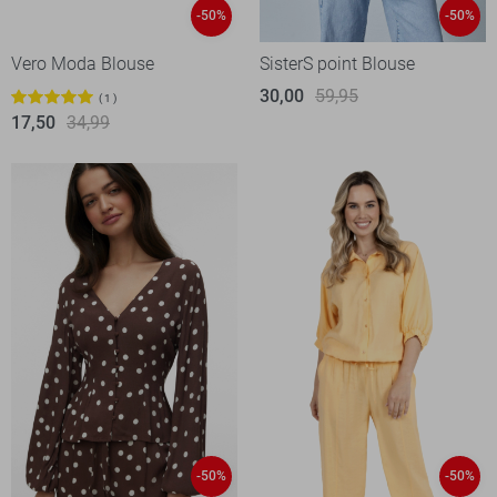
-50%
-50%
Vero Moda Blouse
SisterS point Blouse
30,00
59,95
1
17,50
34,99
-50%
-50%