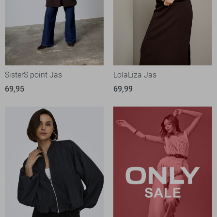
SisterS point Jas
LolaLiza Jas
69,95
69,99