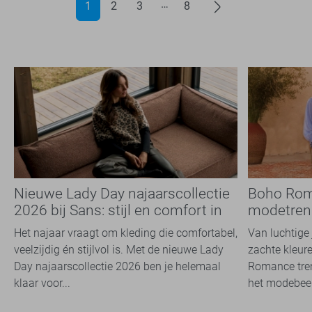
1
2
3
8
Nieuwe Lady Day najaarscollectie
Boho Rom
2026 bij Sans: stijl en comfort in
modetrend
travelkwaliteit
overal zie
Het najaar vraagt om kleding die comfortabel,
Van luchtige 
veelzijdig én stijlvol is. Met de nieuwe Lady
zachte kleure
Day najaarscollectie 2026 ben je helemaal
Romance tren
klaar voor...
het modebeel