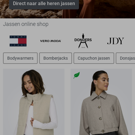
Direct naar alle heren jassen
Jassen online shop
Bodywarmers
Bomberjacks
Capuchon jassen
Donsja