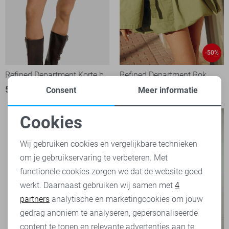
-50%
Refined Department Korte broek
Refined Department Rok
59,95
32,50
64,95
Consent
Meer informatie
Cookies
Noodzakelijke cookies
Wij gebruiken cookies en vergelijkbare technieken
om je gebruikservaring te verbeteren. Met
Personalisatie cookies
functionele cookies zorgen we dat de website goed
werkt. Daarnaast gebruiken wij samen met
4
Analytische cookies
partners
analytische en marketingcookies om jouw
Marketing cookies
gedrag anoniem te analyseren, gepersonaliseerde
content te tonen en relevante advertenties aan te