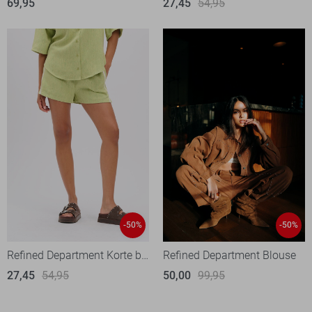
69,95
27,45
54,95
-50%
-50%
Refined Department Korte broek
Refined Department Blouse
27,45
54,95
50,00
99,95