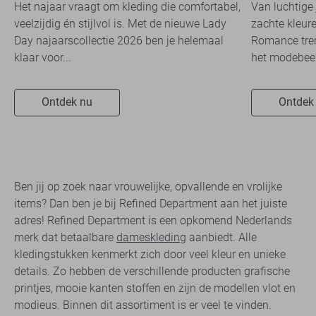
travelkwaliteit
overal zie
Het najaar vraagt om kleding die comfortabel,
Van luchtige 
veelzijdig én stijlvol is. Met de nieuwe Lady
zachte kleure
Day najaarscollectie 2026 ben je helemaal
Romance tren
klaar voor...
het modebeel
Ontdek nu
Ontdek
Ben jij op zoek naar vrouwelijke, opvallende en vrolijke
items? Dan ben je bij Refined Department aan het juiste
adres! Refined Department is een opkomend Nederlands
merk dat betaalbare
dameskleding
aanbiedt. Alle
kledingstukken kenmerkt zich door veel kleur en unieke
details. Zo hebben de verschillende producten grafische
printjes, mooie kanten stoffen en zijn de modellen vlot en
modieus. Binnen dit assortiment is er veel te vinden.