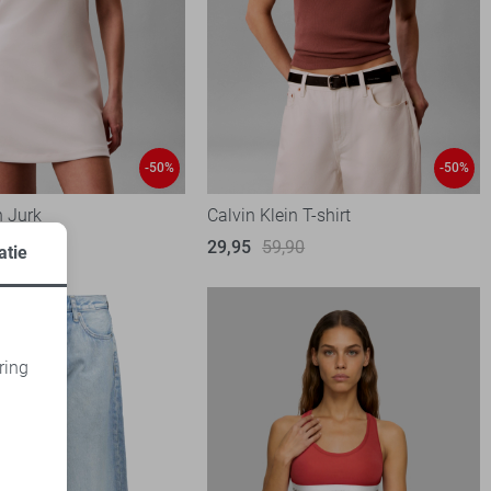
-50%
-50%
n Jurk
Calvin Klein T-shirt
,90
29,95
59,90
atie
ring
d