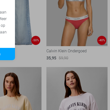
 aan
Meer
t op
 aan
ist
-50%
-40%
n Jeans
Calvin Klein Ondergoed
n
90
35,95
59,90