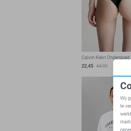
LTB
23
Mac
31
Malelions
18
Minus
14
NED
119
Noisy may
86
Nukus
Calvin Klein Ondergoed
45
Object
22,45
44,90
181
Only
1008
Co
Pieces
281
N
Presly & Sun
15
Wij g
Red Button
170
te ve
A
Refined Department
46
werk
Rino & Pelle
mark
46
geper
Sans
7