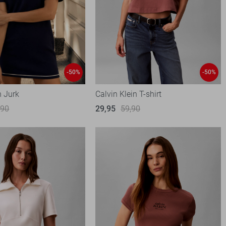
-50%
-50%
n Jurk
Calvin Klein T-shirt
,90
29,95
59,90