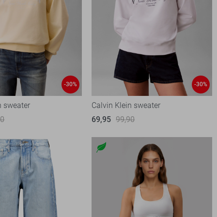
-30%
-30%
n sweater
Calvin Klein sweater
90
69,95
99,90