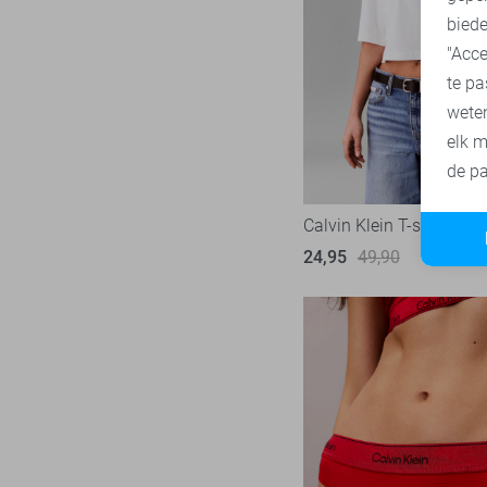
biede
SisterS point
272
"Acce
Studio Amaya
27
te pa
Superdry
3
wete
Tommy Jeans
78
elk m
Touch
de pa
23
TQ Amsterdam
43
Calvin Klein T-shirt
Vero Moda
536
24,95
49,90
Vila
440
Ydence
69
Zoso
232
Zusss
49