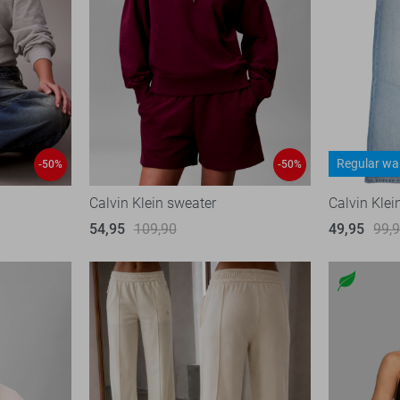
Regular wa
-50%
-50%
Calvin Klein sweater
Calvin Klei
54,95
109,90
49,95
99,