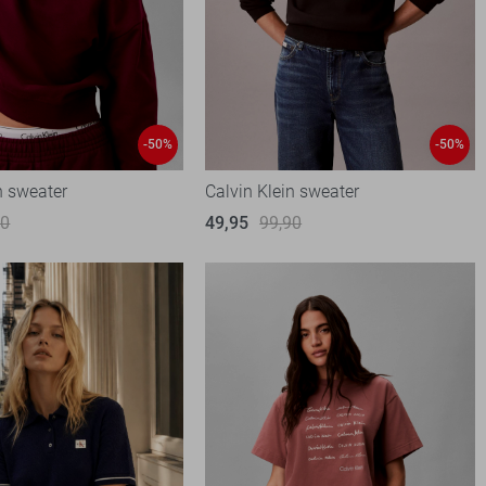
-50%
-50%
n sweater
Calvin Klein sweater
90
49,95
99,90