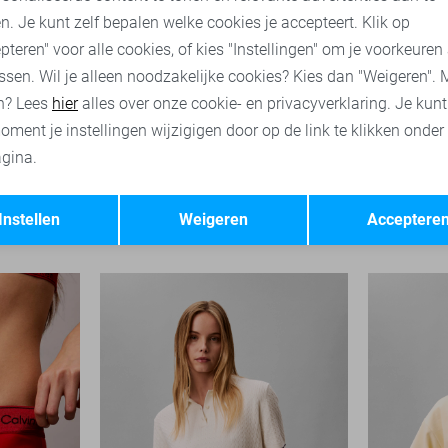
n. Je kunt zelf bepalen welke cookies je accepteert. Klik op
pteren" voor alle cookies, of kies "Instellingen" om je voorkeuren
ssen. Wil je alleen noodzakelijke cookies? Kies dan "Weigeren". 
n? Lees
hier
alles over onze cookie- en privacyverklaring. Je kun
oment je instellingen wijzigigen door op de link te klikken onder
Tall
gina.
Regular wa
-50%
-50%
Opslaan
Terug
Calvin Klein Trui
Calvin Klei
Instellen
Weigeren
Acceptere
64,95
129,90
49,95
99,