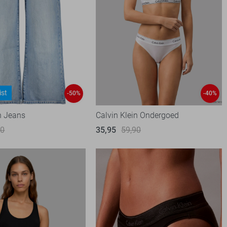
ist
-50%
-40%
n Jeans
Calvin Klein Ondergoed
90
35,95
59,90