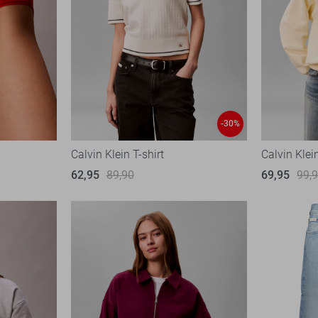
-30%
Calvin Klein T-shirt
Calvin Klei
62,95
89,90
69,95
99,