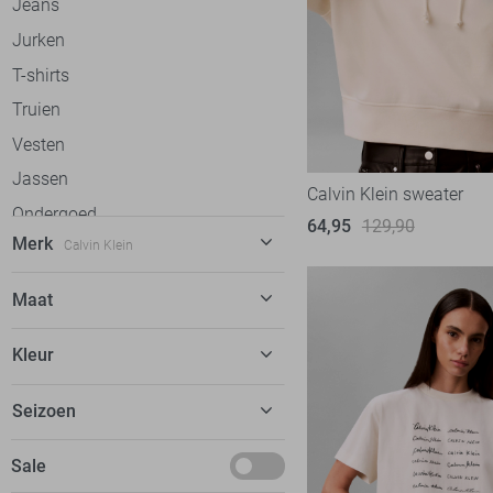
Jeans
Jurken
T-shirts
Truien
Vesten
Jassen
Calvin Klein sweater
Ondergoed
64,95
129,90
Merk
Calvin Klein
C&S The Label
57
Maat
Calvin Klein
31
26
Kleur
Cars
20
28
dfns
2
Beige
Seizoen
29
Donders
8
Blauw
30
Basics
Sale
EsQualo
52
Bruin
31