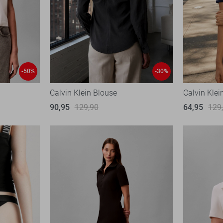
-50%
-30%
Calvin Klein Blouse
Calvin Klei
90,95
129,90
64,95
129