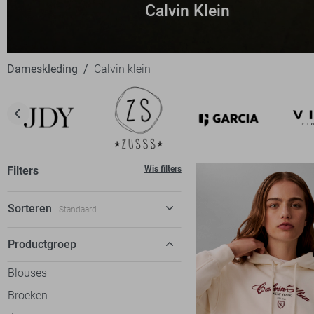
Calvin Klein
Dameskleding
Calvin klein
Filters
Wis filters
Sorteren
Standaard
Standaard
Productgroep
€ laag-hoog
Blouses
€ hoog-laag
Broeken