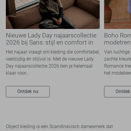
Nieuwe Lady Day najaarscollectie
Boho Rom
2026 bij Sans: stijl en comfort in
modetrend
travelkwaliteit
overal zie
Het najaar vraagt om kleding die comfortabel,
Van luchtige 
veelzijdig én stijlvol is. Met de nieuwe Lady
zachte kleure
Day najaarscollectie 2026 ben je helemaal
Romance tren
klaar voor...
het modebeel
Ontdek nu
Ontdek
Object kleding is een Scandinavisch damesmerk dat