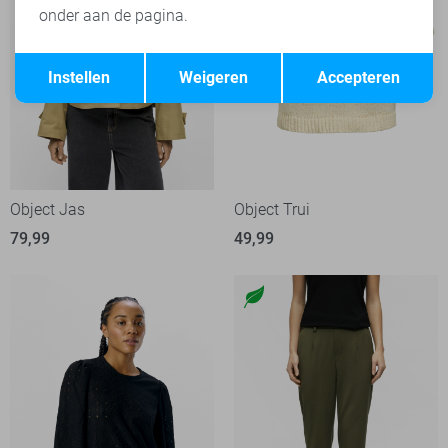
onder aan de pagina.
Opslaan
Terug
Instellen
Weigeren
Accepteren
Object Jas
Object Trui
79,99
49,99