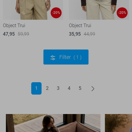
-20%
-20%
Object Trui
Object Trui
47,95
59,99
35,95
44,99
Filter
1
1
2
3
4
5