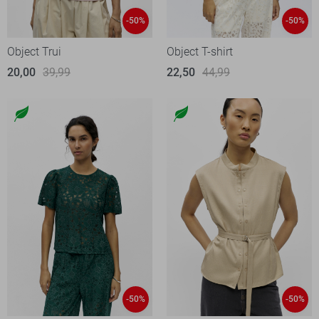
-50%
-50%
Object Trui
Object T-shirt
20,00
39,99
22,50
44,99
-50%
-50%