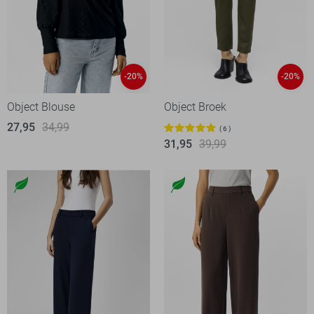
-20%
-20%
Object Blouse
Object Broek
27,95
34,99
6
31,95
39,99