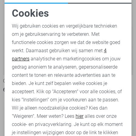
Cookies
Noodzakelijke cookies
Wij gebruiken cookies en vergelijkbare technieken
om je gebruikservaring te verbeteren. Met
Personalisatie cookies
functionele cookies zorgen we dat de website goed
werkt. Daarnaast gebruiken wij samen met
4
Analytische cookies
partners
analytische en marketingcookies om jouw
Marketing cookies
gedrag anoniem te analyseren, gepersonaliseerde
-20%
content te tonen en relevante advertenties aan te
Object Blouse
Object Blouse
bieden. Je kunt zelf bepalen welke cookies je
64,99
48,00
59,99
accepteert. Klik op "Accepteren" voor alle cookies, of
kies "Instellingen" om je voorkeuren aan te passen.
Wil je alleen noodzakelijke cookies? Kies dan
"Weigeren". Meer weten? Lees
hier
alles over onze
cookie- en privacyverklaring. Je kunt op elk moment
je instellingen wijzigigen door op de link te klikken