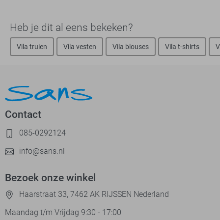
Heb je dit al eens bekeken?
Vila truien
Vila vesten
Vila blouses
Vila t-shirts
V
Contact
085-0292124
info@sans.nl
Bezoek onze winkel
Haarstraat 33, 7462 AK RIJSSEN Nederland
Maandag t/m Vrijdag 9:30 - 17:00