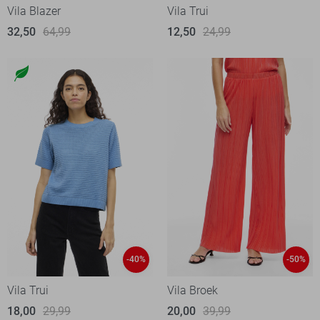
Vila Blazer
Vila Trui
32,50
64,99
12,50
24,99
-40%
-50%
Vila Trui
Vila Broek
18,00
29,99
20,00
39,99