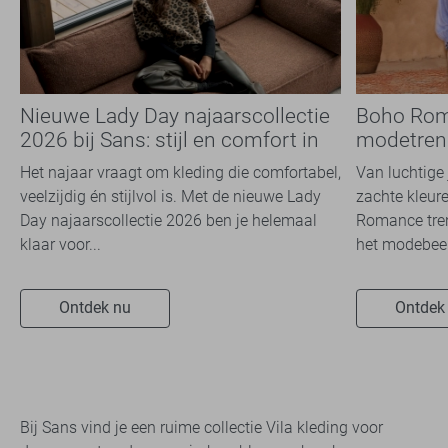
Nieuwe Lady Day najaarscollectie
Boho Rom
2026 bij Sans: stijl en comfort in
modetrend
travelkwaliteit
overal zie
Het najaar vraagt om kleding die comfortabel,
Van luchtige 
veelzijdig én stijlvol is. Met de nieuwe Lady
zachte kleure
Day najaarscollectie 2026 ben je helemaal
Romance tren
klaar voor...
het modebeel
Ontdek nu
Ontdek
Bij Sans vind je een ruime collectie Vila kleding voor