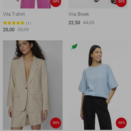
-50%
-50%
Vila T-shirt
Vila Broek
22,50
44,95
1
20,00
39,99
-50%
-50%