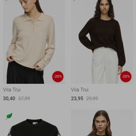
-20%
-20%
Vila Trui
Vila Trui
30,40
37,99
23,95
29,99