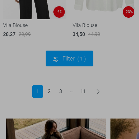
-6%
-23%
Vila Blouse
Vila Blouse
28,27
29,99
34,50
44,99
Filter
1
1
2
3
11