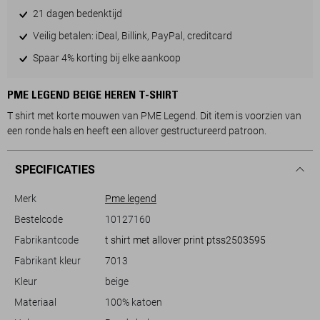
21 dagen bedenktijd
Veilig betalen: iDeal, Billink, PayPal, creditcard
Spaar 4% korting bij elke aankoop
PME LEGEND BEIGE HEREN T-SHIRT
T shirt met korte mouwen van PME Legend. Dit item is voorzien van
een ronde hals en heeft een allover gestructureerd patroon.
SPECIFICATIES
Merk
Pme legend
Bestelcode
10127160
Fabrikantcode
t shirt met allover print ptss2503595
Fabrikant kleur
7013
Kleur
beige
Materiaal
100% katoen