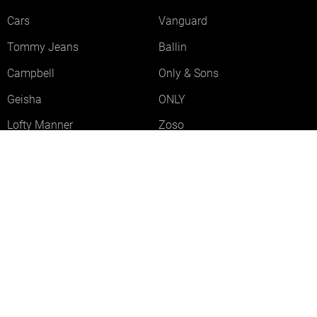
Cars
Vanguard
Tommy Jeans
Ballin
Campbell
Only & Sons
Geisha
ONLY
Lofty Manner
Zoso
Ydence
Vero Moda
Refined Department
Garcia
Sisters Point
Red Button
JDY
Fluresk
Harper & Yve
Object
Meld je aan voor onze nieuwsbrief