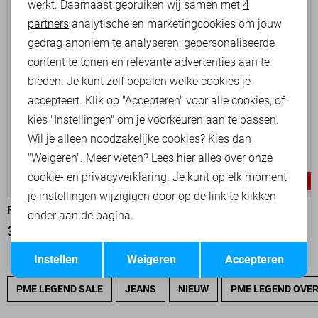
werkt. Daarnaast gebruiken wij samen met
4
Analytische cookies
partners
analytische en marketingcookies om jouw
Marketing cookies
gedrag anoniem te analyseren, gepersonaliseerde
content te tonen en relevante advertenties aan te
bieden. Je kunt zelf bepalen welke cookies je
accepteert. Klik op "Accepteren" voor alle cookies, of
kies "Instellingen" om je voorkeuren aan te passen.
Wil je alleen noodzakelijke cookies? Kies dan
"Weigeren". Meer weten? Lees
hier
alles over onze
cookie- en privacyverklaring. Je kunt op elk moment
-30%
-50%
je instellingen wijzigigen door op de link te klikken
PME LEGEND T-SHIRT
PME LEGEND T-SHIRT
onder aan de pagina.
35,00
49,99
25,00
49,99
Opslaan
Terug
Instellen
Weigeren
Accepteren
PME LEGEND SALE
JEANS
NIEUW
PME LEGEND OVE