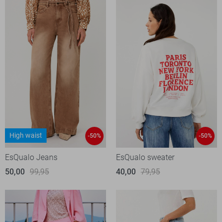
High waist
-50%
-50%
EsQualo Jeans
EsQualo sweater
50,00
99,95
40,00
79,95