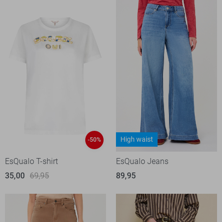
High waist
-50%
EsQualo T-shirt
EsQualo Jeans
35,00
69,95
89,95