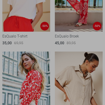
-50%
-50%
EsQualo T-shirt
EsQualo Broek
35,00
69,95
45,00
89,95