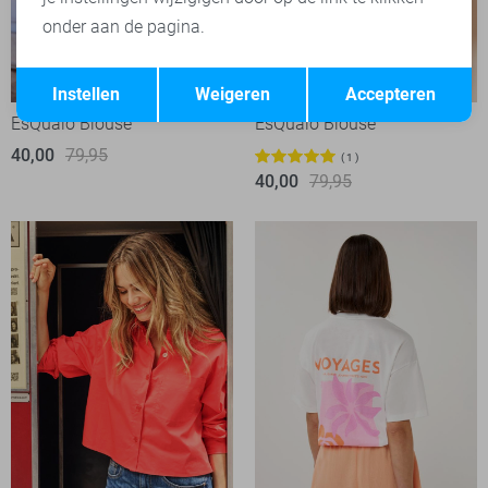
onder aan de pagina.
Opslaan
Terug
-50%
-50%
Instellen
Weigeren
Accepteren
EsQualo Blouse
EsQualo Blouse
40,00
79,95
1
40,00
79,95