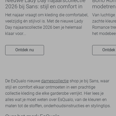
Nieuwe Lady Day najaarscollectie
Boho Rom
2026 bij Sans: stijl en comfort in
modetrend
travelkwaliteit
overal zie
Het najaar vraagt om kleding die comfortabel,
Van luchtige 
veelzijdig én stijlvol is. Met de nieuwe Lady
zachte kleure
Day najaarscollectie 2026 ben je helemaal
Romance tren
klaar voor...
het modebeel
Ontdek nu
Ontdek
De EsQualo nieuwe
damescollectie
shop je bij Sans, waar
stijl en comfort elkaar ontmoeten in een prachtige
collectie kleding die elke garderobe verrijkt. Hier lees je
alles wat je moet weten over EsQualo, van de kleuren en
maten tot de stoffen, onderhoudsinstructies en stylingtips.