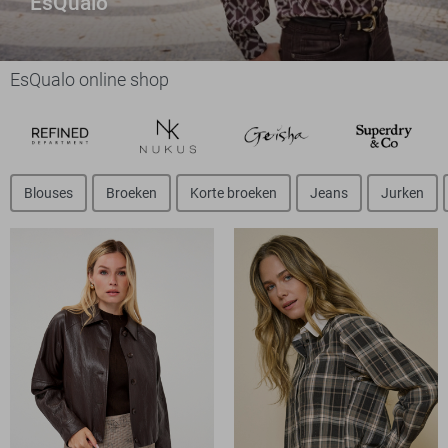
EsQualo
EsQualo online shop
Blouses
Broeken
Korte broeken
Jeans
Jurken