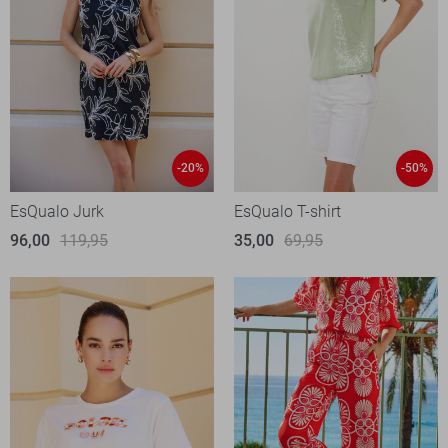
-20%
-50%
EsQualo Jurk
EsQualo T-shirt
96,00
119,95
35,00
69,95