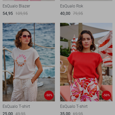
EsQualo Blazer
EsQualo Rok
54,95
109,95
40,00
79,95
-50%
-50%
EsQualo T-shirt
EsQualo T-shirt
25,00
49,95
35,00
69,95