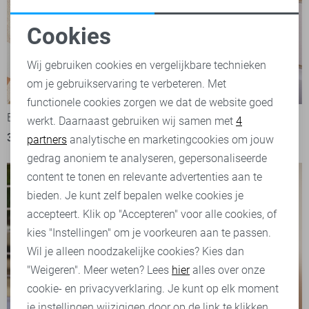
Cookies
Noodzakelijke cookies
Wij gebruiken cookies en vergelijkbare technieken
om je gebruikservaring te verbeteren. Met
Personalisatie cookies
-50%
-50%
functionele cookies zorgen we dat de website goed
EsQualo T-shirt
EsQualo Blouse
werkt. Daarnaast gebruiken wij samen met
4
Analytische cookies
35,00
69,95
40,00
79,95
partners
analytische en marketingcookies om jouw
Marketing cookies
gedrag anoniem te analyseren, gepersonaliseerde
content te tonen en relevante advertenties aan te
bieden. Je kunt zelf bepalen welke cookies je
accepteert. Klik op "Accepteren" voor alle cookies, of
kies "Instellingen" om je voorkeuren aan te passen.
Wil je alleen noodzakelijke cookies? Kies dan
"Weigeren". Meer weten? Lees
hier
alles over onze
cookie- en privacyverklaring. Je kunt op elk moment
je instellingen wijzigigen door op de link te klikken