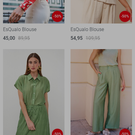
-50%
-50%
EsQualo Blouse
EsQualo Blouse
45,00
89,95
54,95
109,95
-50%
-50%