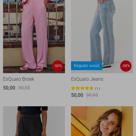
Regular waist
-50%
-50%
EsQualo Broek
EsQualo Jeans
50,00
99,95
1
50,00
99,95