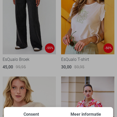
-55%
-50%
EsQualo Broek
EsQualo T-shirt
45,00
99,95
30,00
59,95
Consent
Meer informatie