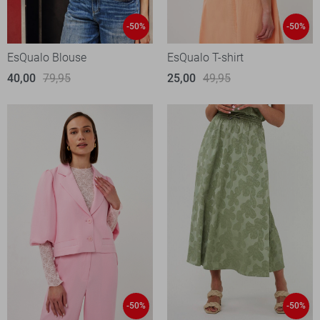
-50%
-50%
EsQualo Blouse
EsQualo T-shirt
40,00
79,95
25,00
49,95
-50%
-50%