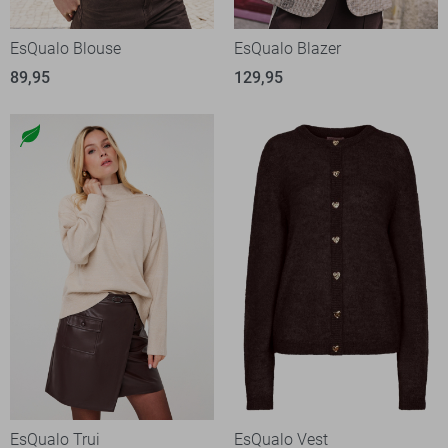
EsQualo Blouse
EsQualo Blazer
89,95
129,95
EsQualo Trui
EsQualo Vest