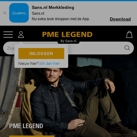
Sans.nl Merkkleding
Sans.nl
Download
Nu extra leuk shoppen met de App.
INLOGGEN
Nieuw hier?
klik dan hier
PME LEGEND