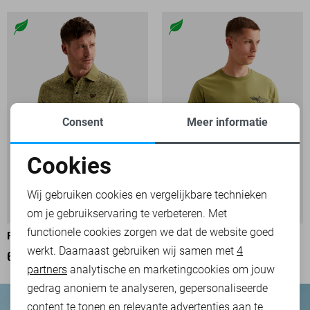
Consent
Meer informatie
Cookies
Noodzakelijke cookies
Wij gebruiken cookies en vergelijkbare technieken
om je gebruikservaring te verbeteren. Met
Personalisatie cookies
functionele cookies zorgen we dat de website goed
PME LEGEND POLO
PME LEGEND T-SHIRT
werkt. Daarnaast gebruiken wij samen met
4
Analytische cookies
69,99
39,99
partners
analytische en marketingcookies om jouw
Marketing cookies
gedrag anoniem te analyseren, gepersonaliseerde
content te tonen en relevante advertenties aan te