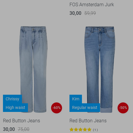
FOS Amsterdam Jurk
30,00
59,99
Chrissy
Kim
High waist
Regular waist
-60%
-50%
Red Button Jeans
Red Button Jeans
30,00
75,00
1