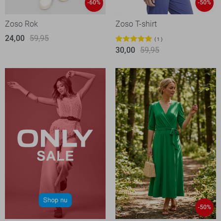
-60%
-50%
Zoso Rok
Zoso T-shirt
24,00
59,95
1
30,00
59,95
-50%