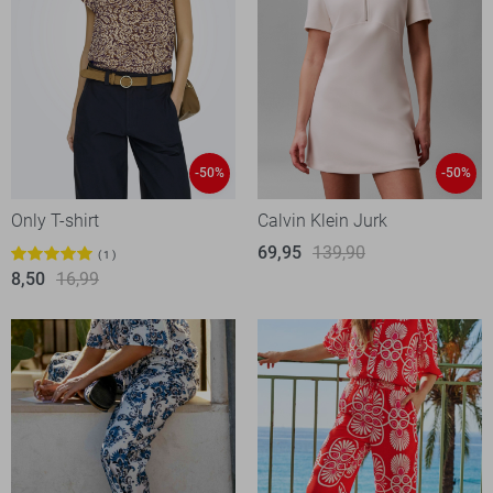
-50%
-50%
Only T-shirt
Calvin Klein Jurk
69,95
139,90
1
8,50
16,99