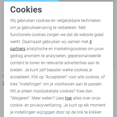
Cookies
Noodzakelijke cookies
Wij gebruiken cookies en vergelijkbare technieken
om je gebruikservaring te verbeteren. Met
Personalisatie cookies
functionele cookies zorgen we dat de website goed
werkt. Daarnaast gebruiken wij samen met
4
Analytische cookies
partners
analytische en marketingcookies om jouw
Marketing cookies
gedrag anoniem te analyseren, gepersonaliseerde
content te tonen en relevante advertenties aan te
-50%
-50%
bieden. Je kunt zelf bepalen welke cookies je
LolaLiza Blouse
Only Blouse
accepteert. Klik op "Accepteren" voor alle cookies, of
25,00
49,99
kies "Instellingen" om je voorkeuren aan te passen.
1
20,00
39,99
Wil je alleen noodzakelijke cookies? Kies dan
"Weigeren". Meer weten? Lees
hier
alles over onze
cookie- en privacyverklaring. Je kunt op elk moment
je instellingen wijzigigen door op de link te klikken