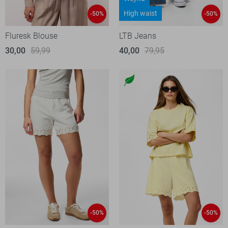
High waist
-50%
-50%
Fluresk Blouse
LTB Jeans
30,00
59,99
40,00
79,95
-50%
-50%