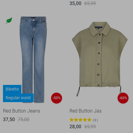
35,00
69,99
Bibette
Regular waist
-50%
-60%
Red Button Jeans
Red Button Jas
37,50
75,00
2
28,00
69,99