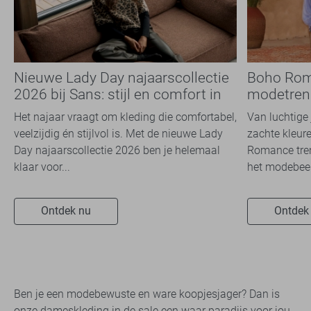
Nieuwe Lady Day najaarscollectie
Boho Rom
2026 bij Sans: stijl en comfort in
modetrend
travelkwaliteit
overal zie
Het najaar vraagt om kleding die comfortabel,
Van luchtige 
veelzijdig én stijlvol is. Met de nieuwe Lady
zachte kleure
Day najaarscollectie 2026 ben je helemaal
Romance tren
klaar voor...
het modebeel
Ontdek nu
Ontdek
Ben je een modebewuste en ware koopjesjager? Dan is
onze dameskleding in de sale een waar paradijs voor jou.