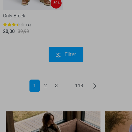
-50%
Only Broek
4
20,00
39,99
Filter
1
2
3
118