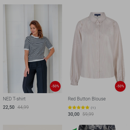
-50%
-50%
NED T-shirt
Red Button Blouse
22,50
44,99
1
30,00
59,99