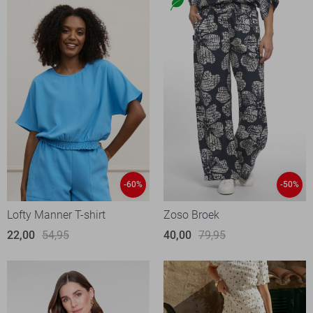
-60%
-50%
Lofty Manner T-shirt
Zoso Broek
22,00
54,95
40,00
79,95