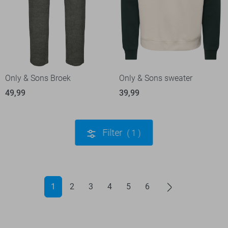
Only & Sons Broek
Only & Sons sweater
49,99
39,99
Filter
1
1
2
3
4
5
6