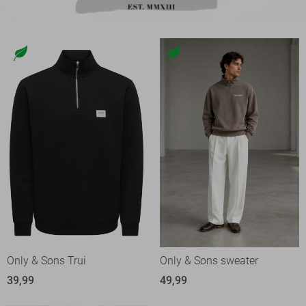
Only & Sons Trui
Only & Sons sweater
39,99
49,99