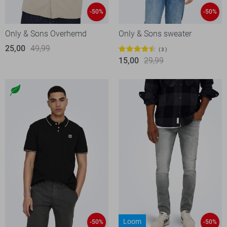
-50%
-50%
Only & Sons Overhemd
Only & Sons sweater
25,00
49,99
3
15,00
29,99
Loom
-50%
-50%