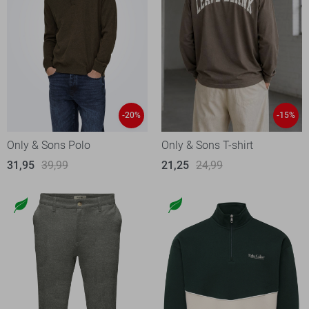
-20%
-15%
Only & Sons Polo
Only & Sons T-shirt
31,95
39,99
21,25
24,99