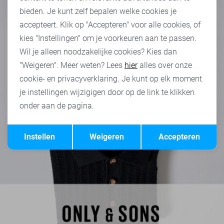
bieden. Je kunt zelf bepalen welke cookies je
accepteert. Klik op "Accepteren" voor alle cookies, of
kies "Instellingen" om je voorkeuren aan te passen.
Wil je alleen noodzakelijke cookies? Kies dan
"Weigeren". Meer weten? Lees
hier
alles over onze
cookie- en privacyverklaring. Je kunt op elk moment
je instellingen wijzigigen door op de link te klikken
onder aan de pagina.
Opslaan
Terug
Instellen
Weigeren
Accepteren