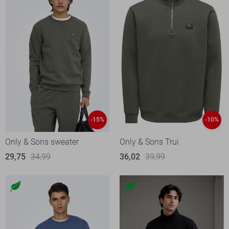
-15%
-10%
Only & Sons sweater
Only & Sons Trui
29,75
34,99
36,02
39,99