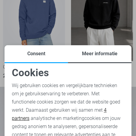
Consent
Meer informatie
-15%
Only & Sons sweater
Only & Sons sweater
Cookies
29,75
34,99
49,99
Noodzakelijke cookies
Wij gebruiken cookies en vergelijkbare technieken
om je gebruikservaring te verbeteren. Met
Personalisatie cookies
functionele cookies zorgen we dat de website goed
werkt. Daarnaast gebruiken wij samen met
4
Analytische cookies
partners
analytische en marketingcookies om jouw
Marketing cookies
gedrag anoniem te analyseren, gepersonaliseerde
content te tonen en relevante advertenties aan te