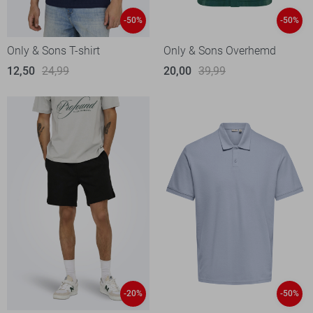
-50%
-50%
Only & Sons T-shirt
Only & Sons Overhemd
12,50
24,99
20,00
39,99
-20%
-50%