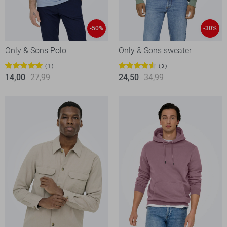
-50%
-30%
Only & Sons Polo
Only & Sons sweater
1
3
14,00
27,99
24,50
34,99