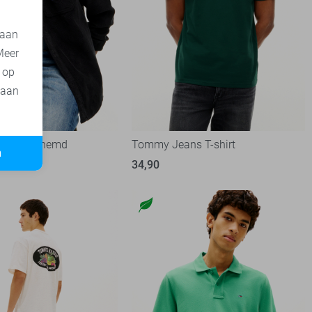
 aan
Meer
t op
 aan
ans Overhemd
Tommy Jeans T-shirt
n
34,90