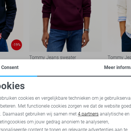
-19%
Tommy Jeans sweater
Tommy Jea
79,90
62,95
89,
Consent
Meer inform
okies
oodzakelijke cookies
Personalisatie cookies
ebruiken cookies en vergelijkbare technieken om je gebruikserva
rbeteren. Met functionele cookies zorgen we dat de website goe
nalytische cookies
Marketing cookies
t. Daarnaast gebruiken wij samen met
4 partners
analytische en
etingcookies om jouw gedrag anoniem te analyseren,
sonaliseerde content te tonen en relevante advertenties aan te