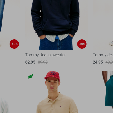
-50%
-30%
Tommy Jeans sweater
Tommy Jean
62,95
89,90
24,95
49,