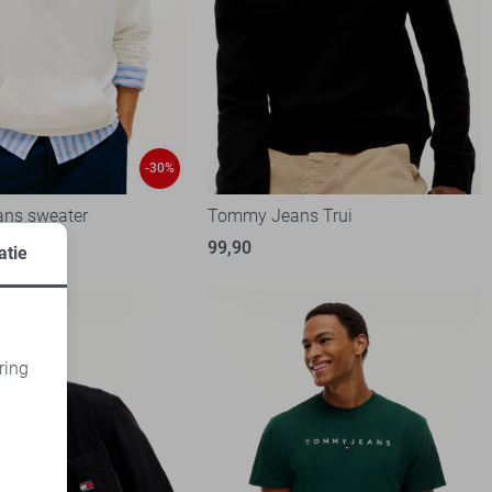
-30%
ns sweater
Tommy Jeans Trui
90
99,90
atie
ring
d