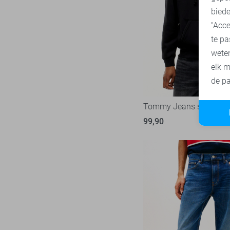
biede
Vanguard
217
"Acce
te pa
wete
elk m
de pa
Tommy Jeans sweater
99,90