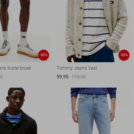
-50%
-50%
ns Korte broek
Tommy Jeans Vest
90
59,95
119,90