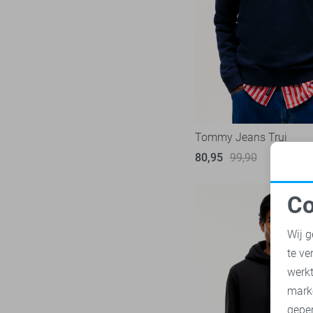
NZA
28
XXXL
Only & Sons
219
Petrol Industries
113
Pierre Cardin
28
PME legend
841
Presly & Sun
6
Pure H. Tico
Tommy Jeans Trui
37
Pure Path
80,95
99,90
44
Red Temple
11
Co
Replay
3
N
RJ Bodywear
17
Wij g
Sans
30
te ve
A
State of Art
182
werk
Superdry
mark
109
geper
Tommy Jeans
71