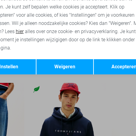
n. Je kunt zelf bepalen welke cookies je accepteert. Klik op
pteren" voor alle cookies, of kies "Instellingen" om je voorkeuren
ssen. Wil je alleen noodzakelijke cookies? Kies dan "Weigeren". 
n? Lees
hier
alles over onze cookie- en privacyverklaring. Je kun
oment je instellingen wijzigigen door op de link te klikken onder
gina.
Opslaan
Terug
Tommy Jeans Overhemd
Tommy Je
Instellen
Weigeren
Acceptere
129,90
99,90