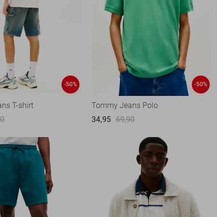
-50%
-50%
s T-shirt
Tommy Jeans Polo
90
34,95
69,90