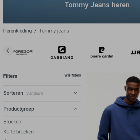
Tommy Jeans heren
Herenkleding
Tommy jeans
Filters
Wis filters
Sorteren
Standaard
Standaard
Productgroep
€ laag-hoog
Broeken
€ hoog-laag
Korte broeken