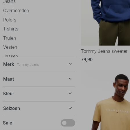
Jeans
Overhemden
Polo`s
T-shirts
Truien
Vesten
Tommy Jeans sweater
Jassen
79,90
Merk
Tommy Jeans
Alan Red
12
Maat
Antony Morato
72
30/32
Kleur
Ballin
57
30/34
Bjorn Borg
13
Beige
Seizoen
31/32
Calvin Klein
52
Blauw
31/34
Basics
Sale
Campbell
38
Bordeaux
32/32