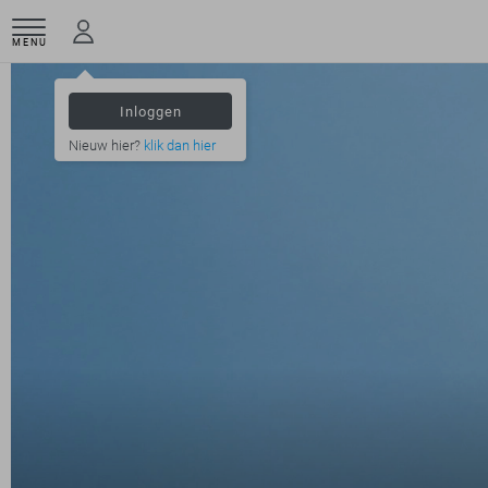
MENU
Inloggen
Nieuw hier?
klik dan hier