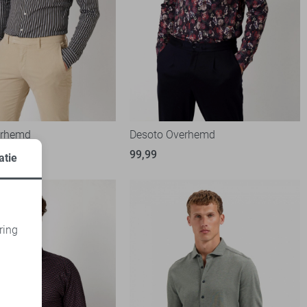
erhemd
Desoto Overhemd
99,99
atie
ring
d