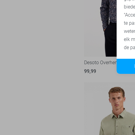
biede
"Acce
te pa
wete
elk m
de pa
Desoto Overhemd
99,99