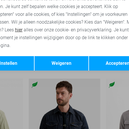
n. Je kunt zelf bepalen welke cookies je accepteert. Klik op
pteren" voor alle cookies, of kies "Instellingen" om je voorkeuren
ssen. Wil je alleen noodzakelijke cookies? Kies dan "Weigeren". 
n? Lees
hier
alles over onze cookie- en privacyverklaring. Je kun
oment je instellingen wijzigigen door op de link te klikken onder
gina.
Opslaan
Terug
Desoto Ov
Instellen
Weigeren
Acceptere
99,99