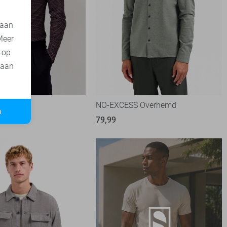
 aan
Meer
t op
 aan
erhemd
NO-EXCESS Overhemd
n
79,99