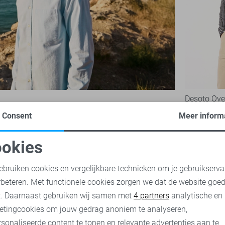
Desoto Ov
99,99
Consent
Meer inform
okies
oodzakelijke cookies
Personalisatie cookies
ebruiken cookies en vergelijkbare technieken om je gebruikserva
rbeteren. Met functionele cookies zorgen we dat de website goe
nalytische cookies
Marketing cookies
t. Daarnaast gebruiken wij samen met
4 partners
analytische en
etingcookies om jouw gedrag anoniem te analyseren,
sonaliseerde content te tonen en relevante advertenties aan te