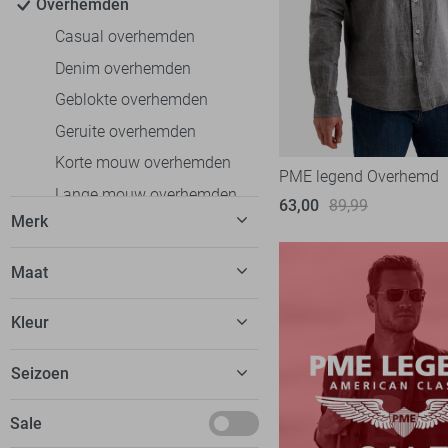
Overhemden
Casual overhemden
Denim overhemden
Geblokte overhemden
Geruite overhemden
Korte mouw overhemden
PME legend Overhemd
Lange mouw overhemden
63,00
89,99
Merk
Nette overhemden
Polo`s
Antony Morato
6
Maat
T-shirts
Ballin
1
37
Truien
Kleur
Calvin Klein
2
38
Vesten
Campbell
22
Beige
Seizoen
39
Colberts
Cars
1
Blauw
40
Jassen
Basics
Sale
Cast Iron
52
Bordeaux
41
Ondergoed