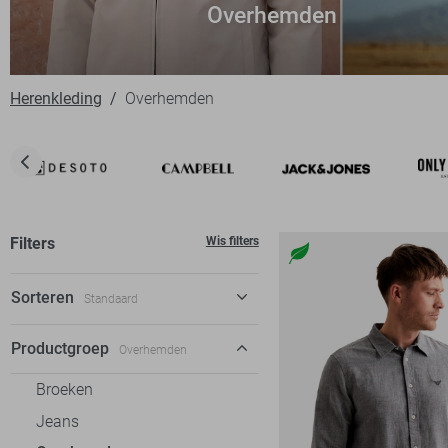
Overhemden
Herenkleding
Overhemden
Filters
Wis filters
Sorteren
Standaard
Standaard
Productgroep
Overhemden
€ laag-hoog
Broeken
€ hoog-laag
Jeans