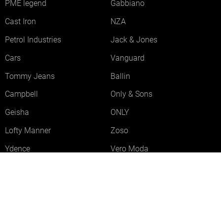
PME legend
Gabbiano
Cast Iron
NZA
Petrol Industries
Jack & Jones
Cars
Vanguard
Tommy Jeans
Ballin
Campbell
Only & Sons
Geisha
ONLY
Lofty Manner
Zoso
Ydence
Vero Moda
Refined Department
Garcia
Sisters Point
Red Button
JDY
Fluresk