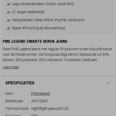
Lage verzendkosten | Gratis vanaf €95,-
21 dagen bedenktijd
Veilig betalen: iDeal, Billink, PayPal, creditcard
Spaar 4% korting bij elke aankoop
PME LEGEND ZWARTE HEREN JEANS
Deze PME Legend jeans met regular fit pasvorm is een stijlvolle keuze
voor de moderne man. De hoogwaardige denim, bestaande uit 53%
katoen, 26% polyester, 20% viscose en 1% elastan, biedt een
comfortabele en duurzame ervaring. Met een klassieke rinsewash en
Lees meer
een regular waist, is deze donkergrijze jeans een veelzijdige
toevoeging aan je garderobe. De 5-pocket stijl en de subtiele
merkvormgeving op de achterzak geven de broek een tijdloze
SPECIFICATIES
uitstraling.
De PME Legend jeans is ideaal voor zowel casual als semi-formele
Merk
Pme legend
gelegenheden. Of je nu een dag op kantoor hebt of een avondje uit
Bestelcode
45010845
gaat, deze jeans past perfect bij verschillende kledingstijlen.
Fabrikantcode
nightflight jeans ptr120
Combineer hem met een netjes overhemd voor een smart-casual look
of draag hem met een eenvoudig T-shirt voor een relaxte outfit. De
Fabrikant
RBD