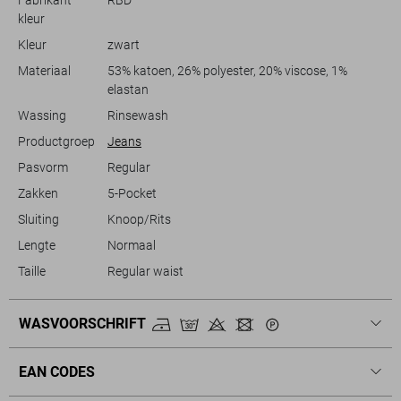
knoop- en ritssluiting zorgen voor een praktische en gemakkelijke
kleur
pasvorm, terwijl de normale lengte hem geschikt maakt voor dagelijks
Kleur
zwart
gebruik zonder in te boeten op stijl.
Materiaal
53% katoen, 26% polyester, 20% viscose, 1%
elastan
Wassing
Rinsewash
Productgroep
Jeans
Pasvorm
Regular
Zakken
5-Pocket
Sluiting
Knoop/Rits
Lengte
Normaal
Taille
Regular waist
WASVOORSCHRIFT
EAN CODES