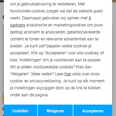
om je gebruikservaring te verbeteren. Met
Personalisatie cookies
functionele cookies zorgen we dat de website goed
OOK HET BEKIJKEN WAARD
werkt. Daarnaast gebruiken wij samen met
4
Analytische cookies
partners
analytische en marketingcookies om jouw
Marketing cookies
gedrag anoniem te analyseren, gepersonaliseerde
content te tonen en relevante advertenties aan te
bieden. Je kunt zelf bepalen welke cookies je
accepteert. Klik op "Accepteren" voor alle cookies, of
kies "Instellingen" om je voorkeuren aan te passen.
Wil je alleen noodzakelijke cookies? Kies dan
"Weigeren". Meer weten? Lees
hier
alles over onze
cookie- en privacyverklaring. Je kunt op elk moment
je instellingen wijzigigen door op de link te klikken
onder aan de pagina.
NIGHTFLIGHT
NIGHTFLIGHT
Opslaan
Terug
PME LEGEND JEANS
PME LEGEND JEANS
Instellen
Weigeren
Accepteren