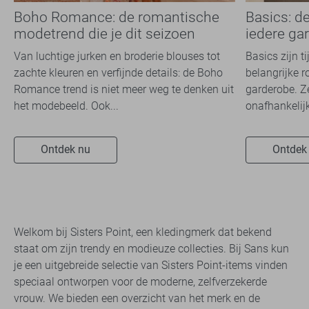
Boho Romance: de romantische
Basics: d
modetrend die je dit seizoen
iedere ga
overal ziet
Van luchtige jurken en broderie blouses tot
Basics zijn t
zachte kleuren en verfijnde details: de Boho
belangrijke r
Romance trend is niet meer weg te denken uit
garderobe. Z
het modebeeld. Ook...
onafhankelijk
Ontdek nu
Ontdek
Welkom bij Sisters Point, een kledingmerk dat bekend
staat om zijn trendy en modieuze collecties. Bij Sans kun
je een uitgebreide selectie van Sisters Point-items vinden
speciaal ontworpen voor de moderne, zelfverzekerde
vrouw. We bieden een overzicht van het merk en de