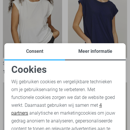
Consent
Meer informatie
-44%
SisterS point T-shirt
SisterS point T-shirt
Cookies
16,90
29,95
29,95
Noodzakelijke cookies
Wij gebruiken cookies en vergelijkbare technieken
om je gebruikservaring te verbeteren. Met
Personalisatie cookies
functionele cookies zorgen we dat de website goed
werkt. Daarnaast gebruiken wij samen met
4
Analytische cookies
partners
analytische en marketingcookies om jouw
Marketing cookies
gedrag anoniem te analyseren, gepersonaliseerde
content te tonen en relevante advertenties aan te