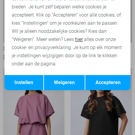
bieden. Je kunt zelf bepalen welke cookies je
accepteert. Klik op "Accepteren" voor alle cookies, of
kies "Instellingen" om je voorkeuren aan te passen.
Wil je alleen noodzakelijke cookies? Kies dan
"Weigeren". Meer weten? Lees
hier
alles over onze
cookie- en privacyverklaring. Je kunt op elk moment
SisterS point T-shirt
SisterS point T-shirt
je instellingen wijzigigen door op de link te klikken
39,95
39,95
onder aan de pagina.
Opslaan
Terug
Instellen
Weigeren
Accepteren