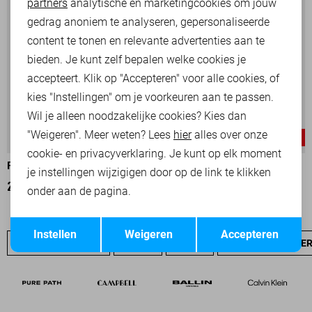
partners
analytische en marketingcookies om jouw
Marketing cookies
gedrag anoniem te analyseren, gepersonaliseerde
content te tonen en relevante advertenties aan te
bieden. Je kunt zelf bepalen welke cookies je
accepteert. Klik op "Accepteren" voor alle cookies, of
kies "Instellingen" om je voorkeuren aan te passen.
Wil je alleen noodzakelijke cookies? Kies dan
"Weigeren". Meer weten? Lees
hier
alles over onze
-30%
-30%
cookie- en privacyverklaring. Je kunt op elk moment
PME LEGEND T-SHIRT
PME LEGEND T-SHIRT
je instellingen wijzigigen door op de link te klikken
28,00
39,99
28,00
39,99
onder aan de pagina.
Opslaan
Terug
Instellen
Weigeren
Accepteren
PME LEGEND SALE
JEANS
NIEUW
PME LEGEND OVE