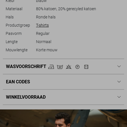
Kleur
blauw
Materiaal
80% katoen, 20% gerecyled katoen
Hals
Ronde hals
Productgroep
T-shirts
Pasvorm
Regular
Lengte
Normaal
Mouwlengte
Korte mouw
WASVOORSCHRIFT
EAN CODES
WINKELVOORRAAD