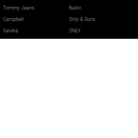
Tommy Jeans
Ballin
Campbell
Only & Sons
Geisha
ONLY
Lofty Manner
Zoso
Ydence
Vero Moda
Refined Department
Garcia
Sisters Point
Red Button
JDY
Fluresk
Harper & Yve
Object
Meld je aan voor onze nieuwsbrief
Meld je aan voor onze nieuwsbrief en profiteer als eerste van
acties!