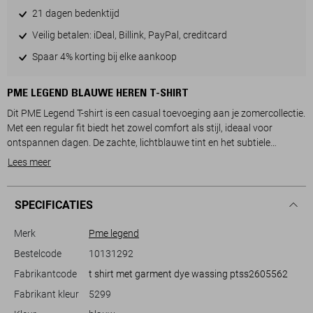
21 dagen bedenktijd
Veilig betalen: iDeal, Billink, PayPal, creditcard
Spaar 4% korting bij elke aankoop
PME LEGEND BLAUWE HEREN T-SHIRT
Dit PME Legend T-shirt is een casual toevoeging aan je zomercollectie.
Met een regular fit biedt het zowel comfort als stijl, ideaal voor
ontspannen dagen. De zachte, lichtblauwe tint en het subtiele
merkembleem op de borst geven het T-shirt een ingetogen uitstraling
Lees meer
die moeiteloos past bij diverse outfits. De ronde hals en korte mouwen
maken het een veelzijdige keuze voor warme dagen en zomerse
avonden.
SPECIFICATIES
Dankzij de normale lengte is dit T-shirt perfect te combineren met
jeans of shorts voor een informele look. Dit T-shirt is niet alleen
Merk
Pme legend
comfortabel, maar ook duurzaam gefabriceerd, wat bijdraagt aan
Bestelcode
10131292
een verantwoorde garderobekeuze. Of je nu met vrienden gaat
Fabrikantcode
t shirt met garment dye wassing ptss2605562
barbecueën of een dagje in de stad wandelt, dit PME Legend T-shirt
zorgt ervoor dat je altijd goed voor de dag komt.
Fabrikant kleur
5299