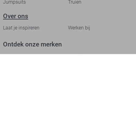
Jumpsuits
Truien
Over ons
Laat je inspireren
Werken bij
Ontdek onze merken
PME legend
Gabbiano
Cast Iron
NZA
Petrol Industries
Jack & Jones
Cars
Vanguard
Tommy Jeans
Ballin
Campbell
Only & Sons
Geisha
ONLY
Lofty Manner
Zoso