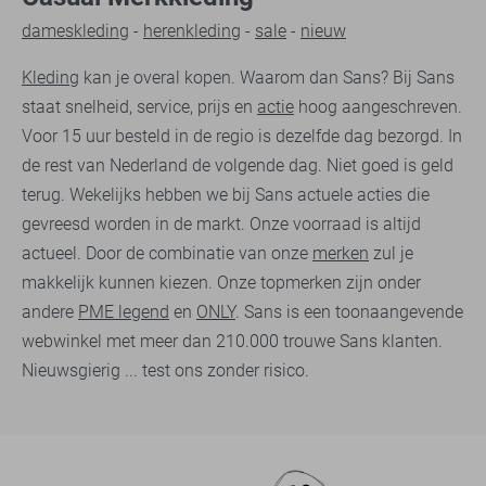
dameskleding
-
herenkleding
-
sale
-
nieuw
Broeken
Jeans
Overhemden
Polo`s
Sweater
Kleding
kan je overal kopen. Waarom dan Sans? Bij Sans
staat snelheid, service, prijs en
actie
hoog aangeschreven.
Voor 15 uur besteld in de regio is dezelfde dag bezorgd. In
de rest van Nederland de volgende dag. Niet goed is geld
terug. Wekelijks hebben we bij Sans actuele acties die
gevreesd worden in de markt. Onze voorraad is altijd
actueel. Door de combinatie van onze
merken
zul je
makkelijk kunnen kiezen. Onze topmerken zijn onder
andere
PME legend
en
ONLY
. Sans is een toonaangevende
webwinkel met meer dan 210.000 trouwe Sans klanten.
Nieuwsgierig ... test ons zonder risico.