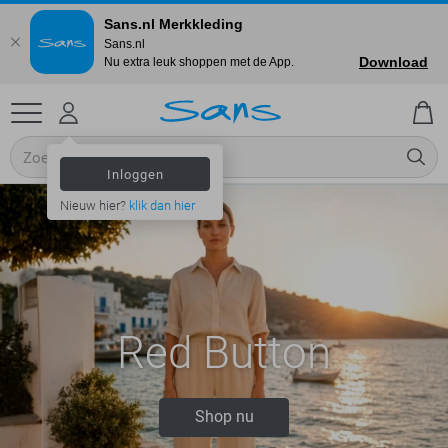
Sans.nl Merkkleding
Sans.nl
Download
Nu extra leuk shoppen met de App.
Inloggen
Nieuw hier?
klik dan hier
Red Button
Shop nu