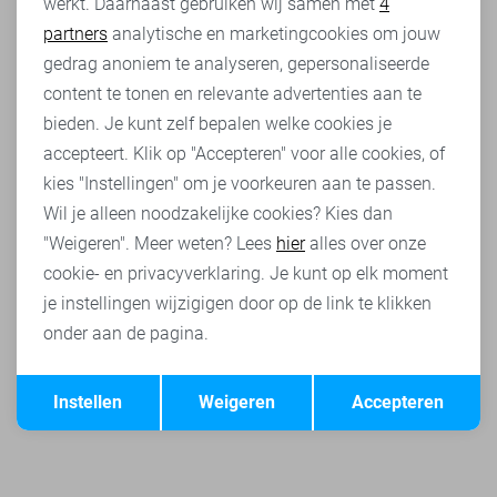
werkt. Daarnaast gebruiken wij samen met
4
Analytische cookies
partners
analytische en marketingcookies om jouw
Marketing cookies
gedrag anoniem te analyseren, gepersonaliseerde
content te tonen en relevante advertenties aan te
bieden. Je kunt zelf bepalen welke cookies je
accepteert. Klik op "Accepteren" voor alle cookies, of
kies "Instellingen" om je voorkeuren aan te passen.
Wil je alleen noodzakelijke cookies? Kies dan
"Weigeren". Meer weten? Lees
hier
alles over onze
Nightflight
Tailwheel
Nightflight
-30%
-30%
cookie- en privacyverklaring. Je kunt op elk moment
je instellingen wijzigigen door op de link te klikken
PME legend Jeans
PME legend Jeans
PME legend 
onder aan de pagina.
70,00
99,99
84,00
119,99
70,00
99,99
Opslaan
Terug
Instellen
Weigeren
Accepteren