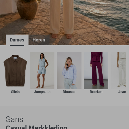
Dames
Heren
Gilets
Jumpsuits
Blouses
Broeken
Jeans
Polo's
Shop nu
Sans
Casual Merkkleding