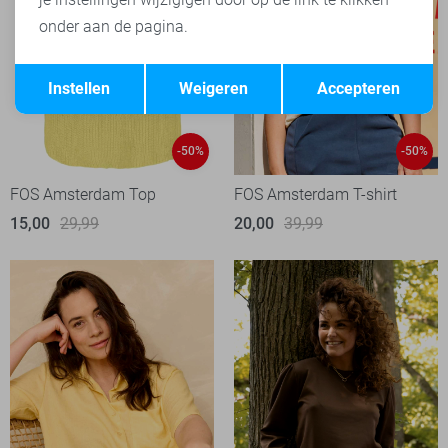
onder aan de pagina.
Opslaan
Terug
Instellen
Weigeren
Accepteren
-50%
-50%
FOS Amsterdam Top
FOS Amsterdam T-shirt
15,00
29,99
20,00
39,99