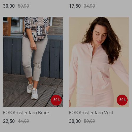
30,00
59,99
17,50
34,99
-50%
-50%
FOS Amsterdam Broek
FOS Amsterdam Vest
22,50
44,99
30,00
59,99