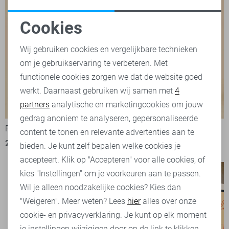
Cookies
Noodzakelijke cookies
Wij gebruiken cookies en vergelijkbare technieken
om je gebruikservaring te verbeteren. Met
Personalisatie cookies
functionele cookies zorgen we dat de website goed
werkt. Daarnaast gebruiken wij samen met
4
Analytische cookies
partners
analytische en marketingcookies om jouw
-50%
-50%
Marketing cookies
gedrag anoniem te analyseren, gepersonaliseerde
FOS Amsterdam T-shirt
FOS Amsterdam Broek
content te tonen en relevante advertenties aan te
20,00
39,99
30,00
59,99
bieden. Je kunt zelf bepalen welke cookies je
accepteert. Klik op "Accepteren" voor alle cookies, of
kies "Instellingen" om je voorkeuren aan te passen.
Wil je alleen noodzakelijke cookies? Kies dan
"Weigeren". Meer weten? Lees
hier
alles over onze
cookie- en privacyverklaring. Je kunt op elk moment
je instellingen wijzigigen door op de link te klikken