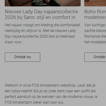
Nieuwe Lady Day najaarscollectie
Boho Rom
2026 bij Sans: stijl en comfort in
modetrend
travelkwaliteit
overal zie
Het najaar vraagt om kleding die comfortabel,
Van luchtige 
veelzijdig én stijlvol is. Met de nieuwe Lady
zachte kleure
Day najaarscollectie 2026 ben je helemaal
Romance tren
klaar voor...
het modebeel
Ontdek nu
Ontdek
Welkom in onze FOS Amsterdam webshop. Leuk dat je
een kijkje neemt! Als je op zoek bent naar een outfit die
perfect aansluit op de wensen van de moderne vrouw, is
FOS Amsterdam zeker wat voor jou.