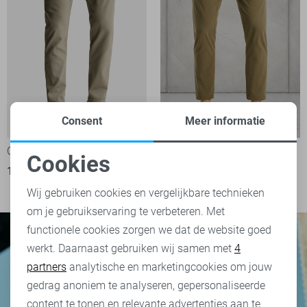
Consent
Meer informatie
-40%
Cast Iron Broek
Cast Iron Broek
Cookies
139,99
1
Noodzakelijke cookies
72,00
119,99
Wij gebruiken cookies en vergelijkbare technieken
om je gebruikservaring te verbeteren. Met
Personalisatie cookies
functionele cookies zorgen we dat de website goed
werkt. Daarnaast gebruiken wij samen met
4
Analytische cookies
partners
analytische en marketingcookies om jouw
Marketing cookies
gedrag anoniem te analyseren, gepersonaliseerde
content te tonen en relevante advertenties aan te