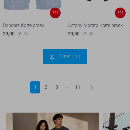
-52%
-50%
Donders Korte broek
Antony Morato Korte broek
29,00
59,95
39,50
79,00
Filter
1
1
2
3
11