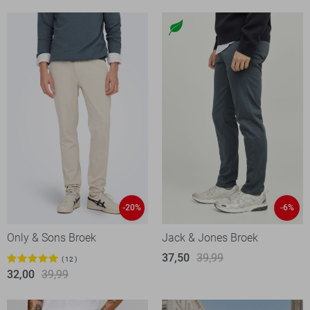
-20%
-6%
Only & Sons Broek
Jack & Jones Broek
37,50
39,99
12
32,00
39,99