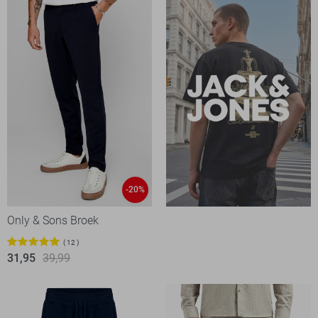
-20%
Only & Sons Broek
12
31,95
39,99