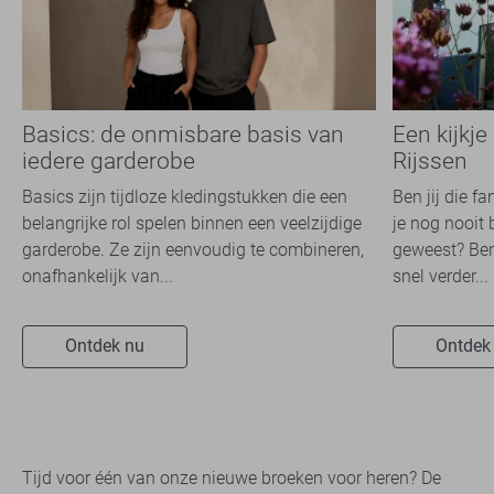
Basics: de onmisbare basis van
Een kijkje
iedere garderobe
Rijssen
Basics zijn tijdloze kledingstukken die een
Ben jij die f
belangrijke rol spelen binnen een veelzijdige
je nog nooit 
garderobe. Ze zijn eenvoudig te combineren,
geweest? Ben
onafhankelijk van...
snel verder...
Ontdek nu
Ontdek
Tijd voor één van onze nieuwe broeken voor heren? De