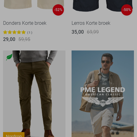
-52%
-50%
Donders Korte broek
Lerros Korte broek
35,00
69,99
1
29,00
59,95
Nordrop