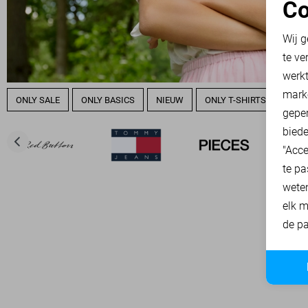
Co
N
Wij g
te ve
A
werk
mark
ONLY SALE
ONLY BASICS
NIEUW
ONLY T-SHIRTS
ONLY
geper
biede
"Acce
te pa
wete
elk m
de pa