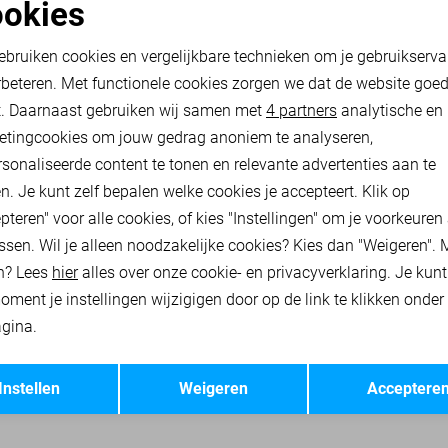
Gianna
-50%
okies
oodzakelijke cookies
Personalisatie cookies
ONLY KORTE BROEK
ebruiken cookies en vergelijkbare technieken om je gebruikserva
17,50
34,99
rbeteren. Met functionele cookies zorgen we dat de website goe
nalytische cookies
Marketing cookies
t. Daarnaast gebruiken wij samen met
4 partners
analytische en
etingcookies om jouw gedrag anoniem te analyseren,
 JASSEN
ONLY TRUIEN
ONLY SWEATERS
ONLY VESTEN
ON
sonaliseerde content te tonen en relevante advertenties aan te
n. Je kunt zelf bepalen welke cookies je accepteert. Klik op
pteren" voor alle cookies, of kies "Instellingen" om je voorkeuren
ssen. Wil je alleen noodzakelijke cookies? Kies dan "Weigeren". 
n? Lees
hier
alles over onze cookie- en privacyverklaring. Je kun
oment je instellingen wijzigigen door op de link te klikken onder
gina.
Opslaan
Terug
Instellen
Weigeren
Acceptere