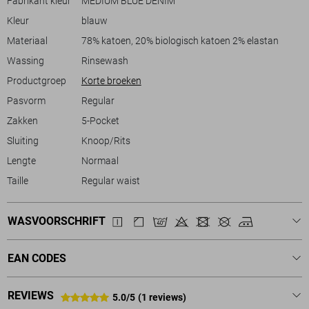
Fabrikant kleur
MEDIUM BLUE DENIM
meer geklede stijl. Met oog voor duurzaamheid, is het een
Kleur
blauw
verantwoorde keuze die je makkelijk kunt integreren in je dagelijkse
outfits.
Materiaal
78% katoen, 20% biologisch katoen 2% elastan
Wassing
Rinsewash
Productgroep
Korte broeken
Pasvorm
Regular
Zakken
5-Pocket
Sluiting
Knoop/Rits
Lengte
Normaal
Taille
Regular waist
WASVOORSCHRIFT
EAN CODES
REVIEWS
5.0/5
(1 reviews)