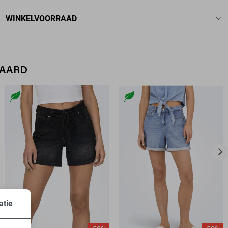
WINKELVOORRAAD
WAARD
atie