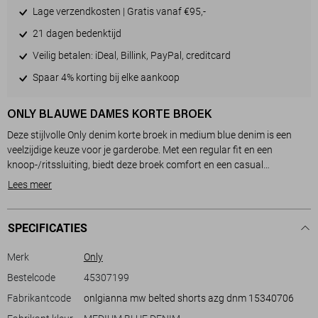
Lage verzendkosten | Gratis vanaf €95,-
21 dagen bedenktijd
Veilig betalen: iDeal, Billink, PayPal, creditcard
Spaar 4% korting bij elke aankoop
ONLY BLAUWE DAMES KORTE BROEK
Deze stijlvolle Only denim korte broek in medium blue denim is een
veelzijdige keuze voor je garderobe. Met een regular fit en een
knoop-/ritssluiting, biedt deze broek comfort en een casual
uitstraling. De rinsewash geeft het een frisse look, terwijl de 5-pocket
Lees meer
stijl zowel praktisch als trendy is. De mix van 78% katoen, 20%
biologisch katoen en 2% elastan zorgt voor een aangenaam
draagcomfort.
SPECIFICATIES
Dankzij de regular waist taille en normale lengte is deze denim short
Merk
Only
perfect voor diverse gelegenheden. Of je nu een dagje naar het strand
Bestelcode
45307199
gaat of een gezellige middag in het park hebt gepland, deze broek is
Fabrikantcode
onlgianna mw belted shorts azg dnm 15340706
een geschikte match. Combineer hem met een simpele witte top voor
een frisse, zomerse look of kleed hem aan met een blouse voor een