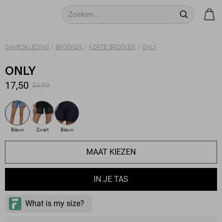
DAMESKLEDING
BROEKEN
KORTE BROEKEN
ONLY
ONLY
17,50
34,99
Blauw
Zwart
Blauw
MAAT KIEZEN
IN JE TAS