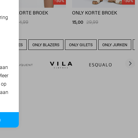
-50%
-50%
ONLY KORTE BROEK
ONLY KORTE BROEK
ring
17,50
34,99
15,00
29,99
d
LY BLOUSES
ONLY BLAZERS
ONLY GILETS
ONLY JURKEN
 aan
Meer
t op
 aan
n