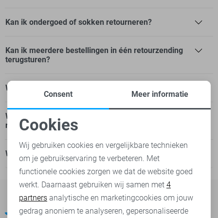
Kan ik ondergoed of sokken retourneren?
Kan ik meerdere bestellingen in één retourzending
terugsturen?
Waarom moet ik betalen voor mij retourzending?
Consent
Meer informatie
Wanneer kan ik mijn geld terug verwachten na een
Cookies
retourzending?
Noodzakelijke cookies
Wij gebruiken cookies en vergelijkbare technieken
Wat moet ik doen als mijn retourzending zoekraakt?
om je gebruikservaring te verbeteren. Met
Personalisatie cookies
functionele cookies zorgen we dat de website goed
werkt. Daarnaast gebruiken wij samen met
4
Analytische cookies
partners
analytische en marketingcookies om jouw
Marketing cookies
gedrag anoniem te analyseren, gepersonaliseerde