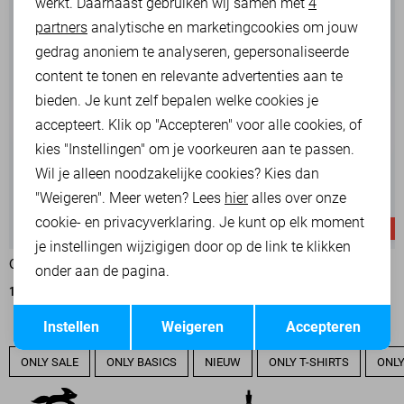
werkt. Daarnaast gebruiken wij samen met
4
Analytische cookies
partners
analytische en marketingcookies om jouw
Marketing cookies
gedrag anoniem te analyseren, gepersonaliseerde
content te tonen en relevante advertenties aan te
bieden. Je kunt zelf bepalen welke cookies je
accepteert. Klik op "Accepteren" voor alle cookies, of
kies "Instellingen" om je voorkeuren aan te passen.
Wil je alleen noodzakelijke cookies? Kies dan
"Weigeren". Meer weten? Lees
hier
alles over onze
cookie- en privacyverklaring. Je kunt op elk moment
-50%
-50%
je instellingen wijzigigen door op de link te klikken
ONLY KORTE BROEK
ONLY KORTE BROEK
onder aan de pagina.
13,50
26,99
13,50
26,99
Opslaan
Terug
Instellen
Weigeren
Accepteren
ONLY SALE
ONLY BASICS
NIEUW
ONLY T-SHIRTS
ONLY