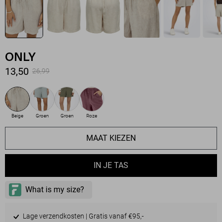
ONLY
13,50
26,99
Beige
Groen
Groen
Roze
MAAT KIEZEN
IN JE TAS
Lage verzendkosten | Gratis vanaf €95,-