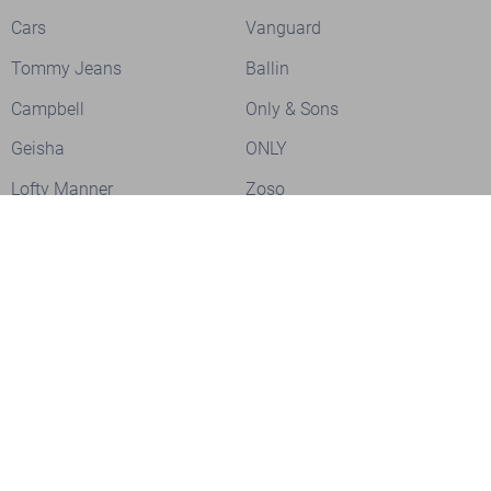
Cars
Vanguard
Tommy Jeans
Ballin
Campbell
Only & Sons
Geisha
ONLY
Lofty Manner
Zoso
Ydence
Vero Moda
Refined Department
Garcia
Sisters Point
Red Button
JDY
Fluresk
Harper & Yve
Object
Meld je aan voor onze nieuwsbrief