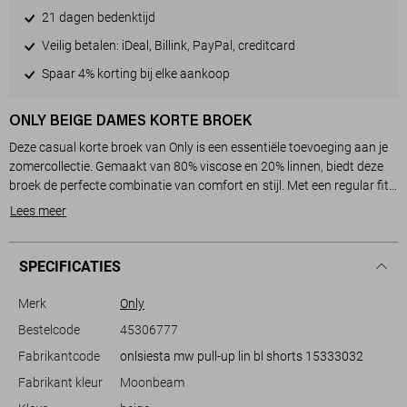
21 dagen bedenktijd
Veilig betalen: iDeal, Billink, PayPal, creditcard
Spaar 4% korting bij elke aankoop
ONLY BEIGE DAMES KORTE BROEK
Deze casual korte broek van Only is een essentiële toevoeging aan je
zomercollectie. Gemaakt van 80% viscose en 20% linnen, biedt deze
broek de perfecte combinatie van comfort en stijl. Met een regular fit
en een normale lengte zorgt deze broek voor een ontspannen look,
Lees meer
terwijl de regular waist en de handige steekzakken bijdragen aan het
praktische draaggemak. De stof voelt zacht aan op de huid, ideaal
voor warme dagen.
SPECIFICATIES
De korte broek is uitgevoerd in een tijdloze moonbeam kleur, wat hem
eenvoudig te combineren maakt met diverse tops. Of je nu een dagje
Merk
Only
naar het strand gaat of een ontspannen wandeling maakt in het park,
Bestelcode
45306777
deze broek past bij elke informele gelegenheid. Dankzij het trekkoord
Fabrikantcode
onlsiesta mw pull-up lin bl shorts 15333032
in de taille kun je de pasvorm eenvoudig aanpassen voor extra
comfort. Voeg dit veelzijdige kledingstuk toe aan je collectie en je bent
Fabrikant kleur
Moonbeam
klaar voor elke casual setting.