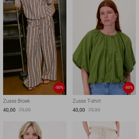
-50%
-50%
Zusss Broek
Zusss T-shirt
40,00
79,99
40,00
79,99