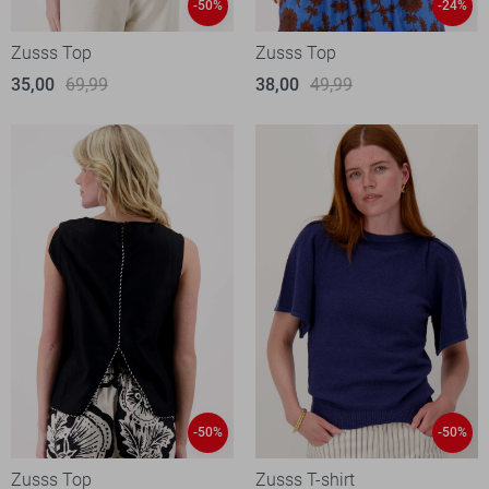
-50%
-24%
Zusss Top
Zusss Top
35,00
69,99
38,00
49,99
-50%
-50%
Zusss Top
Zusss T-shirt