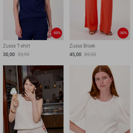
-50%
-50%
Zusss T-shirt
Zusss Broek
30,00
59,99
45,00
89,95