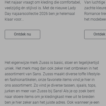
travelkwaliteit
overal zie
Het najaar vraagt om kleding die comfortabel,
Van luchtige 
veelzijdig én stijlvol is. Met de nieuwe Lady
zachte kleure
Day najaarscollectie 2026 ben je helemaal
Romance tren
klaar voor...
het modebeel
Ontdek nu
Ontdek
Het eigenwijze merk Zusss is basic, stoer en tegelijkertijd
uniek. Het merk mag dan ook zeker niet ontbreken in het
assortiment van Sans. Zusss maakt diverse toffe lifestyle-
en fashionartikelen, onze favoriete items vind je hier in
ons assortiment. Zo vind je diverse tassen, sjaals, tops,
jurken en meer van Zusss bij Sans! Als je op zoek bent
naar stoere items om je kledingkast mee uit te breiden
ben je hier zeker aan het juiste adres. Ook wanneer je een