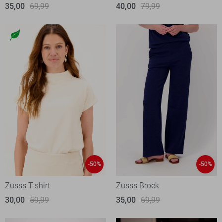
35,00
69,99
40,00
79,99
-50%
-50%
Zusss T-shirt
Zusss Broek
30,00
59,99
35,00
69,99