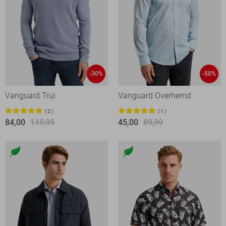
-30%
-50%
Vanguard Trui
Vanguard Overhemd
2
1
84,00
119,99
45,00
89,99