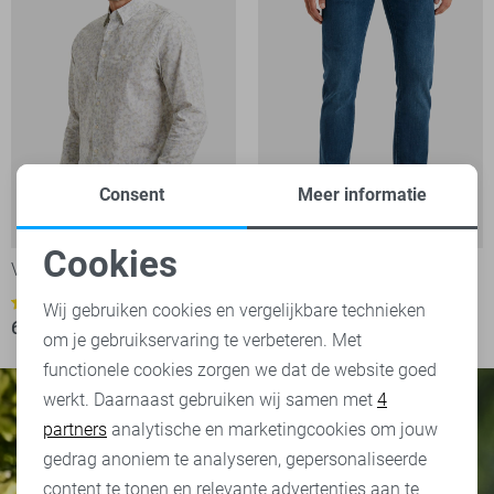
Consent
Meer informatie
V7
-30%
Cookies
Vanguard Overhemd
Vanguard Jeans
Noodzakelijke cookies
1
2
Wij gebruiken cookies en vergelijkbare technieken
63,00
89,99
129,99
om je gebruikservaring te verbeteren. Met
Personalisatie cookies
functionele cookies zorgen we dat de website goed
werkt. Daarnaast gebruiken wij samen met
4
Analytische cookies
partners
analytische en marketingcookies om jouw
Marketing cookies
gedrag anoniem te analyseren, gepersonaliseerde
content te tonen en relevante advertenties aan te