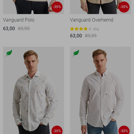
-30%
-30%
Vanguard Polo
Vanguard Overhemd
63,00
89,99
1
63,00
89,99
-30%
-30%