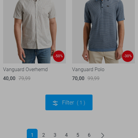
-50%
-30%
Vanguard Overhemd
Vanguard Polo
40,00
79,99
70,00
99,99
Filter
1
1
2
3
4
5
6