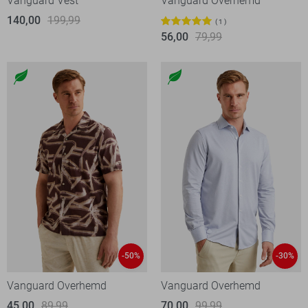
Vanguard Vest
Vanguard Overhemd
140,00
199,99
1
56,00
79,99
-50%
-30%
Vanguard Overhemd
Vanguard Overhemd
45,00
89,99
70,00
99,99