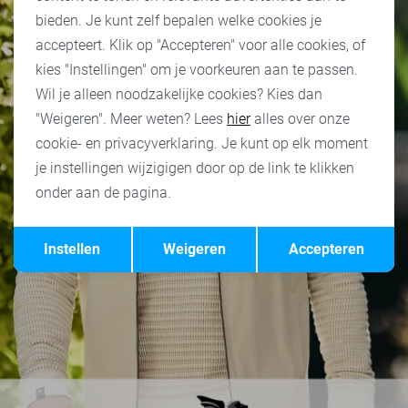
bieden. Je kunt zelf bepalen welke cookies je
accepteert. Klik op "Accepteren" voor alle cookies, of
kies "Instellingen" om je voorkeuren aan te passen.
Wil je alleen noodzakelijke cookies? Kies dan
"Weigeren". Meer weten? Lees
hier
alles over onze
cookie- en privacyverklaring. Je kunt op elk moment
je instellingen wijzigigen door op de link te klikken
onder aan de pagina.
Opslaan
Terug
Instellen
Weigeren
Accepteren