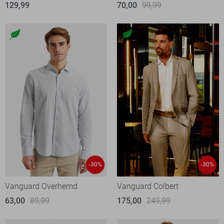
129,99
70,00
99,99
-30%
-30%
Vanguard Overhemd
Vanguard Colbert
63,00
89,99
175,00
249,99