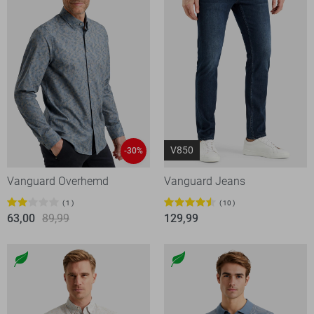
V850
-30%
Vanguard Overhemd
Vanguard Jeans
1
10
63,00
89,99
129,99