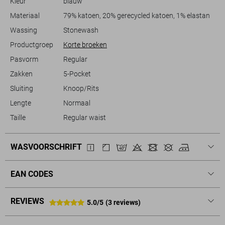
Kleur
blauw
look, deze shorts zijn een uitstekende keuze.
Materiaal
79% katoen, 20% gerecycled katoen, 1% elastan
Wassing
Stonewash
Productgroep
Korte broeken
Pasvorm
Regular
Zakken
5-Pocket
Sluiting
Knoop/Rits
Lengte
Normaal
Taille
Regular waist
WASVOORSCHRIFT
EAN CODES
REVIEWS
5.0/5
(3 reviews)