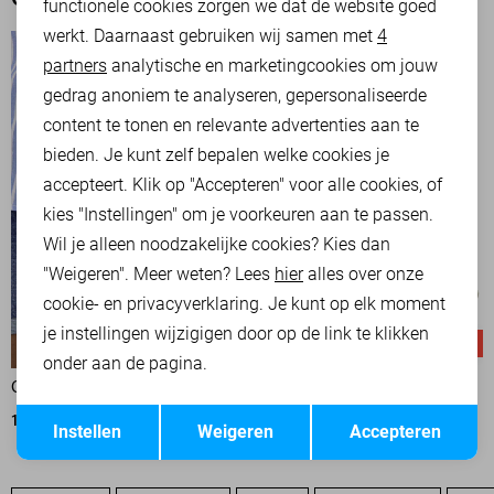
OOK HET BEKIJKEN WAARD
functionele cookies zorgen we dat de website goed
werkt. Daarnaast gebruiken wij samen met
4
Analytische cookies
partners
analytische en marketingcookies om jouw
Marketing cookies
gedrag anoniem te analyseren, gepersonaliseerde
content te tonen en relevante advertenties aan te
bieden. Je kunt zelf bepalen welke cookies je
accepteert. Klik op "Accepteren" voor alle cookies, of
kies "Instellingen" om je voorkeuren aan te passen.
Wil je alleen noodzakelijke cookies? Kies dan
"Weigeren". Meer weten? Lees
hier
alles over onze
cookie- en privacyverklaring. Je kunt op elk moment
je instellingen wijzigigen door op de link te klikken
-50%
-50%
onder aan de pagina.
ONLY KORTE BROEK
ONLY KORTE BROEK
Opslaan
Terug
15,00
29,99
15,00
29,99
Instellen
Weigeren
Accepteren