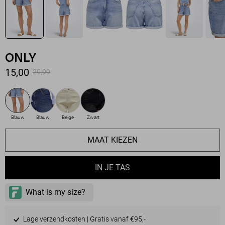
ONLY
15,00
29,99
Blauw
Blauw
Beige
Zwart
MAAT KIEZEN
IN JE TAS
Lage verzendkosten | Gratis vanaf €95,-