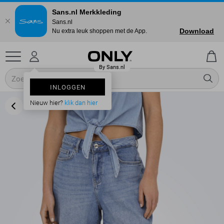
Sans.nl Merkkleding
Sans.nl
Download
Nu extra leuk shoppen met de App.
INLOGGEN
Nieuw hier?
klik dan hier