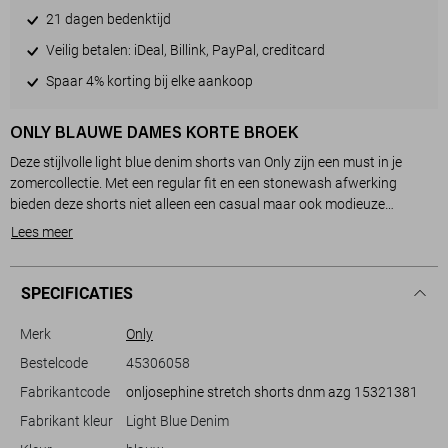
21 dagen bedenktijd
Veilig betalen: iDeal, Billink, PayPal, creditcard
Spaar 4% korting bij elke aankoop
ONLY BLAUWE DAMES KORTE BROEK
Deze stijlvolle light blue denim shorts van Only zijn een must in je
zomercollectie. Met een regular fit en een stonewash afwerking
bieden deze shorts niet alleen een casual maar ook modieuze
uitstraling. Gemaakt van 79% katoen, 20% gerecycled katoen en 1%
Lees meer
elastaan, zijn ze duurzaam en comfortabel, perfect voor warme
zomerdagen. De klassieke 5-pocket stijl en de knoop- en ritssluiting
geven deze shorts een tijdloze look.
SPECIFICATIES
Deze denim shorts zijn veelzijdig en ideaal voor diverse casual
Merk
Only
gelegenheden. Combineer ze met een luchtige top of een simpel T-
Bestelcode
45306058
shirt voor een relaxte dag in de stad of aan het strand. Met de regular
Fabrikantcode
onljosephine stretch shorts dnm azg 15321381
waist en de opgerolde zomen straal je een nonchalante stijl uit,
zonder in te boeten op comfort. Of je nu op zoek bent naar een
Fabrikant kleur
Light Blue Denim
aanvulling voor een zomerpicknick, een festivaloutfit of een dagelijkse