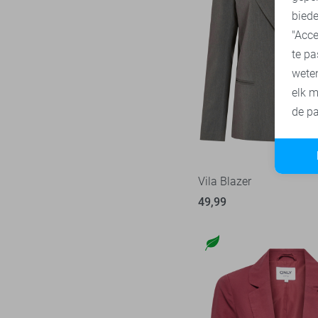
biede
"Acce
te pa
wete
elk m
de pa
Vila Blazer
49,99