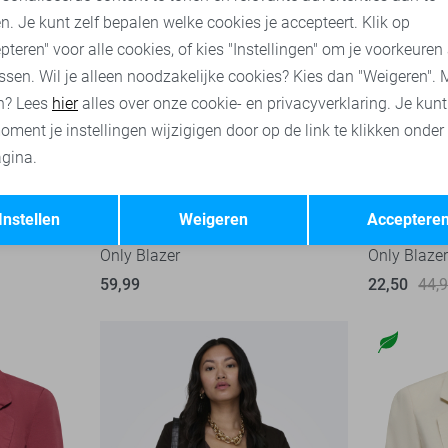
n. Je kunt zelf bepalen welke cookies je accepteert. Klik op
pteren" voor alle cookies, of kies "Instellingen" om je voorkeuren
ssen. Wil je alleen noodzakelijke cookies? Kies dan "Weigeren". 
n? Lees
hier
alles over onze cookie- en privacyverklaring. Je kun
oment je instellingen wijzigigen door op de link te klikken onder
gina.
Opslaan
Terug
Instellen
Weigeren
Acceptere
Only Blazer
Only Blaze
59,99
22,50
44,