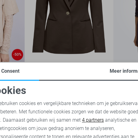
-50%
Only Blazer
Only Blaze
Consent
Meer inform
59,99
2
59,99
okies
oodzakelijke cookies
Personalisatie cookies
ebruiken cookies en vergelijkbare technieken om je gebruikserva
rbeteren. Met functionele cookies zorgen we dat de website goe
nalytische cookies
Marketing cookies
t. Daarnaast gebruiken wij samen met
4 partners
analytische en
etingcookies om jouw gedrag anoniem te analyseren,
sonaliseerde content te tonen en relevante advertenties aan te