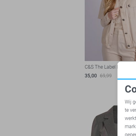
TQ Amsterdam
4
Vero Moda
17
Vila
14
Ydence
1
C&S The Label Blazer
35,00
69,99
Co
N
Wij g
te ve
A
werk
mark
geper