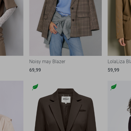
Noisy may Blazer
LolaLiza Bl
69,99
59,99