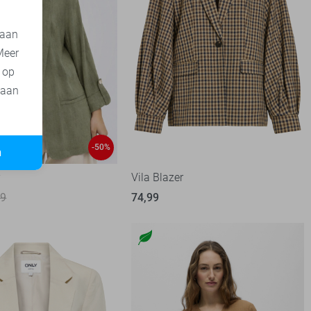
 aan
Meer
t op
 aan
-50%
n
r
Vila Blazer
99
74,99