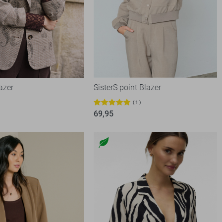
azer
SisterS point Blazer
1
69,95