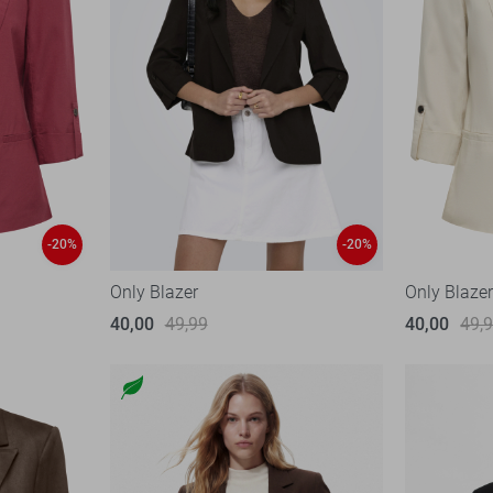
-20%
-20%
Only Blazer
Only Blaze
40,00
49,99
40,00
49,