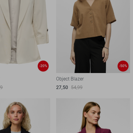
-20%
-50%
r
Object Blazer
99
27,50
54,99