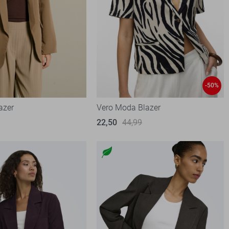
-50%
azer
Vero Moda Blazer
22,50
44,99