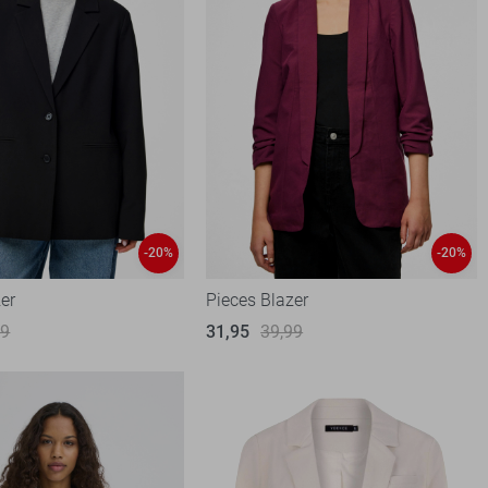
-20%
-20%
er
Pieces Blazer
99
31,95
39,99