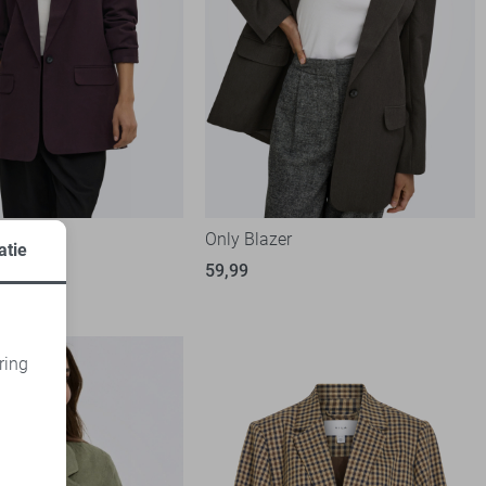
r
Only Blazer
atie
59,99
ring
d