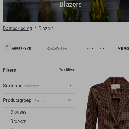
Blazers
Dameskleding
Blazers
Filters
Wis filters
Sorteren
Standaard
Standaard
Productgroep
Blazers
€ laag-hoog
Blouses
€ hoog-laag
Broeken