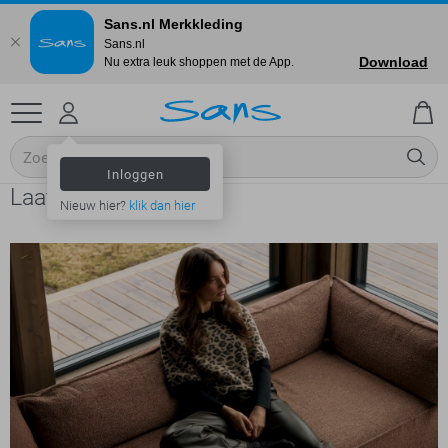
Sans.nl Merkkleding
Sans.nl
Download
Nu extra leuk shoppen met de App.
Inloggen
Laat je inspireren
Nieuw hier?
klik dan hier