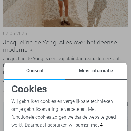
02-05-2026
Jacqueline de Yong: Alles over het deense
modemerk
Jacqueline de Yong is een populair damesmodemerk dat
bekendstaat om zijn trendy, betaalbare en toegankelijke
Consent
Meer informatie
kleding. Het merk maakt deel uit van de Deense...
Cookies
Ontdek nu
Noodzakelijke cookies
Wij gebruiken cookies en vergelijkbare technieken
om je gebruikservaring te verbeteren. Met
Personalisatie cookies
functionele cookies zorgen we dat de website goed
werkt. Daarnaast gebruiken wij samen met
4
Analytische cookies