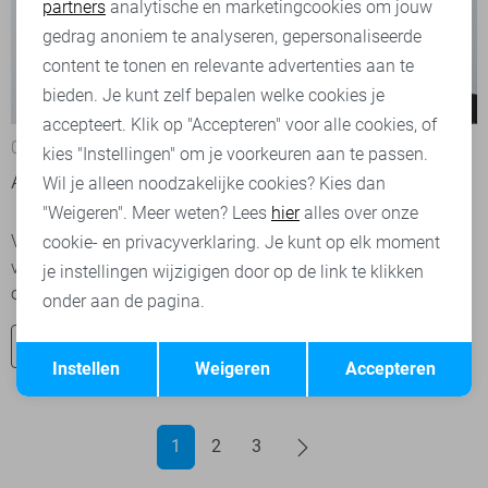
partners
analytische en marketingcookies om jouw
Marketing cookies
gedrag anoniem te analyseren, gepersonaliseerde
content te tonen en relevante advertenties aan te
bieden. Je kunt zelf bepalen welke cookies je
accepteert. Klik op "Accepteren" voor alle cookies, of
02-05-2026
kies "Instellingen" om je voorkeuren aan te passen.
Alles over het merk Vila
Wil je alleen noodzakelijke cookies? Kies dan
"Weigeren". Meer weten? Lees
hier
alles over onze
Vila is een geliefd damesmodemerk dat bekendstaat om zijn
cookie- en privacyverklaring. Je kunt op elk moment
vrouwelijke, elegante en toegankelijke stijl. Het Deense merk,
je instellingen wijzigigen door op de link te klikken
onderdeel van de Bestseller-groep,...
onder aan de pagina.
Ontdek nu
Opslaan
Terug
Instellen
Weigeren
Accepteren
1
2
3