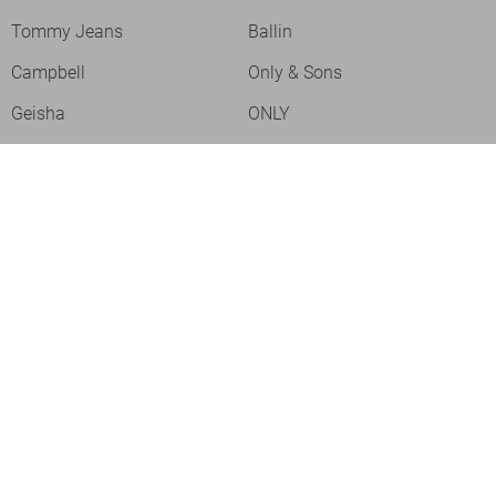
Tommy Jeans
Ballin
Campbell
Only & Sons
Geisha
ONLY
Lofty Manner
Zoso
Ydence
Vero Moda
Refined Department
Garcia
Sisters Point
Red Button
JDY
Fluresk
Harper & Yve
Object
Meld je aan voor onze nieuwsbrief
Meld je aan voor onze nieuwsbrief en profiteer als eerste van
acties!