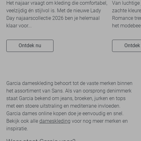
travelkwaliteit
overal zie
Het najaar vraagt om kleding die comfortabel,
Van luchtige 
veelzijdig én stijlvol is. Met de nieuwe Lady
zachte kleure
Day najaarscollectie 2026 ben je helemaal
Romance tren
klaar voor...
het modebeel
Ontdek nu
Ontdek
Garcia dameskleding behoort tot de vaste merken binnen
het assortiment van Sans. Als van oorsprong denimmerk
staat Garcia bekend om jeans, broeken, jurken en tops
met een stoere uitstraling en mediterrane invloeden.
Garcia dames online kopen doe je eenvoudig en snel.
Bekijk ook alle
dameskleding
voor nog meer merken en
inspiratie.