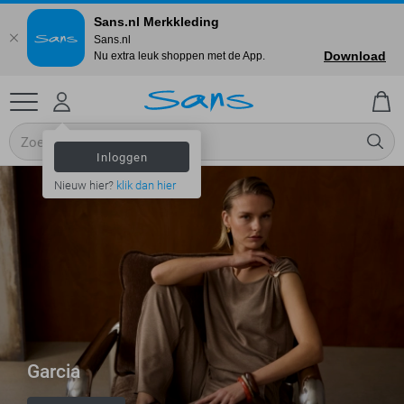
Sans.nl Merkkleding
Sans.nl
Download
Nu extra leuk shoppen met de App.
Inloggen
Nieuw hier?
klik dan hier
Garcia