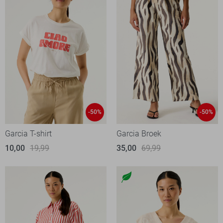
-50%
-50%
Garcia T-shirt
Garcia Broek
10,00
19,99
35,00
69,99