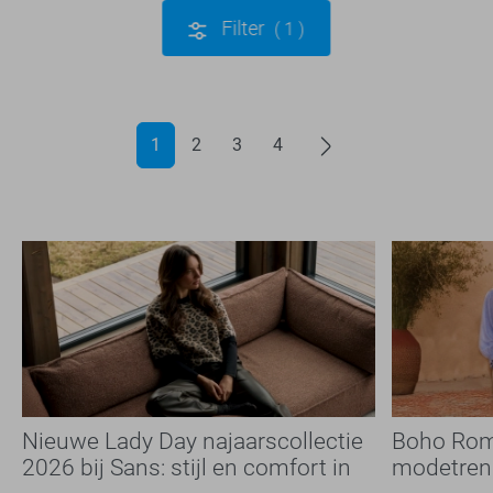
Filter
1
1
2
3
4
Nieuwe Lady Day najaarscollectie
Boho Rom
2026 bij Sans: stijl en comfort in
modetrend