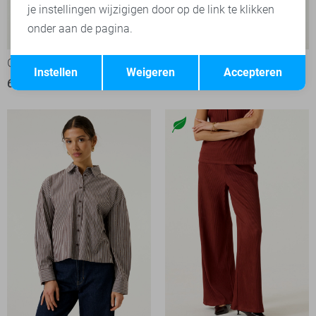
je instellingen wijzigigen door op de link te klikken
onder aan de pagina.
Opslaan
Terug
Garcia sweater
Garcia sweater
Instellen
Weigeren
Accepteren
69,99
59,99