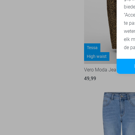
33/34
biede
34
"Acce
te pa
34/30
wete
34/31
elk m
34/32
de pa
Tessa
34/33
High waist
34/34
Vero Moda Jeans
36
49,99
36/30
36/31
36/32
36/33
36/34
38