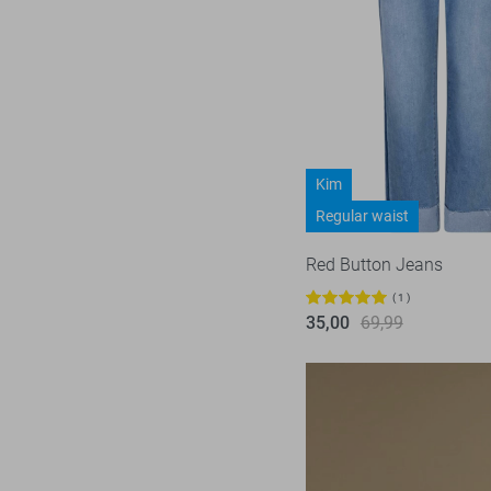
38/30
38/32
38/33
38/34
40
Kim
40/30
Regular waist
40/31
40/32
Red Button Jeans
40/33
1
35,00
69,99
40/34
42
42/30
42/31
42/32