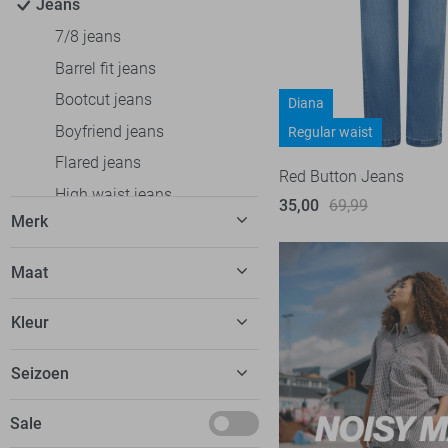
Jeans
7/8 jeans
Barrel fit jeans
Bootcut jeans
Diana
Boyfriend jeans
Regular waist
Flared jeans
Red Button Jeans
High waist jeans
35,00
69,99
Merk
Regular fit jeans
Relaxed fit jeans
C&S The Label
3
Maat
Skinny fit jeans
Calvin Klein
2
26
Slim fit jeans
Kleur
EsQualo
6
26/30
Straight fit jeans
Fluresk
2
Beige
Seizoen
26/32
Wide leg jeans
Freequent
1
Blauw
26/34
Jurken
Basics
Sale
Garcia
18
Bordeaux
27
Rokken