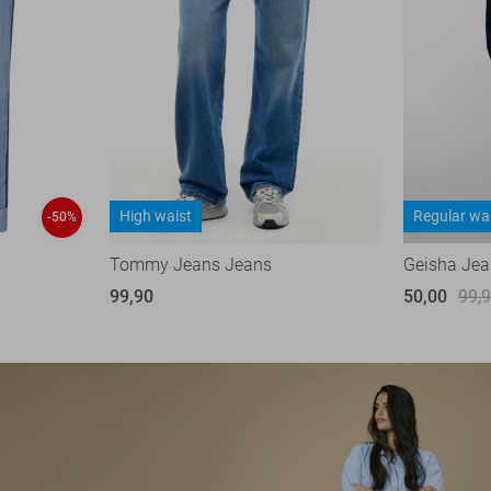
High waist
Regular wa
-50%
Tommy Jeans Jeans
Geisha Je
99,90
50,00
99,