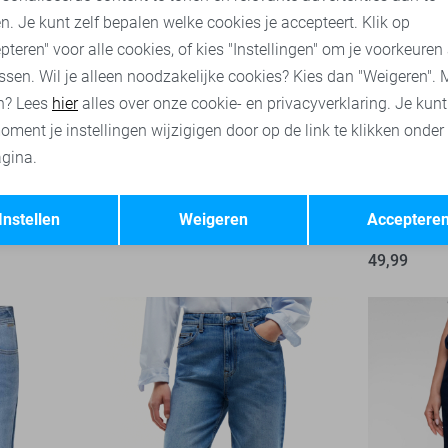
n. Je kunt zelf bepalen welke cookies je accepteert. Klik op
pteren" voor alle cookies, of kies "Instellingen" om je voorkeuren
ssen. Wil je alleen noodzakelijke cookies? Kies dan "Weigeren". 
n? Lees
hier
alles over onze cookie- en privacyverklaring. Je kun
oment je instellingen wijzigigen door op de link te klikken onder
gina.
High waist
Opslaan
Terug
Instellen
Weigeren
Acceptere
Vero Moda
49,99