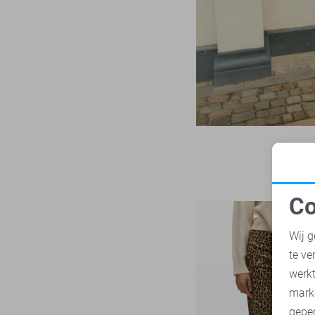
Refined Department
5
30/36
SisterS point
3
31
Studio Amaya
2
31/30
Tommy Jeans
8
31/32
Vero Moda
24
31/34
Vila
1
31/36
32
32/30
32/32
Co
32/33
N
Wij g
32/34
te ve
33
A
werk
33/30
mark
33/32
geper