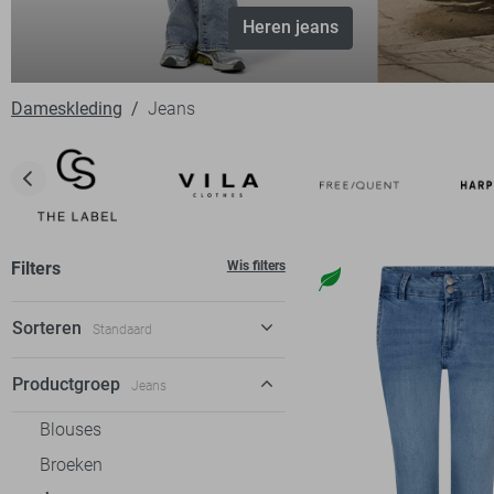
Heren jeans
Dameskleding
Jeans
Filters
Wis filters
Sorteren
Standaard
Standaard
Productgroep
Jeans
€ laag-hoog
Blouses
€ hoog-laag
Broeken