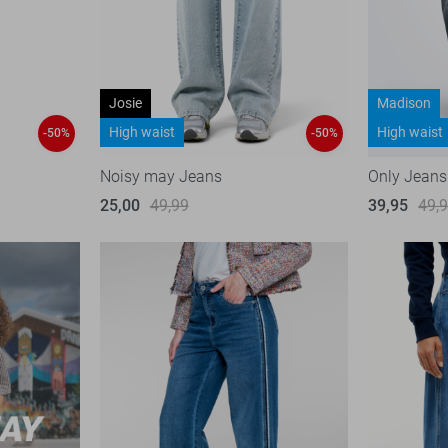
Josie
Madison
High waist
High waist
-50%
-50%
Noisy may Jeans
Only Jeans
25,00
49,99
39,95
49,