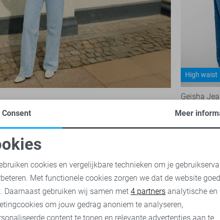
High waist
Geisha Je
89,99
Consent
Meer inform
okies
oodzakelijke cookies
Personalisatie cookies
ebruiken cookies en vergelijkbare technieken om je gebruikserva
rbeteren. Met functionele cookies zorgen we dat de website goe
nalytische cookies
Marketing cookies
t. Daarnaast gebruiken wij samen met
4 partners
analytische en
etingcookies om jouw gedrag anoniem te analyseren,
sonaliseerde content te tonen en relevante advertenties aan te