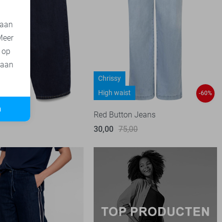
 aan
Meer
t op
 aan
Chrissy
High waist
-60%
n
 Jeans
Red Button Jeans
30,00
75,00