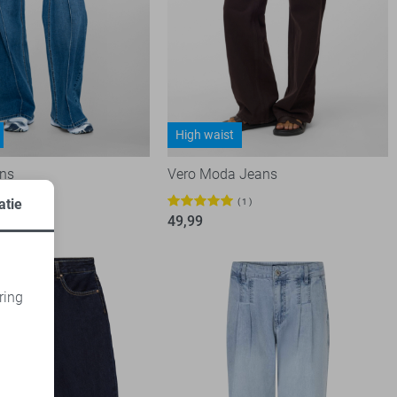
High waist
ans
Vero Moda Jeans
atie
1
49,99
ring
d