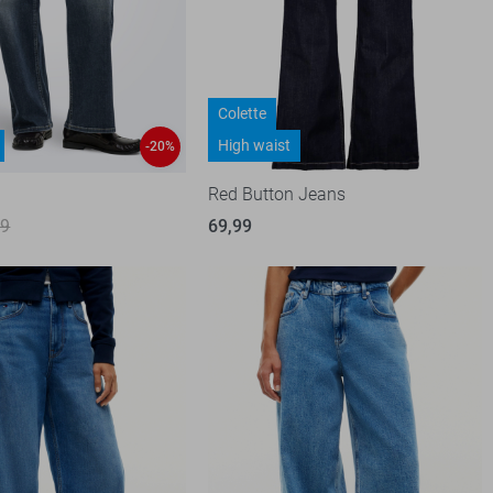
Colette
High waist
-20%
Red Button Jeans
99
69,99