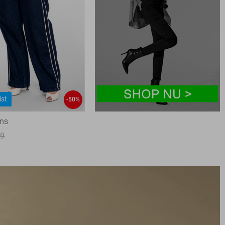
ist
-50%
ans
99