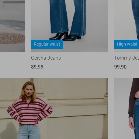
Regular waist
High waist
Geisha Jeans
Tommy Jea
89,99
99,90