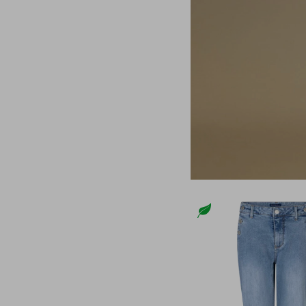
42/33
42/34
44
44/31
44/32
44/33
44/34
48
50
XXL/30
XS
XS/32
XS/34
S