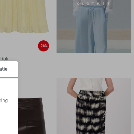
-26%
 Rok
99
atie
ring
d