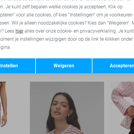
n. Je kunt zelf bepalen welke cookies je accepteert. Klik op
pteren" voor alle cookies, of kies "Instellingen" om je voorkeuren
ssen. Wil je alleen noodzakelijke cookies? Kies dan "Weigeren". 
n? Lees
hier
alles over onze cookie- en privacyverklaring. Je kun
oment je instellingen wijzigigen door op de link te klikken onder
gina.
-60%
Opslaan
Terug
Hypedrop Rok
Only Rok
Instellen
Weigeren
Acceptere
64,99
29,99