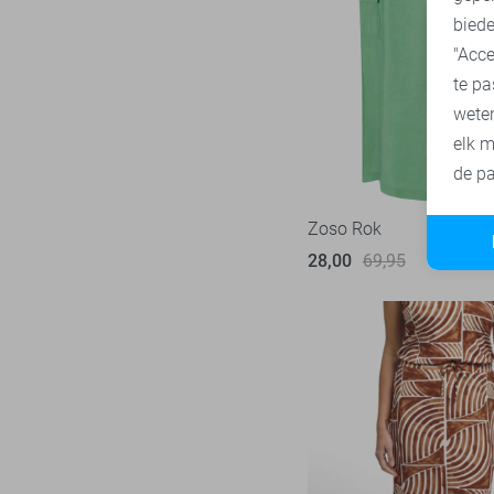
biede
"Acce
te pa
wete
elk m
de pa
Zoso Rok
28,00
69,95