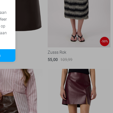
 aan
Meer
t op
 aan
-50%
Zusss Rok
n
55,00
109,99