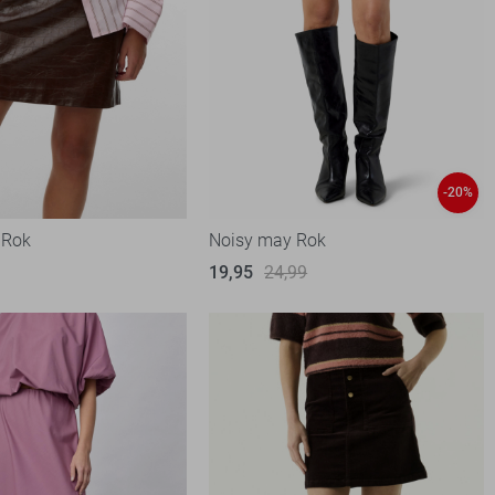
-20%
 Rok
Noisy may Rok
19,95
24,99