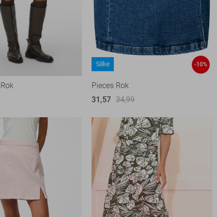
Silke
-10%
 Rok
Pieces Rok
31,57
34,99