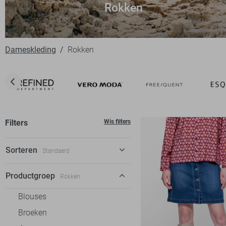
Rokken
Dameskleding
Rokken
Filters
Wis filters
Sorteren
Standaard
Standaard
Productgroep
Rokken
€ laag-hoog
Blouses
€ hoog-laag
Broeken