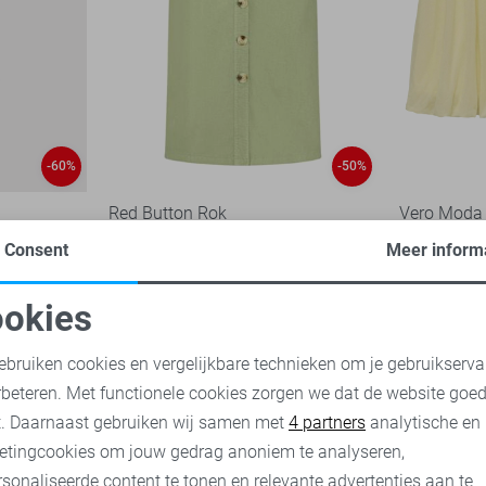
-60%
-50%
Red Button Rok
Vero Moda
35,00
69,99
22,05
29,
Consent
Meer inform
okies
oodzakelijke cookies
Personalisatie cookies
ebruiken cookies en vergelijkbare technieken om je gebruikserva
rbeteren. Met functionele cookies zorgen we dat de website goe
nalytische cookies
Marketing cookies
t. Daarnaast gebruiken wij samen met
4 partners
analytische en
etingcookies om jouw gedrag anoniem te analyseren,
sonaliseerde content te tonen en relevante advertenties aan te