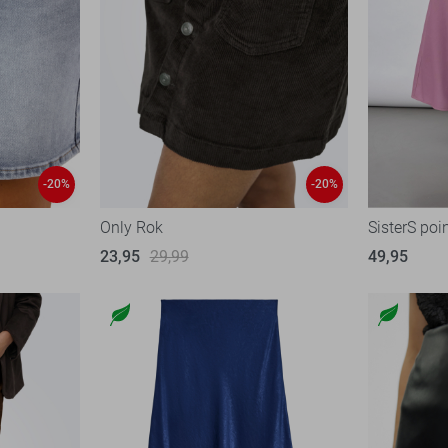
-20%
-20%
Only Rok
SisterS poi
23,95
29,99
49,95