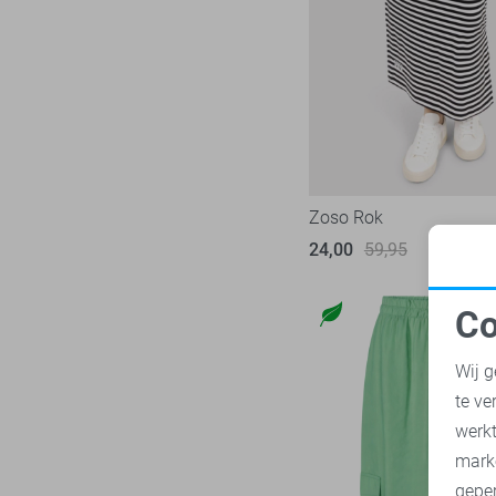
Vero Moda
17
Vila
15
Zoso
7
Zusss
1
Zoso Rok
24,00
59,95
Co
N
Wij g
te ve
A
werk
mark
geper