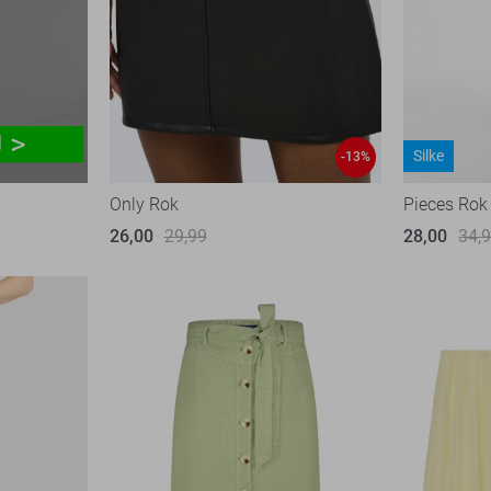
Silke
-13%
Only Rok
Pieces Rok
26,00
29,99
28,00
34,