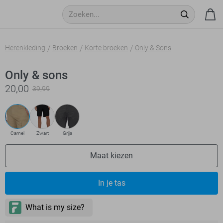
Herenkleding
Broeken
Korte broeken
Only & Sons
Only & sons
20,00
39,99
Camel
Zwart
Grijs
Maat kiezen
In je tas