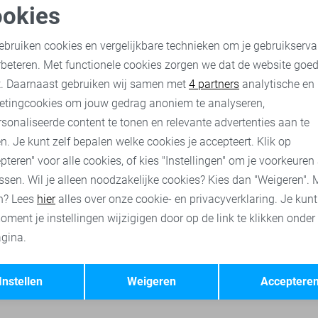
okies
-50%
oodzakelijke cookies
Personalisatie cookies
Only & Sons Korte broek
ebruiken cookies en vergelijkbare technieken om je gebruikserva
20,00
39,99
rbeteren. Met functionele cookies zorgen we dat de website goe
nalytische cookies
Marketing cookies
t. Daarnaast gebruiken wij samen met
4 partners
analytische en
etingcookies om jouw gedrag anoniem te analyseren,
s truien
Only & Sons sweaters
Only & Sons t-shirts
Only &
sonaliseerde content te tonen en relevante advertenties aan te
n. Je kunt zelf bepalen welke cookies je accepteert. Klik op
pteren" voor alle cookies, of kies "Instellingen" om je voorkeuren
ssen. Wil je alleen noodzakelijke cookies? Kies dan "Weigeren". 
n? Lees
hier
alles over onze cookie- en privacyverklaring. Je kun
oment je instellingen wijzigigen door op de link te klikken onder
gina.
Opslaan
Terug
Instellen
Weigeren
Acceptere