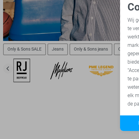
Co
N
Wij g
te ve
A
werk
mark
Only & Sons SALE
Jeans
Only & Sons jeans
Only & Son
geper
biede
"Acce
te pa
wete
elk m
de pa