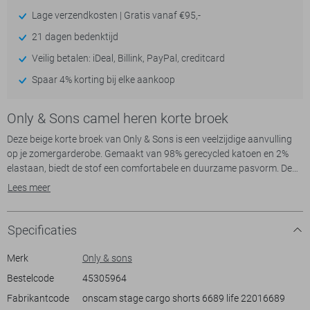
Lage verzendkosten | Gratis vanaf €95,-
21 dagen bedenktijd
Veilig betalen: iDeal, Billink, PayPal, creditcard
Spaar 4% korting bij elke aankoop
Only & Sons camel heren korte broek
Deze beige korte broek van Only & Sons is een veelzijdige aanvulling
op je zomergarderobe. Gemaakt van 98% gerecycled katoen en 2%
elastaan, biedt de stof een comfortabele en duurzame pasvorm. De
regular fit taille zorgt samen met de normale lengte voor een casual,
Lees meer
maar stijlvolle uitstraling. Dankzij de praktische steekzakken en
zijzakken heb je genoeg opbergruimte. Een knoop- en ritssluiting
maken het geheel af, wat zorgt voor extra functionaliteit.
Specificaties
Met zijn urban stijl is deze korte broek perfect voor een relaxte dag in
de stad of een casual uitje. Combineer hem met een eenvoudig T-shirt
Merk
Only & sons
en sneakers voor een moeiteloze, alledaagse look. De korte broek is
Bestelcode
45305964
ontworpen om gemakkelijk te matchen met verschillende stijlen en
Fabrikantcode
onscam stage cargo shorts 6689 life 22016689
past bij diverse gelegenheden, van een informele lunch tot een