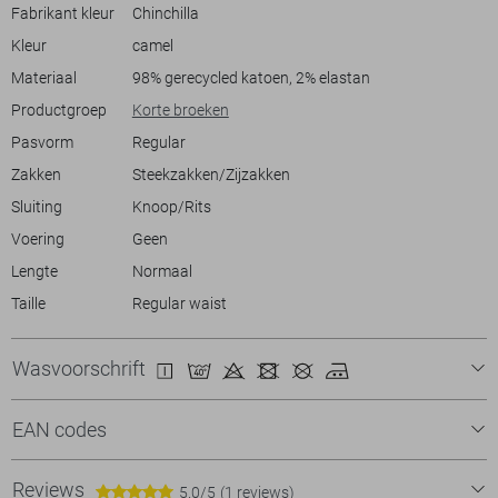
avondwandeling. Deze Only & Sons broek is ideaal voor iedereen die
Fabrikant kleur
Chinchilla
zowel comfort als mode hoog in het vaandel heeft.
Kleur
camel
Materiaal
98% gerecycled katoen, 2% elastan
Productgroep
Korte broeken
Pasvorm
Regular
Zakken
Steekzakken/Zijzakken
Sluiting
Knoop/Rits
Voering
Geen
Lengte
Normaal
Taille
Regular waist
Wasvoorschrift
EAN codes
Reviews
5.0/5
(1 reviews)