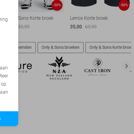
-50%
-50%
Only & Sons Korte broek
Lerros Korte broek
ring
20,00
39,99
35,00
69,99
d
 Sons overhemden
Only & Sons broeken
Only & Sons korte broe
 aan
Meer
t op
 aan
n