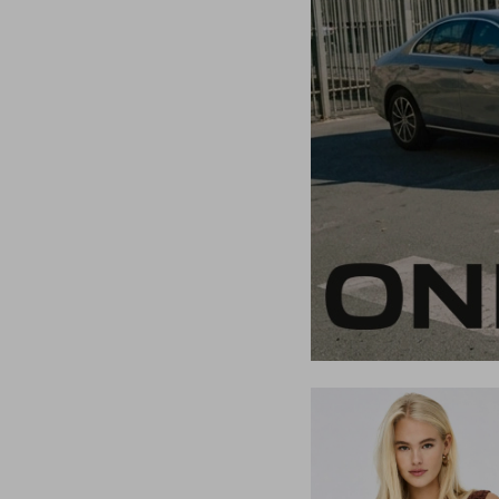
L
L/32
L/34
L/XL
XL
XL/32
XL/34
XL/XXL
XXL
XXL/32
XXL/34