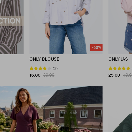
-60%
ONLY BLOUSE
ONLY JAS
3
16,00
39,99
25,00
49,