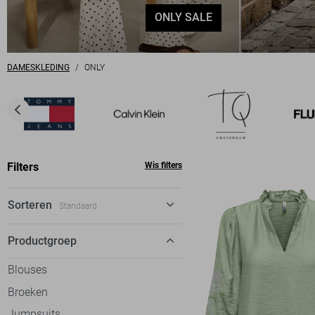
ONLY SALE
DAMESKLEDING
ONLY
Filters
Wis filters
Sorteren
Standaard
Standaard
Productgroep
€ laag-hoog
Blouses
€ hoog-laag
Broeken
Jumpsuits