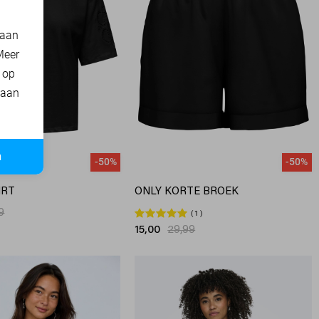
 aan
Meer
t op
 aan
n
-50%
-50%
IRT
ONLY KORTE BROEK
9
1
15,00
29,99