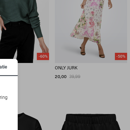
-60%
-50%
atie
ONLY JURK
20,00
39,99
3
9
ring
d