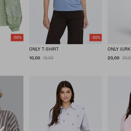
-50%
-50%
ONLY T-SHIRT
ONLY JURK
10,00
19,99
20,00
39,