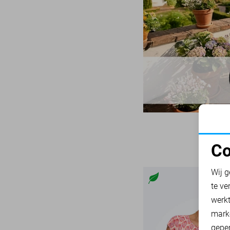
Wit
32/34
Mac
31
Zand
33/32
Malelions
18
Zwart
34
Minus
14
34/30
NED
119
34/32
Noisy may
86
34/34
Nukus
45
36
Object
181
36/30
Only
1007
36/32
Pieces
Co
281
36/34
N
Presly & Sun
15
38
Wij g
Red Button
170
te ve
38/30
Refined Department
A
46
werk
38/32
Rino & Pelle
46
mark
38/34
Sans
geper
7