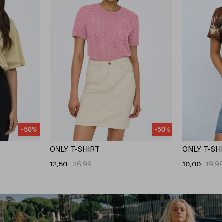
-50%
-50%
ONLY T-SHIRT
ONLY T-SH
13,50
26,99
10,00
19,9