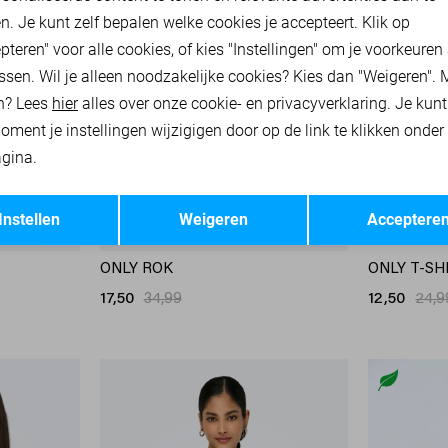
n. Je kunt zelf bepalen welke cookies je accepteert. Klik op
pteren" voor alle cookies, of kies "Instellingen" om je voorkeuren
ssen. Wil je alleen noodzakelijke cookies? Kies dan "Weigeren". 
n? Lees
hier
alles over onze cookie- en privacyverklaring. Je kun
oment je instellingen wijzigigen door op de link te klikken onder
gina.
Opslaan
Terug
Instellen
Weigeren
Acceptere
-50%
-50%
ONLY ROK
ONLY T-SH
17,50
34,99
12,50
24,9