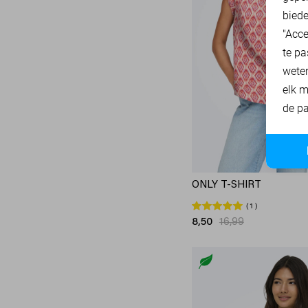
40
biede
SisterS point
272
40/30
"Acce
Studio Amaya
27
40/32
te pa
Superdry
3
wete
40/34
Tommy Jeans
78
elk m
42
Touch
23
de pa
42/30
TQ Amsterdam
43
42/32
Vero Moda
536
42/34
Vila
439
44
ONLY T-SHIRT
Ydence
68
80
1
Zoso
232
8,50
16,99
85
Zusss
49
90
95
XXL/30