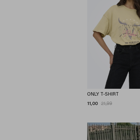
XXS/30
XXS/32
XS
XS/32
XS/34
XS/S
S
S/32
S/34
S/M
ONLY T-SHIRT
M
11,00
21,99
M/32
M/34
M/L