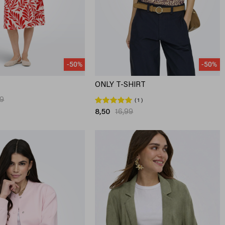
-50%
-50%
ONLY T-SHIRT
99
1
8,50
16,99