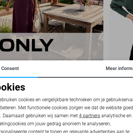
Consent
Meer inform
ONLY TRUI
okies
14,00
34,9
oodzakelijke cookies
Personalisatie cookies
ebruiken cookies en vergelijkbare technieken om je gebruikserva
rbeteren. Met functionele cookies zorgen we dat de website goe
nalytische cookies
Marketing cookies
t. Daarnaast gebruiken wij samen met
4 partners
analytische en
etingcookies om jouw gedrag anoniem te analyseren,
sonaliseerde content te tonen en relevante advertenties aan te