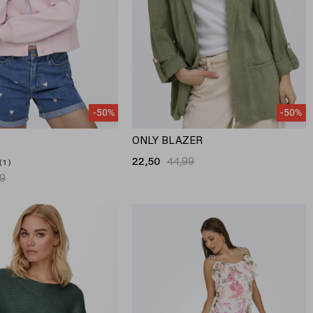
-50%
-50%
ONLY BLAZER
22,50
44,99
1
99