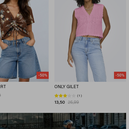
-50%
-50%
IRT
ONLY GILET
9
1
13,50
26,99