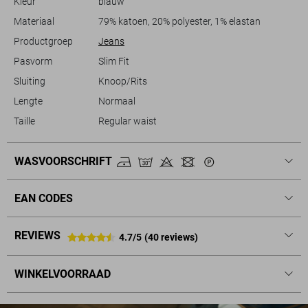
Kleur
blauw
outfit. Dankzij de duurzame materialen en de tijdloze stijl is deze jeans
een waardevolle aanvulling op je garderobe.
Materiaal
79% katoen, 20% polyester, 1% elastan
Productgroep
Jeans
Pasvorm
Slim Fit
Sluiting
Knoop/Rits
Lengte
Normaal
Taille
Regular waist
WASVOORSCHRIFT
EAN CODES
REVIEWS
4.7/5
(40 reviews)
WINKELVOORRAAD