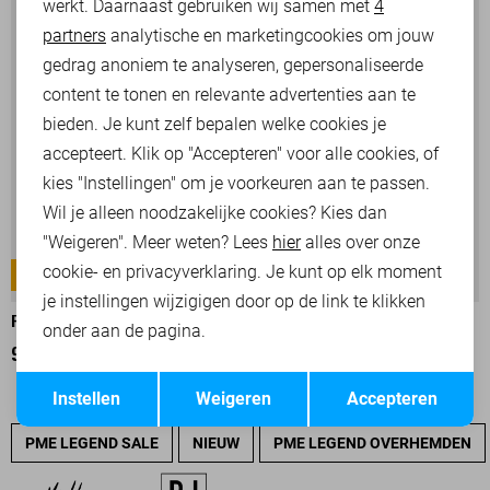
werkt. Daarnaast gebruiken wij samen met
4
Analytische cookies
partners
analytische en marketingcookies om jouw
Marketing cookies
gedrag anoniem te analyseren, gepersonaliseerde
content te tonen en relevante advertenties aan te
bieden. Je kunt zelf bepalen welke cookies je
accepteert. Klik op "Accepteren" voor alle cookies, of
kies "Instellingen" om je voorkeuren aan te passen.
Wil je alleen noodzakelijke cookies? Kies dan
"Weigeren". Meer weten? Lees
hier
alles over onze
cookie- en privacyverklaring. Je kunt op elk moment
TAILWHEEL
TAILWHEEL
-25%
je instellingen wijzigigen door op de link te klikken
PME LEGEND JEANS
PME LEGEND JEANS
onder aan de pagina.
90,00
119,99
119,99
Opslaan
Terug
Instellen
Weigeren
Accepteren
PME LEGEND SALE
NIEUW
PME LEGEND OVERHEMDEN