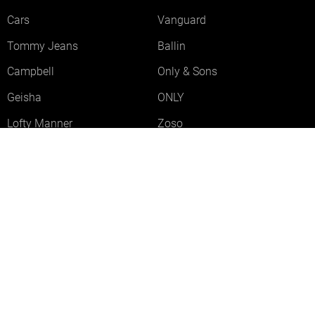
Cars
Vanguard
Tommy Jeans
Ballin
Campbell
Only & Sons
Geisha
ONLY
Lofty Manner
Zoso
Ydence
Vero Moda
Refined Department
Garcia
Sisters Point
Red Button
JDY
Fluresk
Harper & Yve
Object
Meld je aan voor onze nieuwsbrief