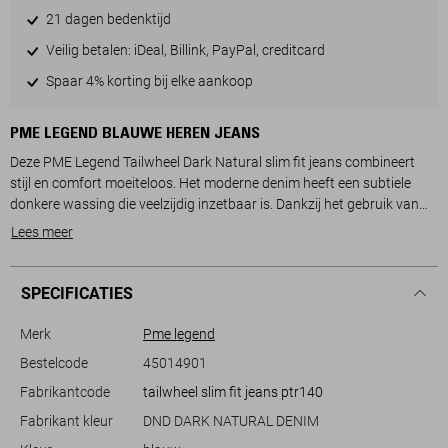
21 dagen bedenktijd
Veilig betalen: iDeal, Billink, PayPal, creditcard
Spaar 4% korting bij elke aankoop
PME LEGEND BLAUWE HEREN JEANS
Deze PME Legend Tailwheel Dark Natural slim fit jeans combineert
stijl en comfort moeiteloos. Het moderne denim heeft een subtiele
donkere wassing die veelzijdig inzetbaar is. Dankzij het gebruik van
79% katoen, 20% polyester en 1% elastaan, voelt de stof zacht aan
Lees meer
terwijl je er toch de vrijheid hebt om je gemakkelijk te bewegen. De
regular waist taille en de normale lengte maken deze jeans ideaal voor
dagelijks gebruik, of je nu naar kantoor gaat of een casual dag hebt
SPECIFICATIES
gepland.
Merk
Pme legend
Met een klassieke knoop- en ritssluiting biedt deze jeans je de perfecte
Bestelcode
45014901
pasvorm zonder in te boeten op comfort. De slanke snit zorgt voor
Fabrikantcode
tailwheel slim fit jeans ptr140
een gestroomlijnde look die eenvoudig te combineren is met
verschillende stijlen en outfits. Draag hem met een net overhemd voor
Fabrikant kleur
DND DARK NATURAL DENIM
een stijlvolle uitstraling, of kies voor een casual T-shirt voor een relaxte