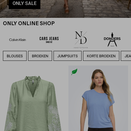
ONLY SALE
ONLY ONLINE SHOP
BLOUSES
BROEKEN
JUMPSUITS
KORTE BROEKEN
JE