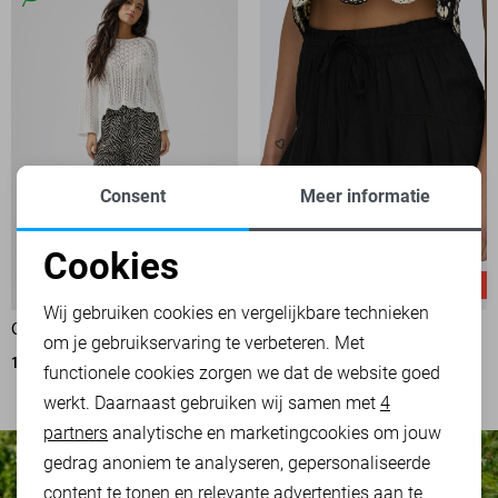
Consent
Meer informatie
Cookies
Noodzakelijke cookies
-50%
-50%
Wij gebruiken cookies en vergelijkbare technieken
ONLY BROEK
ONLY KORTE BROEK
om je gebruikservaring te verbeteren. Met
Personalisatie cookies
17,50
34,99
3
functionele cookies zorgen we dat de website goed
10,00
19,99
werkt. Daarnaast gebruiken wij samen met
4
Analytische cookies
partners
analytische en marketingcookies om jouw
Marketing cookies
gedrag anoniem te analyseren, gepersonaliseerde
content te tonen en relevante advertenties aan te