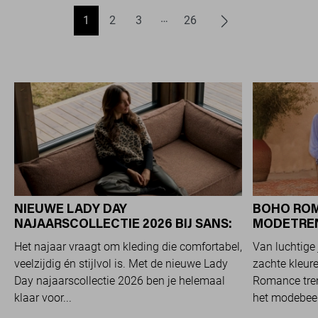
1
2
3
26
NIEUWE LADY DAY
BOHO ROM
NAJAARSCOLLECTIE 2026 BIJ SANS:
MODETREND
STIJL EN COMFORT IN
OVERAL Z
Het najaar vraagt om kleding die comfortabel,
Van luchtige 
TRAVELKWALITEIT
veelzijdig én stijlvol is. Met de nieuwe Lady
zachte kleure
Day najaarscollectie 2026 ben je helemaal
Romance tren
klaar voor...
het modebeel