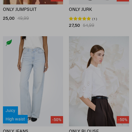
ONLY JUMPSUIT
ONLY JURK
25,00
49,99
1
27,50
54,99
Juicy
High waist
-50%
-50%
ONLY JEANS
ONLY BLOUSE