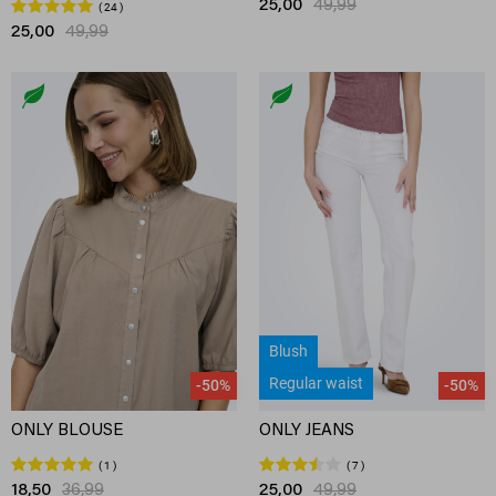
25,00
49,99
24
25,00
49,99
Blush
Regular waist
-50%
-50%
ONLY BLOUSE
ONLY JEANS
1
7
18,50
36,99
25,00
49,99