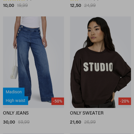
10,00
19,99
12,50
24,99
Madison
High waist
-50%
-20%
ONLY JEANS
ONLY SWEATER
30,00
59,99
21,60
26,99