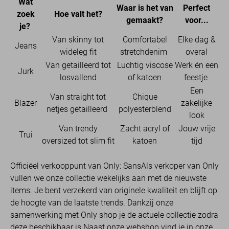
Wat
Waar is het van
Perfect
zoek
Hoe valt het?
gemaakt?
voor...
je?
Van skinny tot
Comfortabel
Elke dag &
Jeans
wideleg fit
stretchdenim
overal
Van getailleerd tot
Luchtig viscose
Werk én een
Jurk
losvallend
of katoen
feestje
Een
Van straight tot
Chique
Blazer
zakelijke
netjes getailleerd
polyesterblend
look
Van trendy
Zacht acryl of
Jouw vrije
Trui
oversized tot slim fit
katoen
tijd
Officiëel verkooppunt van Only: SansAls verkoper van Only
vullen we onze collectie wekelijks aan met de nieuwste
items. Je bent verzekerd van originele kwaliteit en blijft op
de hoogte van de laatste trends. Dankzij onze
samenwerking met Only shop je de actuele collectie zodra
deze beschikbaar is.Naast onze webshop vind je in onze