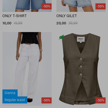
-50%
-50%
ONLY T-SHIRT
ONLY GILET
10,00
19,99
20,00
39,99
Gianna
Regular waist
-50%
-50%