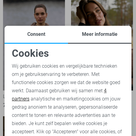
Consent
Meer informatie
Cookies
Noodzakelijke cookies
Wij gebruiken cookies en vergelijkbare technieken
om je gebruikservaring te verbeteren. Met
Personalisatie cookies
functionele cookies zorgen we dat de website goed
werkt. Daarnaast gebruiken wij samen met
4
Analytische cookies
Lady Day Vest
Lady Day Trui
partners
analytische en marketingcookies om jouw
79,95
79,95
Marketing cookies
gedrag anoniem te analyseren, gepersonaliseerde
content te tonen en relevante advertenties aan te
bieden. Je kunt zelf bepalen welke cookies je
accepteert. Klik op "Accepteren" voor alle cookies, of