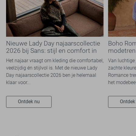
Nieuwe Lady Day najaarscollectie
Boho Rom
2026 bij Sans: stijl en comfort in
modetrend
travelkwaliteit
overal zie
Het najaar vraagt om kleding die comfortabel,
Van luchtige 
veelzijdig én stijlvol is. Met de nieuwe Lady
zachte kleure
Day najaarscollectie 2026 ben je helemaal
Romance tren
klaar voor...
het modebeel
Ontdek nu
Ontdek