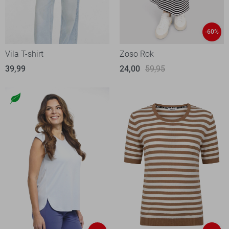
-60%
Vila T-shirt
Zoso Rok
39,99
24,00
59,95