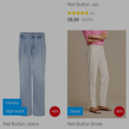
Red Button Jas
2
28,00
69,99
Chrissy
High waist
Diana
-60%
-50%
Red Button Jeans
Red Button Broek