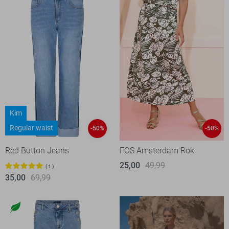
Kim
Regular waist
-50%
-50%
Red Button Jeans
FOS Amsterdam Rok
25,00
49,99
1
35,00
69,99