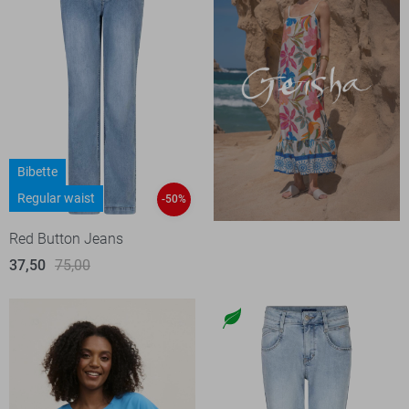
Bibette
Regular waist
-50%
Red Button Jeans
37,50
75,00