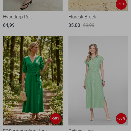
-50%
Hypedrop Rok
Fluresk Broek
64,99
35,00
69,99
-50%
-50%