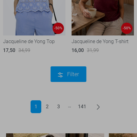
-50%
-50%
Jacqueline de Yong Top
Jacqueline de Yong T-shirt
17,50
34,99
16,00
31,99
Filter
1
2
3
141