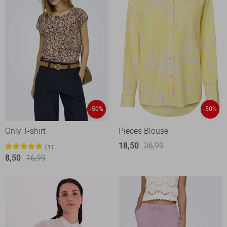
-50%
-50%
Only T-shirt
Pieces Blouse
18,50
36,99
1
8,50
16,99