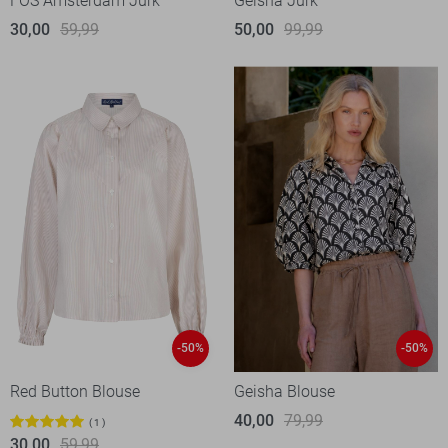
FOS Amsterdam Jurk
Geisha Jurk
30,00
59,99
50,00
99,99
-50%
-50%
Red Button Blouse
Geisha Blouse
40,00
79,99
1
30,00
59,99