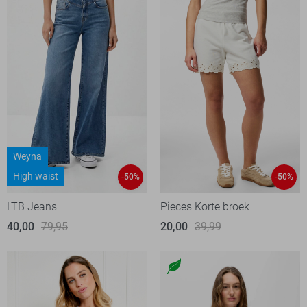
Weyna
High waist
-50%
-50%
LTB Jeans
Pieces Korte broek
40,00
79,95
20,00
39,99