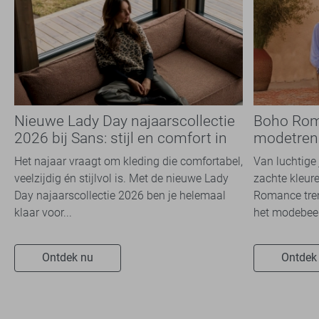
Nieuwe Lady Day najaarscollectie
Boho Rom
2026 bij Sans: stijl en comfort in
modetrend
travelkwaliteit
overal zie
Het najaar vraagt om kleding die comfortabel,
Van luchtige 
veelzijdig én stijlvol is. Met de nieuwe Lady
zachte kleure
Day najaarscollectie 2026 ben je helemaal
Romance tren
klaar voor...
het modebeel
Ontdek nu
Ontdek