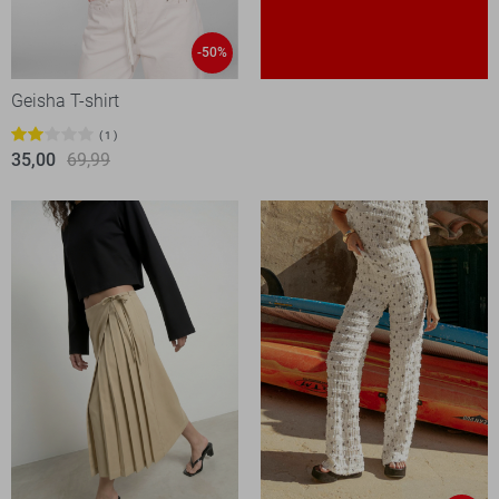
-50%
Geisha T-shirt
1
35,00
69,99