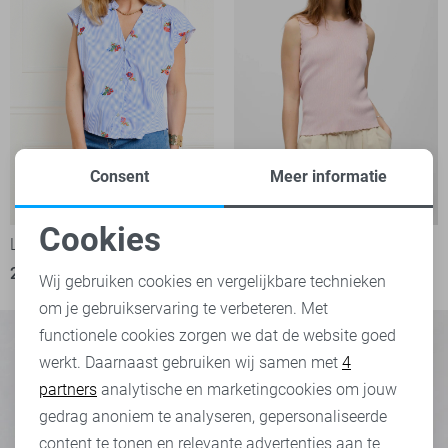
Consent
Meer informatie
-50%
-50%
Cookies
LolaLiza Blouse
Object Top
Noodzakelijke cookies
25,00
49,99
15,00
29,99
Wij gebruiken cookies en vergelijkbare technieken
om je gebruikservaring te verbeteren. Met
Personalisatie cookies
functionele cookies zorgen we dat de website goed
werkt. Daarnaast gebruiken wij samen met
4
Analytische cookies
partners
analytische en marketingcookies om jouw
Marketing cookies
gedrag anoniem te analyseren, gepersonaliseerde
content te tonen en relevante advertenties aan te