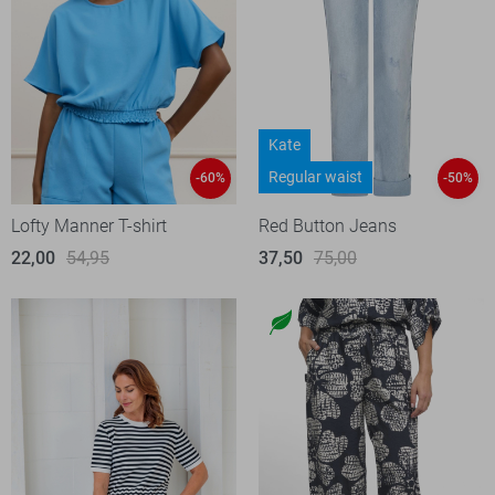
Kate
Regular waist
-60%
-50%
Lofty Manner T-shirt
Red Button Jeans
22,00
54,95
37,50
75,00