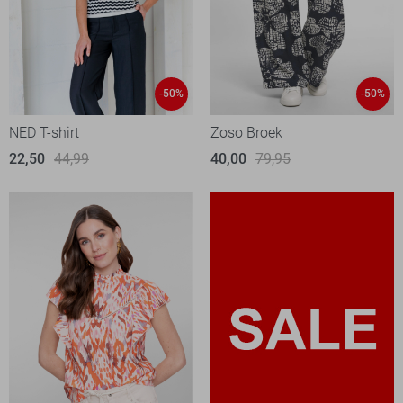
-50%
-50%
NED T-shirt
Zoso Broek
22,50
44,99
40,00
79,95