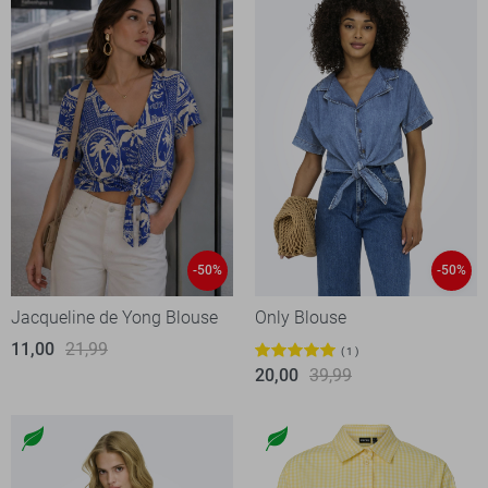
-50%
-50%
Jacqueline de Yong Blouse
Only Blouse
11,00
21,99
1
20,00
39,99