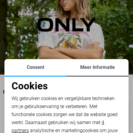
Consent
Meer informatie
Cookies
Noodzakelijke cookies
OOK HET BEKIJKEN WAARD
Wij gebruiken cookies en vergelijkbare technieken
om je gebruikservaring te verbeteren. Met
Personalisatie cookies
functionele cookies zorgen we dat de website goed
werkt. Daarnaast gebruiken wij samen met
4
Analytische cookies
partners
analytische en marketingcookies om jouw