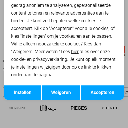
Marketing cookies
gedrag anoniem te analyseren, gepersonaliseerde
content te tonen en relevante advertenties aan te
bieden. Je kunt zelf bepalen welke cookies je
accepteert. Klik op "Accepteren" voor alle cookies, of
kies "Instellingen" om je voorkeuren aan te passen.
Wil je alleen noodzakelijke cookies? Kies dan
-50%
-20%
"Weigeren". Meer weten? Lees
hier
alles over onze
cookie- en privacyverklaring. Je kunt op elk moment
ONLY KORTE BROEK
ONLY KORTE BROEK
je instellingen wijzigigen door op de link te klikken
17,50
34,99
32,00
39,99
onder aan de pagina.
Opslaan
Terug
Instellen
Weigeren
Accepteren
ONLY SALE
ONLY BASICS
NIEUW
ONLY T-SHIRTS
ONLY