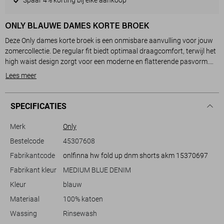
ONLY BLAUWE DAMES KORTE BROEK
Deze Only dames korte broek is een onmisbare aanvulling voor jouw
zomercollectie. De regular fit biedt optimaal draagcomfort, terwijl het
high waist design zorgt voor een moderne en flatterende pasvorm.
Het 5-pocket ontwerp voegt praktische details toe en maakt het
Lees meer
gemakkelijk om je essentials bij de hand te houden. Uitgevoerd in een
stijlvolle medium blue denim kleur, biedt deze short zowel
veelzijdigheid als stijl.
SPECIFICATIES
Gemaakt van 100% katoen, voelt de stof zacht aan op de huid en is
Merk
Only
het ideaal voor warme dagen. De knoop- en ritssluiting dragen bij aan
Bestelcode
45307608
de klassieke uitstraling van deze denim short, terwijl de normaal
Fabrikantcode
onlfinna hw fold up dnm shorts akm 15370697
vallende lengte ervoor zorgt dat hij perfect past bij zowel casual als
meer trendy looks. Combineer de shorts met een luchtige blouse voor
Fabrikant kleur
MEDIUM BLUE DENIM
een zomerse dag of met een basic t-shirt voor een relaxte uitstraling.
Kleur
blauw
Perfect voor een dagje in het park of een informele bijeenkomst, is
deze short een betrouwbare en stijlvolle keuze.
Materiaal
100% katoen
Wassing
Rinsewash