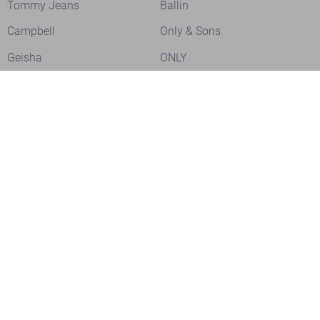
Tommy Jeans
Ballin
Campbell
Only & Sons
Geisha
ONLY
Lofty Manner
Zoso
Ydence
Vero Moda
Refined Department
Garcia
Sisters Point
Red Button
JDY
Fluresk
Harper & Yve
Object
Meld je aan voor onze nieuwsbrief
Meld je aan voor onze nieuwsbrief en profiteer als eerste van
acties!