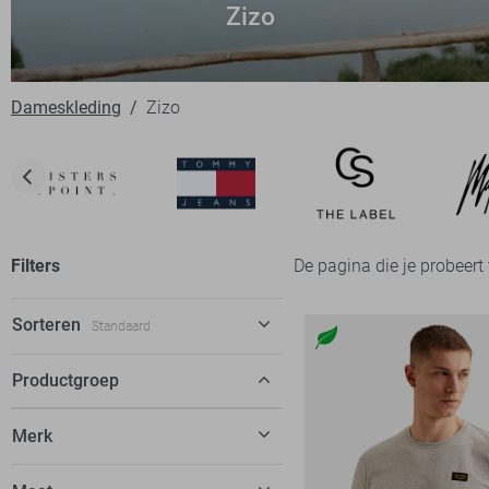
Zizo
Dameskleding
Zizo
Filters
De pagina die je probeert
Sorteren
Standaard
Standaard
Productgroep
€ laag-hoog
Merk
€ hoog-laag
C&S The Label
58