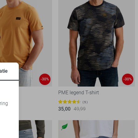
atie
lassic
-30%
-30%
 T-shirt
PME legend T-shirt
2
5
ring
99
35,00
49,99
d