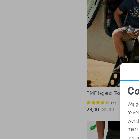
Pieces
283
Presly & Sun
15
Red Button
170
Refined Department
46
Rino & Pelle
46
Sans
7
SisterS point
271
Studio Amaya
27
Superdry
3
Co
PME legend T-shirt
Tommy Jeans
77
N
Touch
5
Wij g
22
28,00
39,99
te ve
TQ Amsterdam
43
A
werk
Vero Moda
543
mark
Vila
435
geper