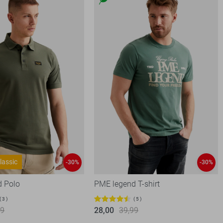
lassic
-30%
-30%
d Polo
PME legend T-shirt
3
5
99
28,00
39,99