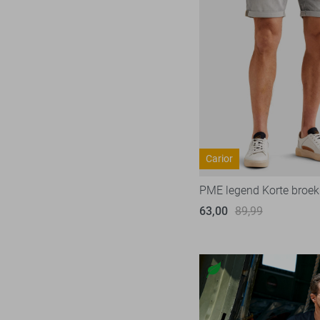
Jacqueline de Yong
604
Kaffe
26
Lady Day
29
Lofty Manner
96
LolaLiza
116
LTB
22
Mac
31
Carior
Malelions
17
PME legend Korte broek
Minus
14
63,00
89,99
NED
117
Noisy may
85
Nukus
45
Object
181
Only
1025