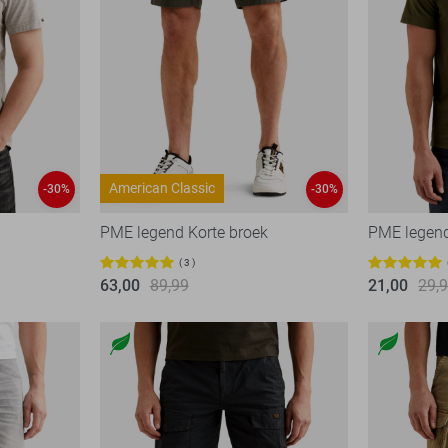
American Classic
-30%
-30%
PME legend Korte broek
PME legend
3
63,00
89,99
21,00
29,