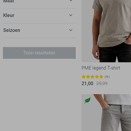
Maat
Calvin Klein
30
Kleur
Cars
20
dfns
2
Seizoen
Donders
8
EsQualo
51
Toon resultaten
Falke
2
Fluresk
76
PME legend T-shirt
FOS Amsterdam
59
5
Freequent
21,00
29,99
103
Garcia
151
Geisha
213
Harper & Yve
72
Hypedrop
16
Ichi
19