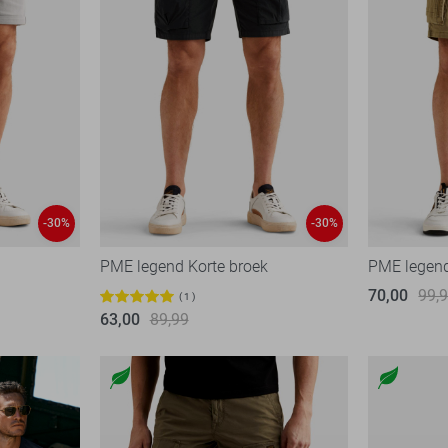
-30%
-30%
PME legend Korte broek
PME legend
70,00
99,
1
63,00
89,99