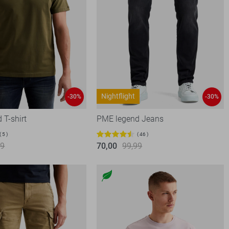
Nightflight
-30%
-30%
 T-shirt
PME legend Jeans
5
46
99
70,00
99,99