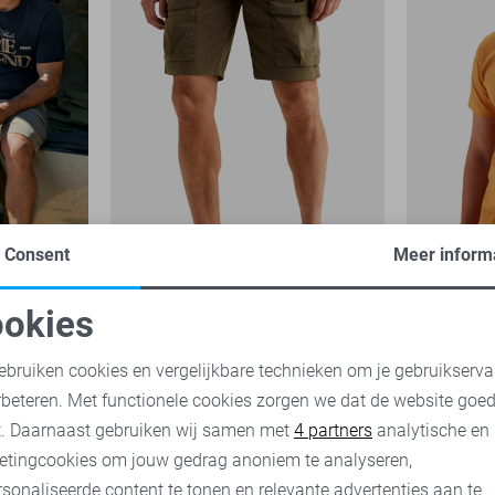
Consent
Meer inform
American C
-30%
-30%
okies
PME legend Korte broek
PME legend
oodzakelijke cookies
Personalisatie cookies
1
ebruiken cookies en vergelijkbare technieken om je gebruikserva
63,00
89,99
21,00
29,
rbeteren. Met functionele cookies zorgen we dat de website goe
nalytische cookies
Marketing cookies
t. Daarnaast gebruiken wij samen met
4 partners
analytische en
etingcookies om jouw gedrag anoniem te analyseren,
sonaliseerde content te tonen en relevante advertenties aan te