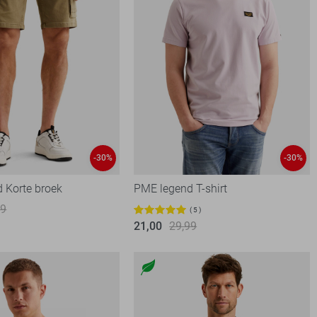
-30%
-30%
 Korte broek
PME legend T-shirt
99
5
21,00
29,99