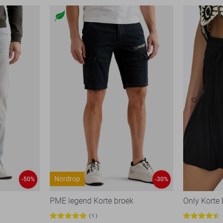
Nordrop
-50%
-30%
PME legend Korte broek
Only Korte
1