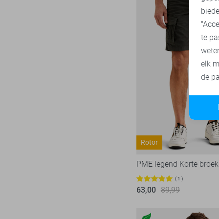
Ydence
68
biede
Zoso
231
"Acce
Zusss
te pa
49
wete
elk m
de pa
Rotor
PME legend Korte broek
1
63,00
89,99