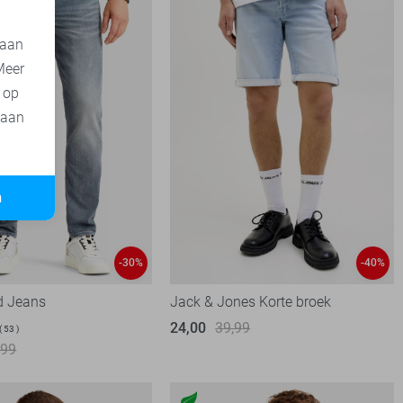
 aan
Meer
t op
 aan
n
-30%
-40%
d Jeans
Jack & Jones Korte broek
24,00
39,99
53
,99