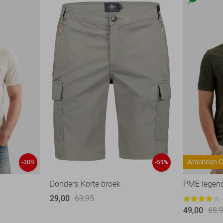
American C
-30%
-59%
Donders Korte broek
PME legen
29,00
69,95
49,00
69,