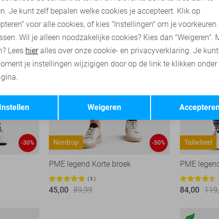
n. Je kunt zelf bepalen welke cookies je accepteert. Klik op
pteren" voor alle cookies, of kies "Instellingen" om je voorkeuren
ssen. Wil je alleen noodzakelijke cookies? Kies dan "Weigeren". 
n? Lees
hier
alles over onze cookie- en privacyverklaring. Je kun
oment je instellingen wijzigigen door op de link te klikken onder
gina.
Opslaan
Terug
Instellen
Weigeren
Acceptere
Nordrop
Tailwheel
-30%
-50%
PME legend Korte broek
PME legen
3
45,00
89,99
84,00
119