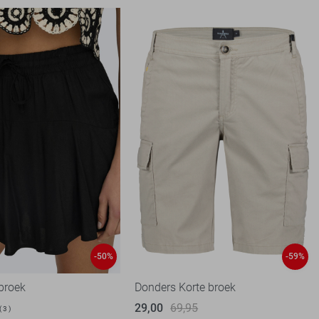
-50%
-59%
 broek
Donders Korte broek
29,00
69,95
3