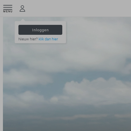
MENU
Inloggen
Nieuw hier?
klik dan hier