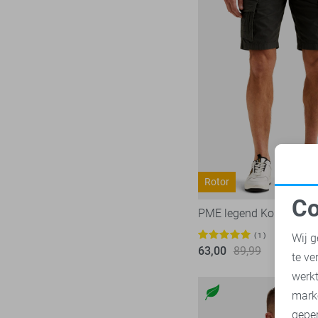
Pieces
281
Presly & Sun
15
Red Button
170
Refined Department
46
Rino & Pelle
46
Sans
7
SisterS point
272
Studio Amaya
27
Rotor
Superdry
3
Co
PME legend Korte broek
Tommy Jeans
78
N
Touch
1
Wij g
23
63,00
89,99
te ve
TQ Amsterdam
43
A
werk
Vero Moda
536
mark
Vila
439
geper