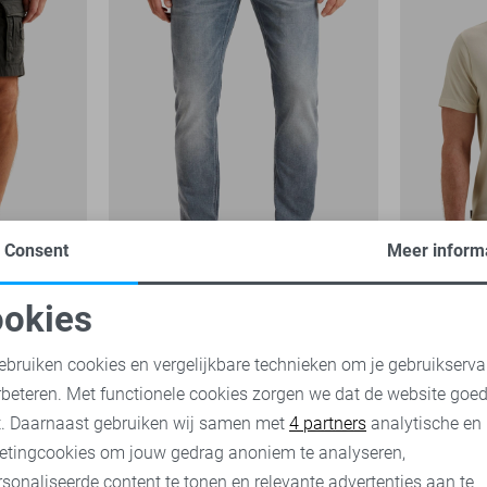
Consent
Meer inform
Tailwheel
-30%
-30%
okies
PME legend Jeans
PME legend
oodzakelijke cookies
Personalisatie cookies
53
ebruiken cookies en vergelijkbare technieken om je gebruikserva
84,00
119,99
28,00
39,
rbeteren. Met functionele cookies zorgen we dat de website goe
nalytische cookies
Marketing cookies
t. Daarnaast gebruiken wij samen met
4 partners
analytische en
etingcookies om jouw gedrag anoniem te analyseren,
sonaliseerde content te tonen en relevante advertenties aan te