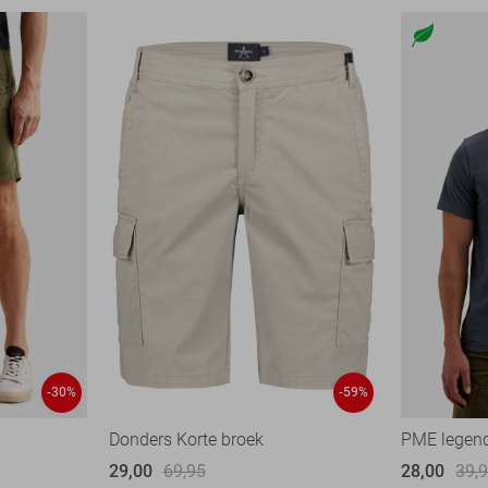
-30%
-59%
Donders Korte broek
PME legend
29,00
69,95
28,00
39,