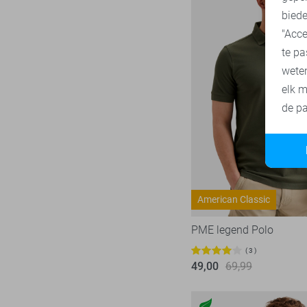
Ydence
69
biede
Zoso
232
"Acce
Zusss
te pa
49
wete
elk m
de pa
American Classic
PME legend Polo
3
49,00
69,99