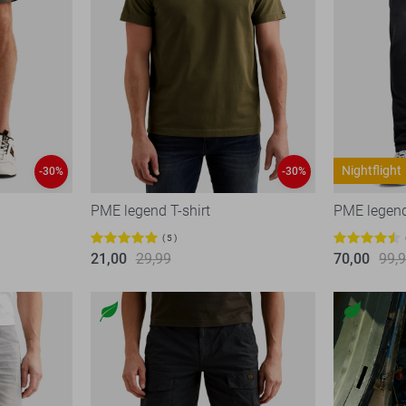
Nightflight
-30%
-30%
PME legend T-shirt
PME legen
5
21,00
29,99
70,00
99,