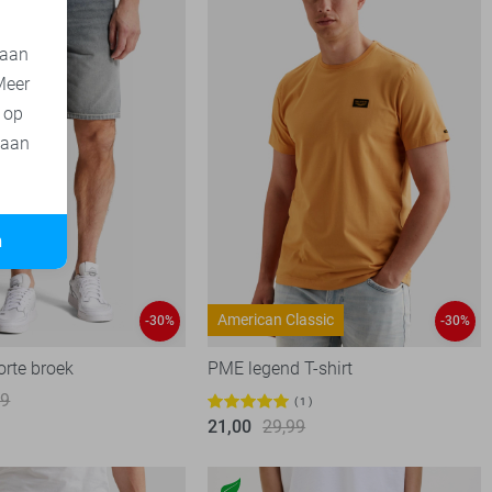
 aan
Meer
t op
 aan
n
American Classic
-30%
-30%
orte broek
PME legend T-shirt
99
1
21,00
29,99