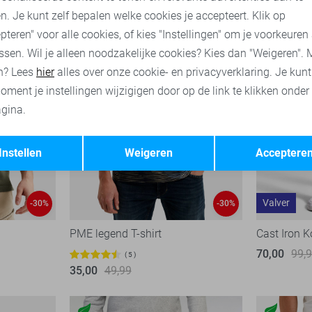
n. Je kunt zelf bepalen welke cookies je accepteert. Klik op
pteren" voor alle cookies, of kies "Instellingen" om je voorkeuren
ssen. Wil je alleen noodzakelijke cookies? Kies dan "Weigeren". 
n? Lees
hier
alles over onze cookie- en privacyverklaring. Je kun
oment je instellingen wijzigigen door op de link te klikken onder
gina.
Opslaan
Terug
Instellen
Weigeren
Acceptere
Valver
-30%
-30%
PME legend T-shirt
Cast Iron K
70,00
99,
5
35,00
49,99