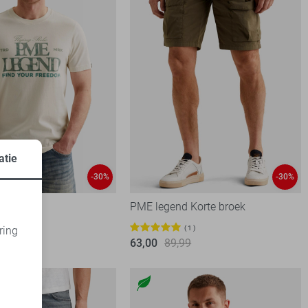
atie
-30%
-30%
 T-shirt
PME legend Korte broek
5
1
ring
99
63,00
89,99
d