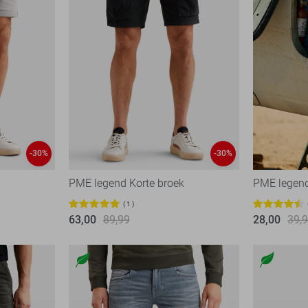
-30%
-30%
PME legend Korte broek
PME legend
1
63,00
89,99
28,00
39,