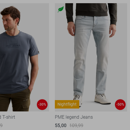
Nightflight
-30%
-50%
 T-shirt
PME legend Jeans
99
55,00
109,99