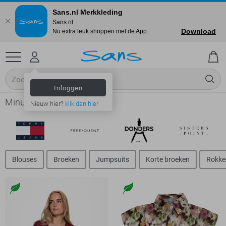
Sans.nl Merkkleding
Sans.nl
Download
Nu extra leuk shoppen met de App.
Inloggen
Minus - Dames
Nieuw hier?
klik dan hier
Blouses
Broeken
Jumpsuits
Korte broeken
Rokke