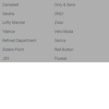
Campbell
Only & Sons
Geisha
ONLY
Lofty Manner
Zoso
Ydence
Vero Moda
Refined Department
Garcia
Sisters Point
Red Button
JDY
Fluresk
Harper & Yve
Object
Meld je aan voor onze nieuwsbrief
Meld je aan voor onze nieuwsbrief en profiteer als eerste van
acties!