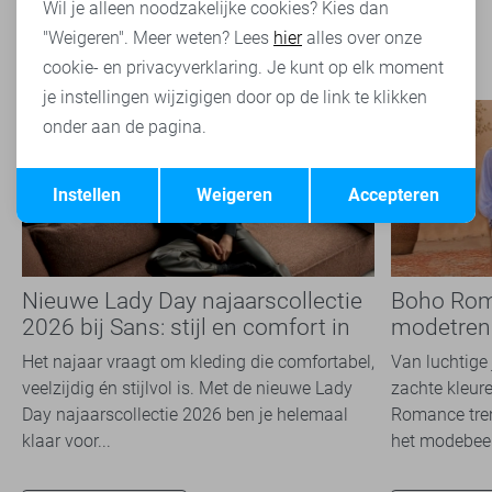
Wil je alleen noodzakelijke cookies? Kies dan
"Weigeren". Meer weten? Lees
hier
alles over onze
cookie- en privacyverklaring. Je kunt op elk moment
je instellingen wijzigigen door op de link te klikken
onder aan de pagina.
Opslaan
Terug
Instellen
Weigeren
Accepteren
Nieuwe Lady Day najaarscollectie
Boho Rom
2026 bij Sans: stijl en comfort in
modetrend
travelkwaliteit
overal zie
Het najaar vraagt om kleding die comfortabel,
Van luchtige 
veelzijdig én stijlvol is. Met de nieuwe Lady
zachte kleure
Day najaarscollectie 2026 ben je helemaal
Romance tren
klaar voor...
het modebeel