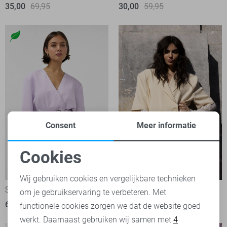
35,00
69,95
30,00
59,95
Consent
Meer informatie
Cookies
Noodzakelijke cookies
-50%
-50%
Wij gebruiken cookies en vergelijkbare technieken
Studio Amaya Jurk
Studio Amaya Blazer
om je gebruikservaring te verbeteren. Met
Personalisatie cookies
60,00
119,95
54,95
109,95
functionele cookies zorgen we dat de website goed
werkt. Daarnaast gebruiken wij samen met
4
Analytische cookies