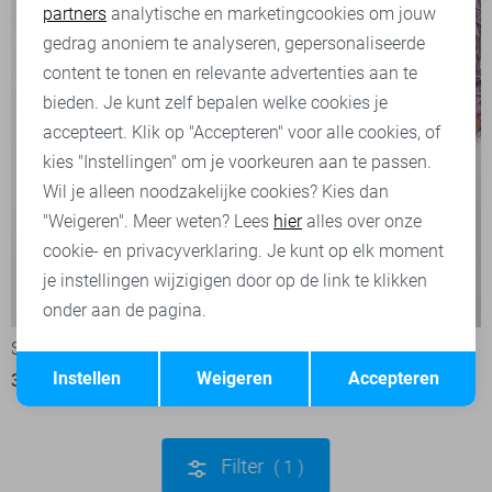
partners
analytische en marketingcookies om jouw
Marketing cookies
gedrag anoniem te analyseren, gepersonaliseerde
content te tonen en relevante advertenties aan te
bieden. Je kunt zelf bepalen welke cookies je
accepteert. Klik op "Accepteren" voor alle cookies, of
kies "Instellingen" om je voorkeuren aan te passen.
Wil je alleen noodzakelijke cookies? Kies dan
"Weigeren". Meer weten? Lees
hier
alles over onze
cookie- en privacyverklaring. Je kunt op elk moment
je instellingen wijzigigen door op de link te klikken
-50%
-50%
onder aan de pagina.
Studio Amaya T-shirt
Studio Amaya Rok
Opslaan
Terug
Instellen
Weigeren
Accepteren
30,00
59,95
40,00
79,95
Filter
1