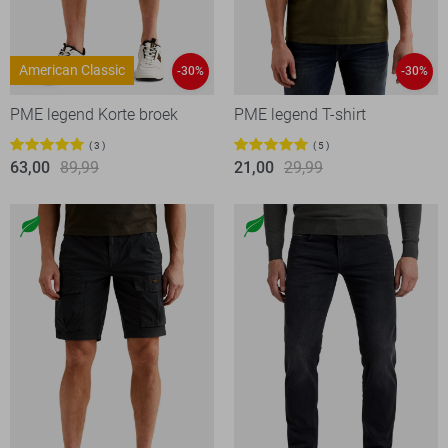
American Classic
-30%
-30%
PME legend Korte broek
PME legend T-shirt
3
5
63,00
89,99
21,00
29,99