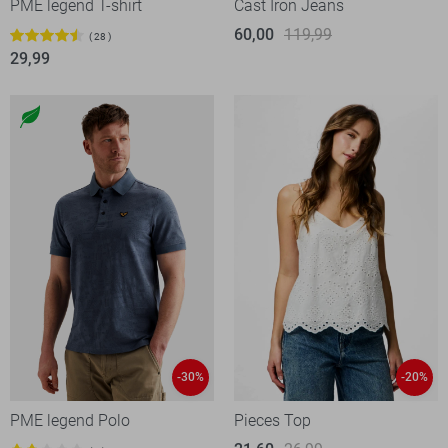
PME legend T-shirt
Cast Iron Jeans
60,00
119,99
28
29,99
-30%
-20%
PME legend Polo
Pieces Top