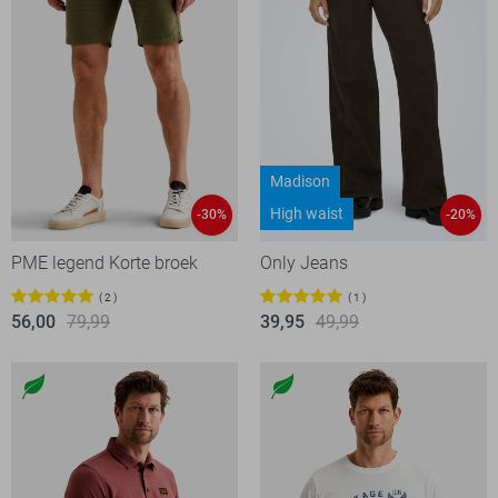
Madison
High waist
-30%
-20%
PME legend Korte broek
Only Jeans
2
1
56,00
79,99
39,95
49,99