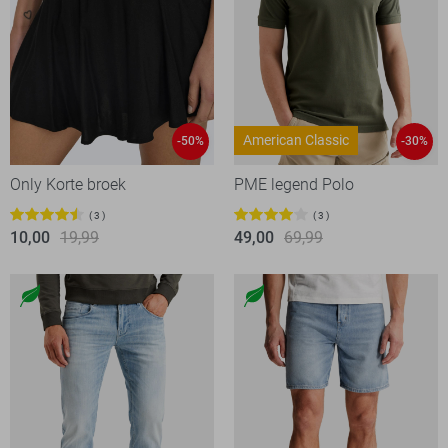
American Classic
-50%
-30%
Only Korte broek
PME legend Polo
3
3
10,00
19,99
49,00
69,99