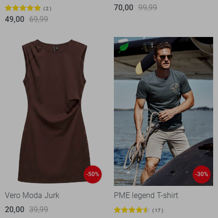
70,00
99,99
2
49,00
69,99
-50%
-30%
Vero Moda Jurk
PME legend T-shirt
20,00
39,99
17