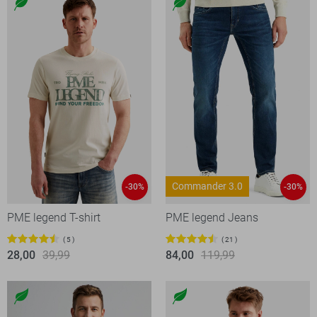
Commander 3.0
-30%
-30%
PME legend T-shirt
PME legend Jeans
5
21
28,00
39,99
84,00
119,99