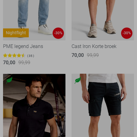
Nightflight
-30%
-30%
PME legend Jeans
Cast Iron Korte broek
70,00
99,99
35
70,00
99,99