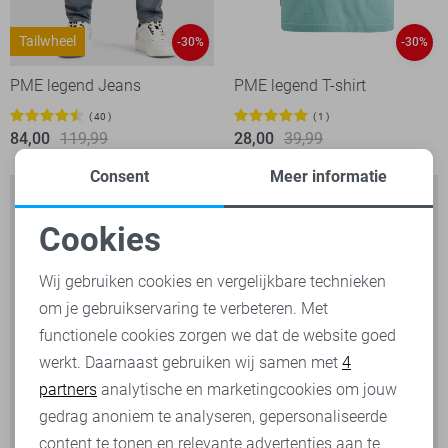
Tailwheel
-30%
-30%
PME legend Jeans
PME legend T-shirt
40
1
84,00
119,99
28,00
39,99
Consent
Meer informatie
Cookies
Noodzakelijke cookies
Wij gebruiken cookies en vergelijkbare technieken
om je gebruikservaring te verbeteren. Met
Personalisatie cookies
functionele cookies zorgen we dat de website goed
werkt. Daarnaast gebruiken wij samen met
4
Analytische cookies
partners
analytische en marketingcookies om jouw
Marketing cookies
gedrag anoniem te analyseren, gepersonaliseerde
content te tonen en relevante advertenties aan te