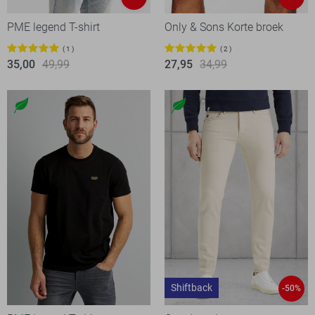
PME legend T-shirt
Only & Sons Korte broek
1
2
35,00
49,99
27,95
34,99
Shiftback
-50%