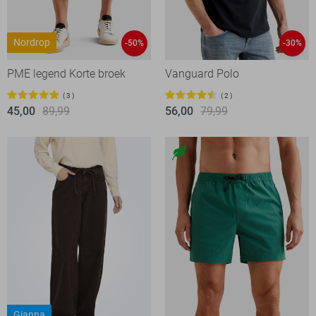
Nordrop
-50%
-30%
PME legend Korte broek
Vanguard Polo
3
2
45,00
89,99
56,00
79,99
Gianna