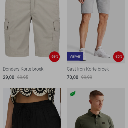
Valver
-59%
-30%
Donders Korte broek
Cast Iron Korte broek
29,00
69,95
70,00
99,99