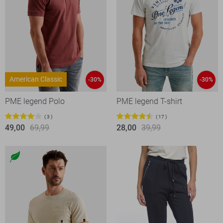
American Classic
-30%
-30%
PME legend Polo
PME legend T-shirt
3
17
49,00
69,99
28,00
39,99