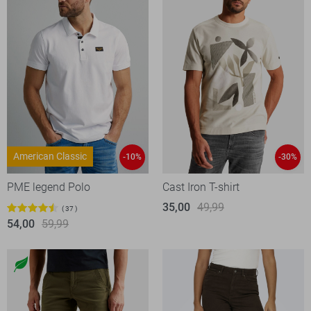
American Classic
-10%
-30%
PME legend Polo
Cast Iron T-shirt
35,00
49,99
37
54,00
59,99