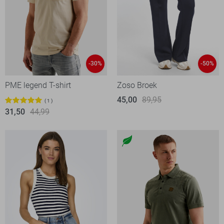
-30%
-50%
PME legend T-shirt
Zoso Broek
45,00
89,95
1
31,50
44,99