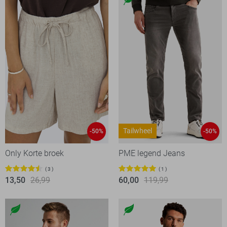
Tailwheel
-50%
-50%
Only Korte broek
PME legend Jeans
3
1
13,50
26,99
60,00
119,99