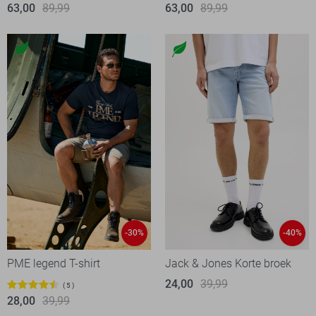
63,00
89,99
63,00
89,99
-30%
-40%
PME legend T-shirt
Jack & Jones Korte broek
24,00
39,99
5
28,00
39,99