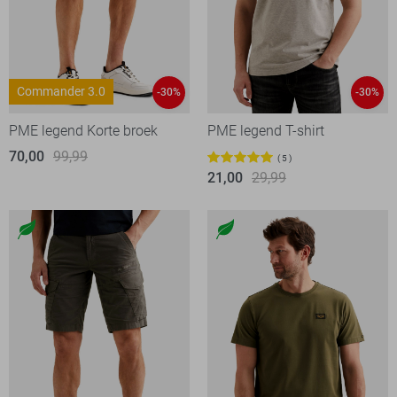
Commander 3.0
-30%
-30%
PME legend Korte broek
PME legend T-shirt
70,00
99,99
5
21,00
29,99