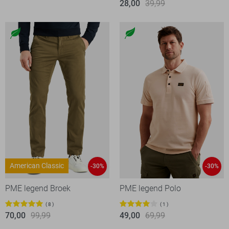
28,00
39,99
American Classic
-30%
-30%
PME legend Broek
PME legend Polo
8
1
70,00
99,99
49,00
69,99