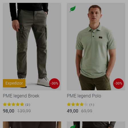
Expedizor
-30%
-30%
PME legend Broek
PME legend Polo
2
1
98,00
139,99
49,00
69,99