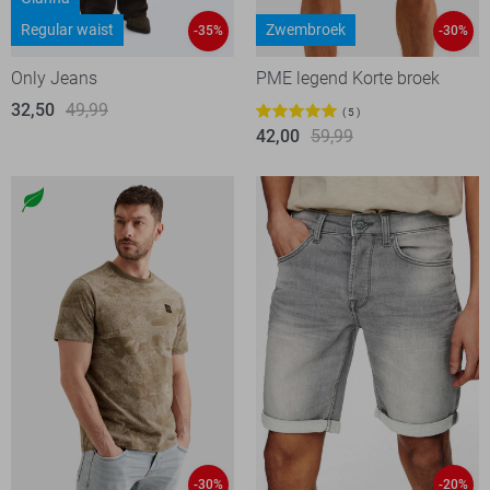
Regular waist
Zwembroek
-35%
-30%
Only Jeans
PME legend Korte broek
32,50
49,99
5
42,00
59,99
-30%
-20%