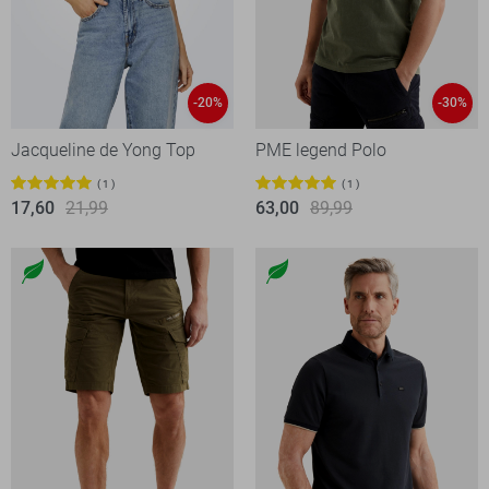
-20%
-30%
Jacqueline de Yong Top
PME legend Polo
1
1
17,60
21,99
63,00
89,99