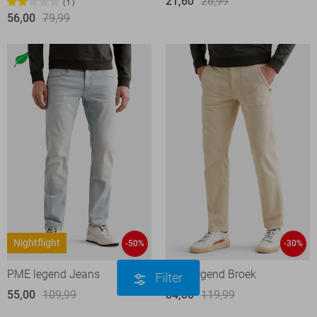
21,60
26,99
1
56,00
79,99
Nightflight
-50%
-30%
PME legend Jeans
PME legend Broek
Filter
55,00
109,99
84,00
119,99