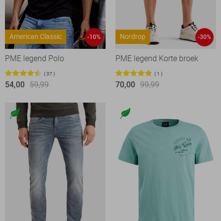
American Classic
Nordrop
-10%
-30%
PME legend Polo
PME legend Korte broek
37
1
54,00
59,99
70,00
99,99