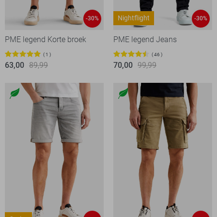
Nightflight
-30%
-30%
PME legend Korte broek
PME legend Jeans
1
46
63,00
89,99
70,00
99,99