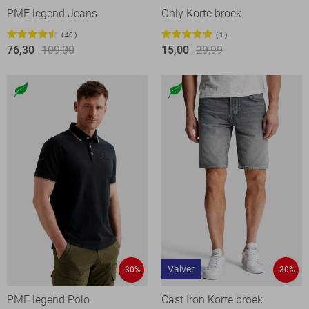
PME legend Jeans
Only Korte broek
40
1
76,30
109,00
15,00
29,99
Valver
-30%
-30%
PME legend Polo
Cast Iron Korte broek