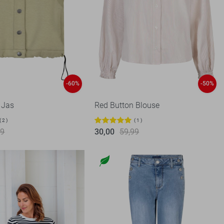
-60%
-50%
 Jas
Red Button Blouse
2
1
99
30,00
59,99