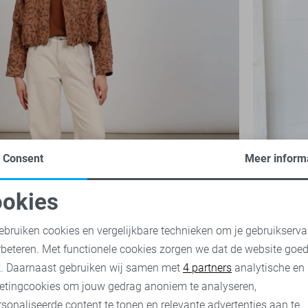
Consent
Meer inform
NED T-shirt
22,50
44,
okies
oodzakelijke cookies
Personalisatie cookies
ebruiken cookies en vergelijkbare technieken om je gebruikserva
rbeteren. Met functionele cookies zorgen we dat de website goe
nalytische cookies
Marketing cookies
t. Daarnaast gebruiken wij samen met
4 partners
analytische en
etingcookies om jouw gedrag anoniem te analyseren,
sonaliseerde content te tonen en relevante advertenties aan te