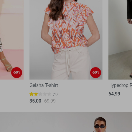
-50%
-50%
Geisha T-shirt
Hypedrop 
64,99
1
35,00
69,99