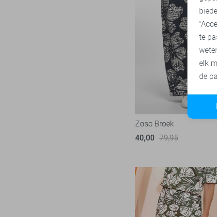
biede
SisterS point
271
"Acce
Studio Amaya
27
te pa
Superdry
3
wete
Tommy Jeans
76
elk m
Touch
de pa
22
TQ Amsterdam
43
Vero Moda
540
Vila
433
Zoso Broek
Ydence
40,00
79,95
64
Zoso
231
Zusss
49