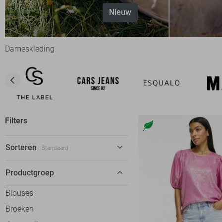
Nieuw
Dameskleding
Filters
Sorteren
Standaard
Standaard
Productgroep
€ laag-hoog
Blouses
€ hoog-laag
Broeken