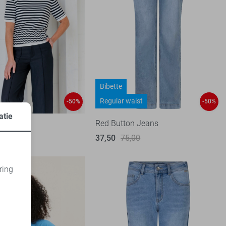
Bibette
Regular waist
-50%
-50%
atie
Red Button Jeans
99
37,50
75,00
ring
d