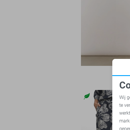
LTB
21
Zand
Mac
31
Zilver
Malelions
17
Zwart
Minus
14
NED
117
Noisy may
85
Nukus
45
Object
179
Only
1026
Co
Pieces
282
N
Presly & Sun
15
Wij g
Red Button
168
te ve
A
Refined Department
45
werk
Rino & Pelle
mark
46
geper
Sans
7