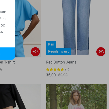
 aan
Meer
t op
 aan
Kim
Regular waist
-60%
-50%
n
r T-shirt
Red Button Jeans
95
1
35,00
69,99