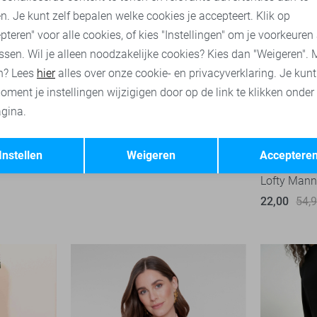
n. Je kunt zelf bepalen welke cookies je accepteert. Klik op
pteren" voor alle cookies, of kies "Instellingen" om je voorkeuren
ssen. Wil je alleen noodzakelijke cookies? Kies dan "Weigeren". 
n? Lees
hier
alles over onze cookie- en privacyverklaring. Je kun
oment je instellingen wijzigigen door op de link te klikken onder
gina.
Opslaan
Terug
-50%
Instellen
Weigeren
Acceptere
Lofty Manne
22,00
54,