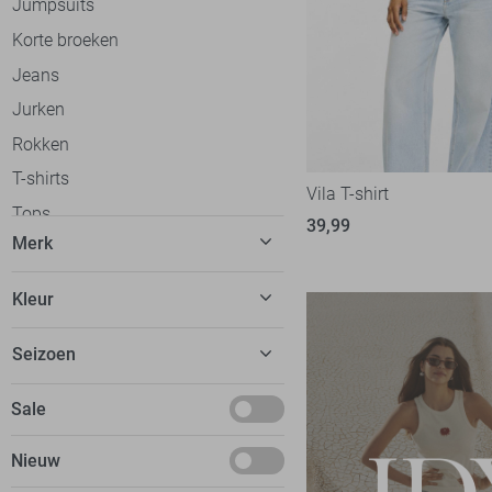
Jumpsuits
Korte broeken
Jeans
Jurken
Rokken
T-shirts
Vila T-shirt
Tops
39,99
Merk
Truien
Vesten
C&S The Label
58
Kleur
Gilets
Calvin Klein
30
Beige
Blazers
Seizoen
Cars
20
Blauw
Jassen
dfns
2
Basics
Sale
Bordeaux
Ondergoed
Donders
8
Deals
Bruin
Loungewear
Nieuw
EsQualo
51
Januari
Camel
Accessoires