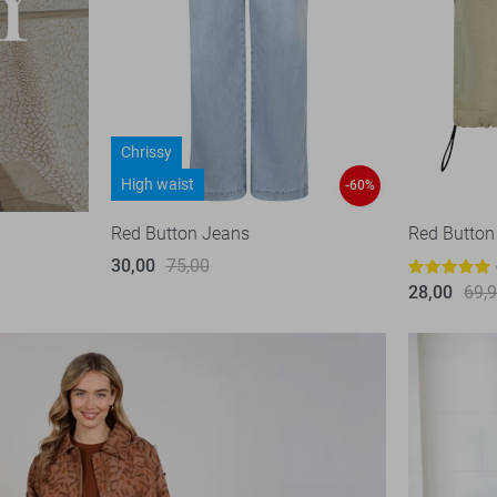
Chrissy
High waist
-60%
Red Button Jeans
Red Button
30,00
75,00
28,00
69,