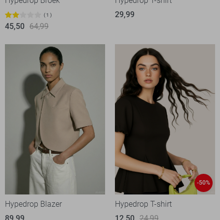
Hypedrop Broek
Hypedrop T-shirt
29,99
1
45,50
64,99
-50%
Hypedrop Blazer
Hypedrop T-shirt
89,99
12,50
24,99