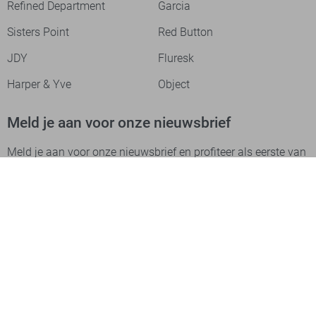
Refined Department
Garcia
Sisters Point
Red Button
JDY
Fluresk
Harper & Yve
Object
Meld je aan voor onze nieuwsbrief
Meld je aan voor onze nieuwsbrief en profiteer als eerste van
acties!
Aanmelden
Betaalmethodes