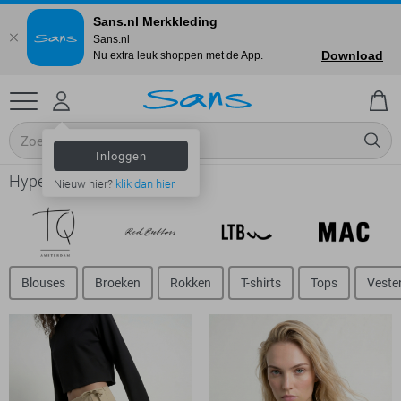
Sans.nl Merkkleding
Sans.nl
Download
Nu extra leuk shoppen met de App.
Inloggen
Hypedrop - Dames
Nieuw hier?
klik dan hier
Blouses
Broeken
Rokken
T-shirts
Tops
Veste