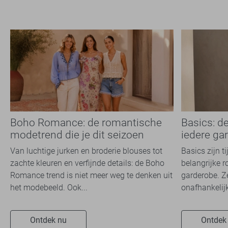
Boho Romance: de romantische
Basics: d
modetrend die je dit seizoen
iedere ga
overal ziet
Van luchtige jurken en broderie blouses tot
Basics zijn t
zachte kleuren en verfijnde details: de Boho
belangrijke r
Romance trend is niet meer weg te denken uit
garderobe. Z
het modebeeld. Ook...
onafhankelijk
Ontdek nu
Ontdek