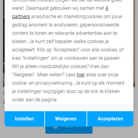
werkt. Daarnaast gebruiken wij samen met
4
Analytische cookies
partners
analytische en marketingcookies om jouw
Marketing cookies
gedrag anoniem te analyseren, gepersonaliseerde
content te tonen en relevante advertenties aan te
bieden. Je kunt zelf bepalen welke cookies je
accepteert. Klik op "Accepteren" voor alle cookies, of
kies "Instellingen" om je voorkeuren aan te passen.
Wil je alleen noodzakelijke cookies? Kies dan
"Weigeren". Meer weten? Lees
hier
alles over onze
-60%
-50%
cookie- en privacyverklaring. Je kunt op elk moment
je instellingen wijzigigen door op de link te klikken
Hypedrop Blouse
Hypedrop Gilet
onder aan de pagina.
20,00
49,99
15,00
29,99
Opslaan
Terug
Instellen
Weigeren
Accepteren
Filter
1