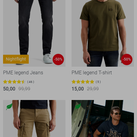
Nightflight
-50%
-50%
PME legend Jeans
PME legend T-shirt
46
5
50,00
99,99
15,00
29,99