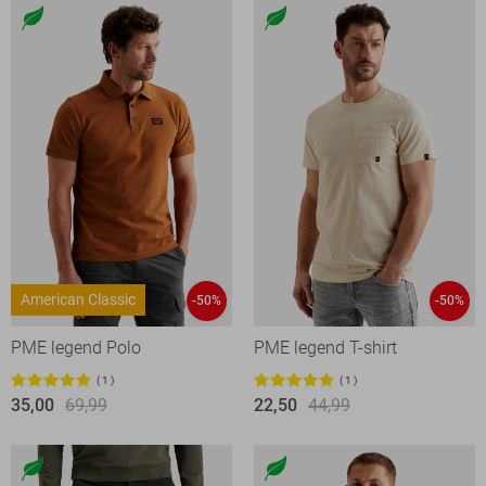
American Classic
-50%
-50%
PME legend Polo
PME legend T-shirt
1
1
35,00
69,99
22,50
44,99