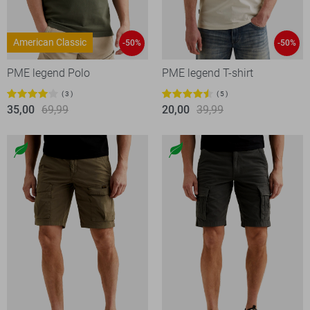
American Classic
-50%
-50%
PME legend Polo
PME legend T-shirt
3
5
35,00
69,99
20,00
39,99