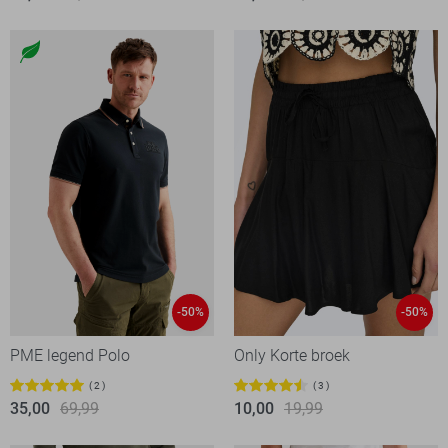
-50%
-50%
PME legend Polo
Only Korte broek
2
3
35,00
69,99
10,00
19,99