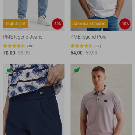
Nightflight
American Classic
-30%
-10%
PME legend Jeans
PME legend Polo
35
37
70,00
99,99
54,00
59,99