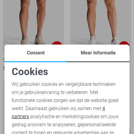
-50%
-50%
Consent
Meer informatie
Cast Iron Korte broek
Cast Iron Korte broek
50,00
99,99
50,00
99,99
Cookies
Noodzakelijke cookies
Wij gebruiken cookies en vergelijkbare technieken
om je gebruikservaring te verbeteren. Met
Personalisatie cookies
functionele cookies zorgen we dat de website goed
werkt. Daarnaast gebruiken wij samen met
4
Analytische cookies
partners
analytische en marketingcookies om jouw
Marketing cookies
gedrag anoniem te analyseren, gepersonaliseerde
content te tonen en relevante advertenties aan te