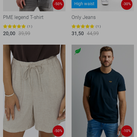
High waist
-50%
-30%
PME legend T-shirt
Only Jeans
1
1
20,00
39,99
31,50
44,99
-50%
-10%