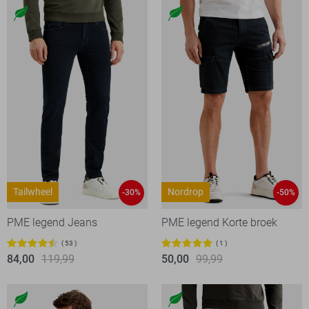
Tailwheel
Nordrop
-30%
-50%
PME legend Jeans
PME legend Korte broek
53
1
84,00
119,99
50,00
99,99