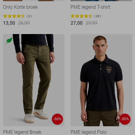
Only Korte broek
PME legend T-shirt
3
28
13,50
26,99
27,00
29,99
-50%
-50%
PME legend Broek
PME legend Polo