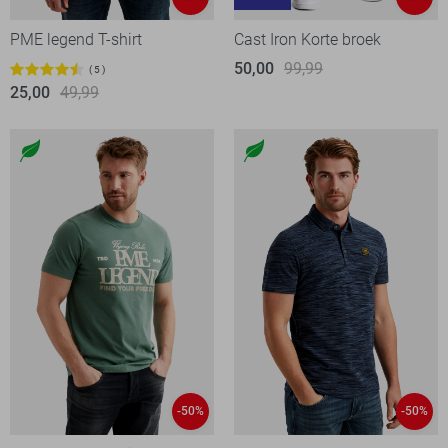
PME legend T-shirt
Cast Iron Korte broek
50,00
99,99
5
25,00
49,99
-50%
-50%