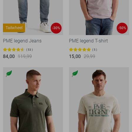
Tailwheel
-30%
-50%
PME legend Jeans
PME legend T-shirt
53
5
84,00
119,99
15,00
29,99