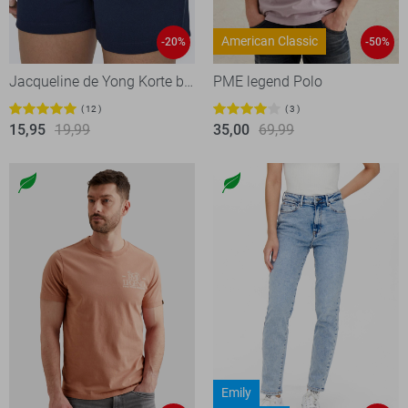
American Classic
-20%
-50%
Jacqueline de Yong Korte broek
PME legend Polo
12
3
15,95
19,99
35,00
69,99
Emily