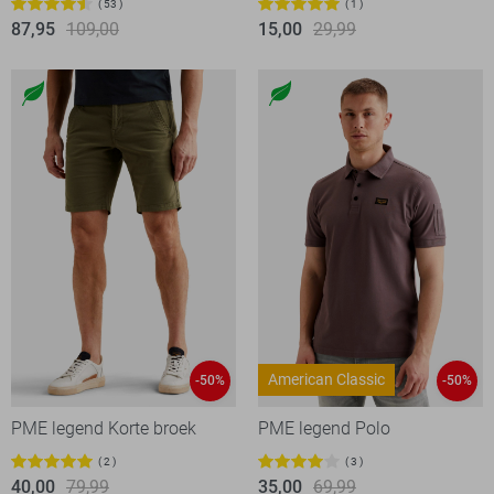
53
1
87,95
109,00
15,00
29,99
American Classic
-50%
-50%
PME legend Korte broek
PME legend Polo
2
3
40,00
79,99
35,00
69,99