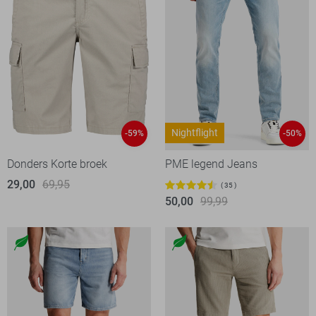
Nightflight
-59%
-50%
Donders Korte broek
PME legend Jeans
29,00
69,95
35
50,00
99,99