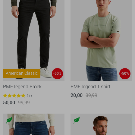
American Classic
-50%
-50%
PME legend Broek
PME legend T-shirt
20,00
39,99
1
50,00
99,99