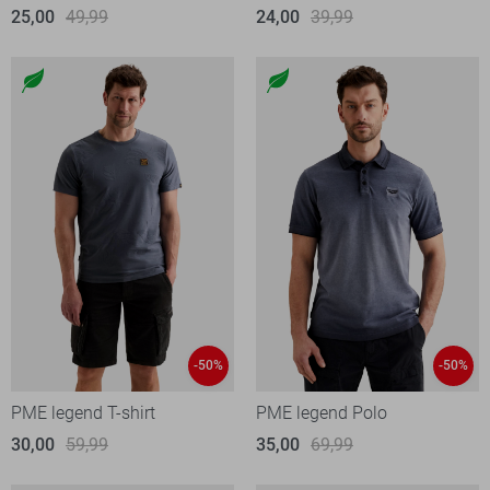
25,00
49,99
24,00
39,99
-50%
-50%
PME legend T-shirt
PME legend Polo
30,00
59,99
35,00
69,99