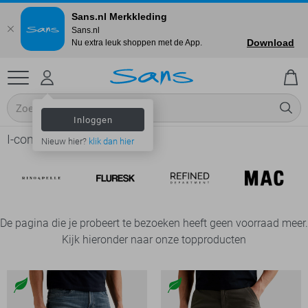
Sans.nl Merkkleding
Sans.nl
Download
Nu extra leuk shoppen met de App.
Inloggen
I-coni-K online shop
Nieuw hier?
klik dan hier
De pagina die je probeert te bezoeken heeft geen voorraad meer.
Kijk hieronder naar onze topproducten