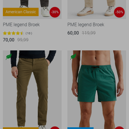
American Classic
-30%
-50%
PME legend Broek
PME legend Broek
60,00
119,99
10
70,00
99,99