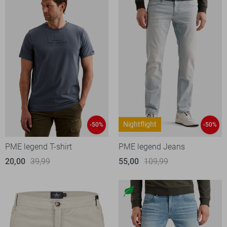
Nightflight
-50%
-50%
PME legend T-shirt
PME legend Jeans
20,00
39,99
55,00
109,99