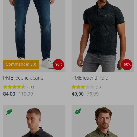
Commander 3.0
-30%
-50%
PME legend Jeans
PME legend Polo
21
1
84,00
119,99
40,00
79,99