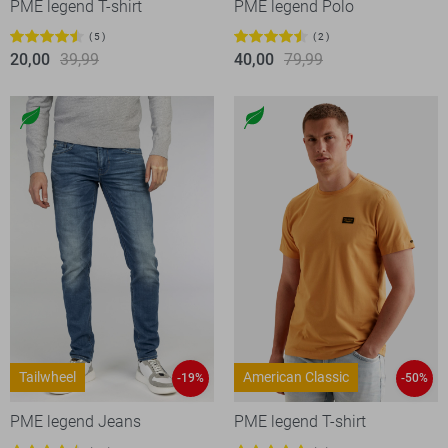
PME legend T-shirt
PME legend Polo
5
2
20,00
39,99
40,00
79,99
Tailwheel
American Classic
-19%
-50%
PME legend Jeans
PME legend T-shirt