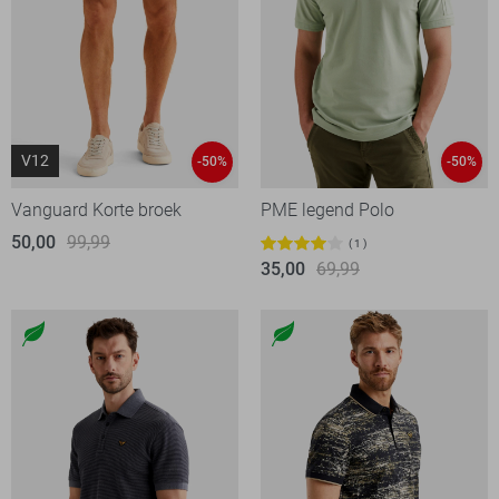
V12
-50%
-50%
Vanguard Korte broek
PME legend Polo
50,00
99,99
1
35,00
69,99