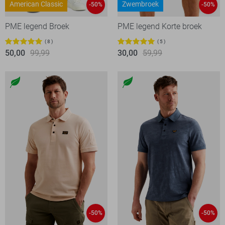
American Classic
Zwembroek
-50%
-50%
PME legend Broek
PME legend Korte broek
8
5
50,00
99,99
30,00
59,99
-50%
-50%