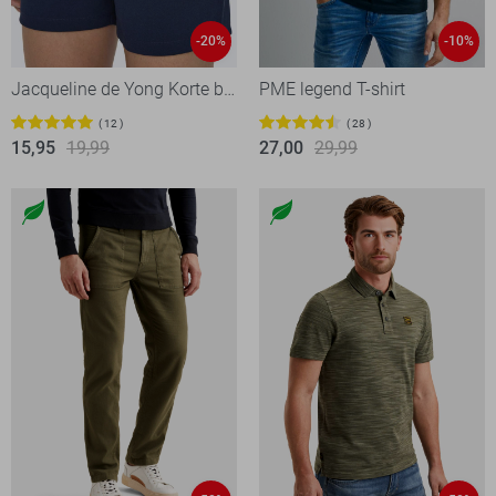
-20%
-10%
Jacqueline de Yong Korte broek
PME legend T-shirt
12
28
15,95
19,99
27,00
29,99