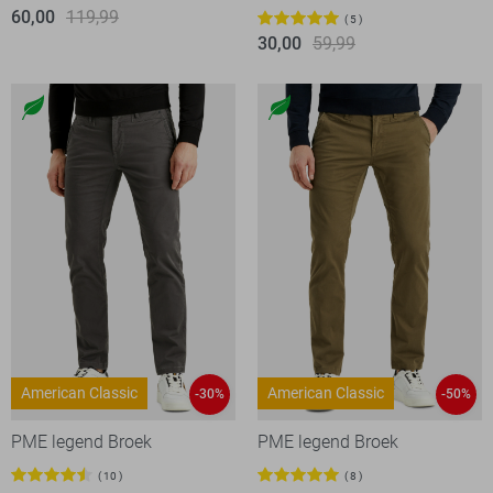
60,00
119,99
5
30,00
59,99
American Classic
American Classic
-30%
-50%
PME legend Broek
PME legend Broek
10
8