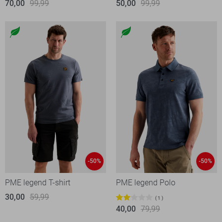
70,00
99,99
50,00
99,99
-50%
-50%
PME legend T-shirt
PME legend Polo
30,00
59,99
1
40,00
79,99