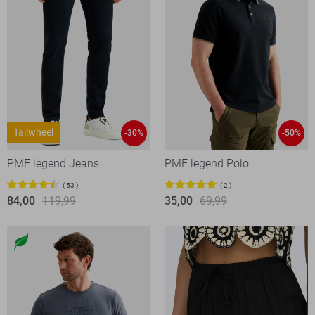
Tailwheel
-30%
-50%
PME legend Jeans
PME legend Polo
53
2
84,00
119,99
35,00
69,99