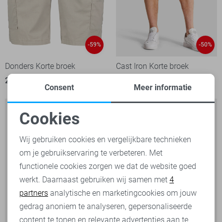
-59%
-50%
Donders Korte broek
Cast Iron Korte broek
29,00
69,95
50,00
99,99
Consent
Meer informatie
Cookies
Noodzakelijke cookies
Wij gebruiken cookies en vergelijkbare technieken
om je gebruikservaring te verbeteren. Met
Personalisatie cookies
functionele cookies zorgen we dat de website goed
werkt. Daarnaast gebruiken wij samen met
4
Analytische cookies
partners
analytische en marketingcookies om jouw
Marketing cookies
gedrag anoniem te analyseren, gepersonaliseerde
content te tonen en relevante advertenties aan te