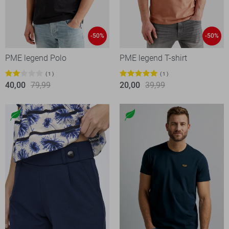
-50%
-50%
PME legend Polo
PME legend T-shirt
1
1
40,00
79,99
20,00
39,99