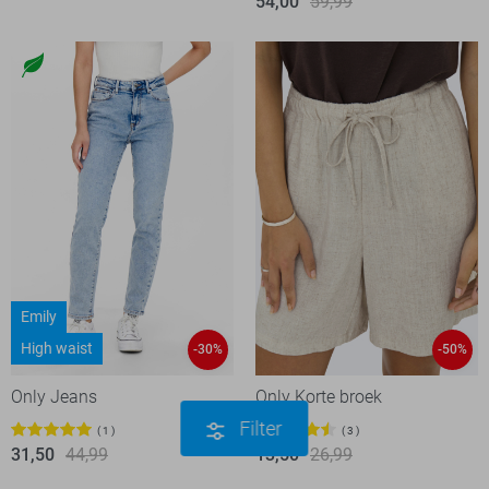
54,00
59,99
Emily
High waist
-30%
-50%
Only Jeans
Only Korte broek
Filter
1
3
31,50
44,99
13,50
26,99