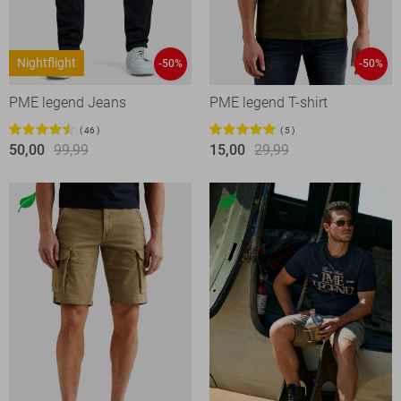
Nightflight
-50%
-50%
PME legend Jeans
PME legend T-shirt
46
5
50,00
99,99
15,00
29,99