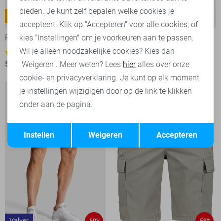
bieden. Je kunt zelf bepalen welke cookies je
Nightflight
-50%
-50%
accepteert. Klik op "Accepteren" voor alle cookies, of
kies "Instellingen" om je voorkeuren aan te passen.
PME legend Jeans
Cast Iron Korte broek
Wil je alleen noodzakelijke cookies? Kies dan
50,00
99,99
35
50,00
99,99
"Weigeren". Meer weten? Lees
hier
alles over onze
cookie- en privacyverklaring. Je kunt op elk moment
je instellingen wijzigigen door op de link te klikken
onder aan de pagina.
Opslaan
Terug
Instellen
Weigeren
Accepteren
Valver