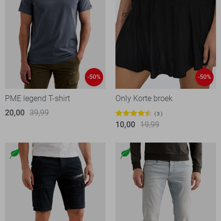
-50%
-50%
PME legend T-shirt
Only Korte broek
20,00
39,99
3
10,00
19,99