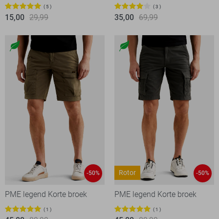
5
3
15,00
29,99
35,00
69,99
Rotor
-50%
-50%
PME legend Korte broek
PME legend Korte broek
1
1