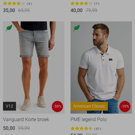
3
7
35,00
69,99
40,00
79,99
V12
American Classic
-50%
-10%
Vanguard Korte broek
PME legend Polo
50,00
99,99
37