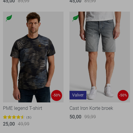
45,00
89,99
45,00
89,99
Valver
-50%
-50%
PME legend T-shirt
Cast Iron Korte broek
50,00
99,99
5
25,00
49,99