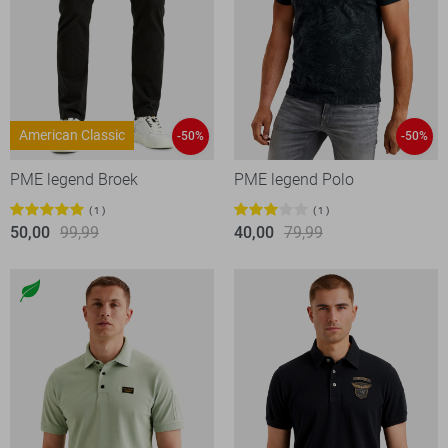
American Classic
-50%
-50%
PME legend Broek
PME legend Polo
1
1
50,00
99,99
40,00
79,99