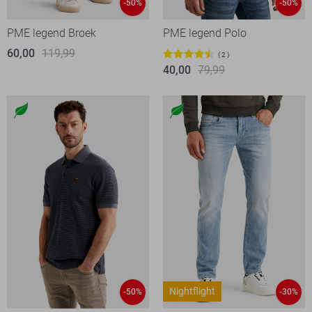
-50%
-50%
PME legend Broek
PME legend Polo
60,00
119,99
2
40,00
79,99
Nightflight
-50%
-30%