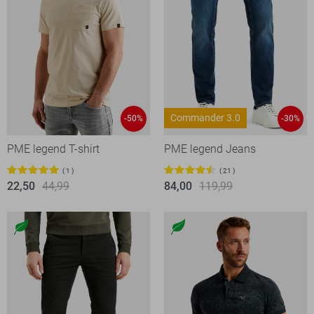
Commander 3.0
-50%
-30%
PME legend T-shirt
PME legend Jeans
1
21
22,50
44,99
84,00
119,99