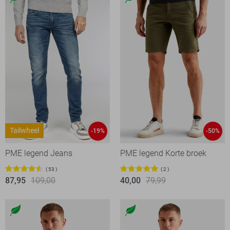
Tailwheel
-19%
-50%
PME legend Jeans
PME legend Korte broek
53
2
87,95
109,00
40,00
79,99