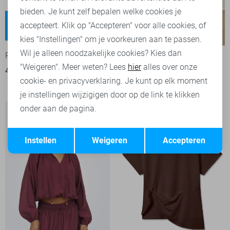
bieden. Je kunt zelf bepalen welke cookies je
Kate
Tessa
accepteert. Klik op "Accepteren" voor alle cookies, of
Regular waist
High waist
-50%
-50%
kies "Instellingen" om je voorkeuren aan te passen.
Wil je alleen noodzakelijke cookies? Kies dan
Red Button Jeans
Vero Moda Jeans
"Weigeren". Meer weten? Lees
hier
alles over onze
40,00
79,99
6
cookie- en privacyverklaring. Je kunt op elk moment
25,00
49,99
je instellingen wijzigigen door op de link te klikken
onder aan de pagina.
Opslaan
Terug
Instellen
Weigeren
Accepteren