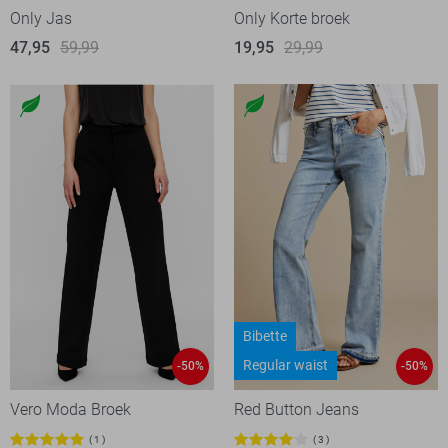
Only Jas
Only Korte broek
47,95
59,99
19,95
29,99
Bibette
Regular waist
-50%
-50%
Vero Moda Broek
Red Button Jeans
1
3