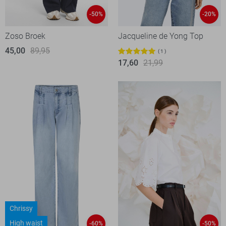
-50%
-20%
Zoso Broek
Jacqueline de Yong Top
45,00
89,95
1
17,60
21,99
Chrissy
High waist
-60%
-50%