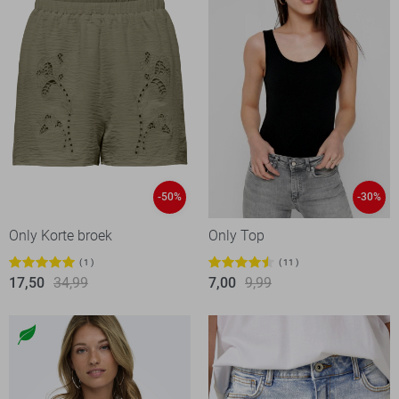
-50%
-30%
Only Korte broek
Only Top
1
11
17,50
34,99
7,00
9,99