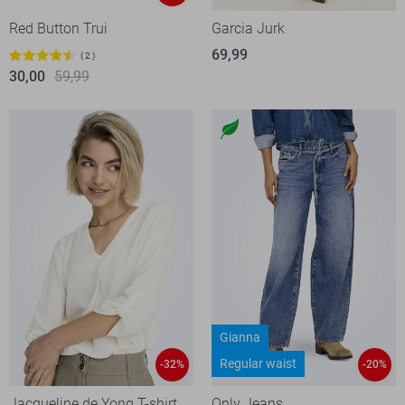
Red Button Trui
Garcia Jurk
69,99
2
30,00
59,99
Gianna
Regular waist
-32%
-20%
Jacqueline de Yong T-shirt
Only Jeans