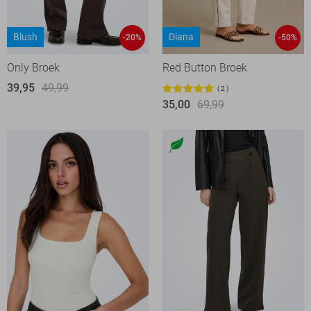
Blush
Diana
-20%
-50%
Only Broek
Red Button Broek
39,95
49,99
2
35,00
69,99