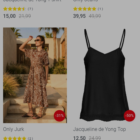
7
1
15,00
21,99
39,95
49,99
-31%
-50%
Only Jurk
Jacqueline de Yong Top
12,50
24,99
2