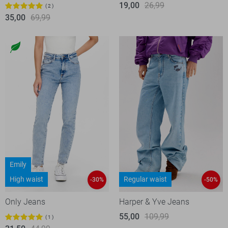
19,00
26,99
2
35,00
69,99
Emily
High waist
Regular waist
-30%
-50%
Only Jeans
Harper & Yve Jeans
55,00
109,99
1