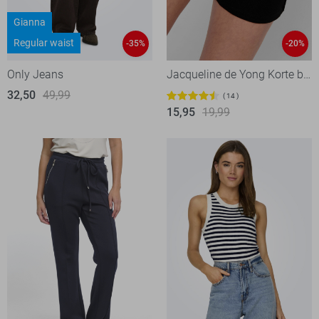
Gianna
Regular waist
-35%
-20%
Only Jeans
Jacqueline de Yong Korte broek
32,50
49,99
14
15,95
19,99