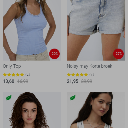
-20%
-27%
Only Top
Noisy may Korte broek
2
1
13,60
16,99
21,95
29,99