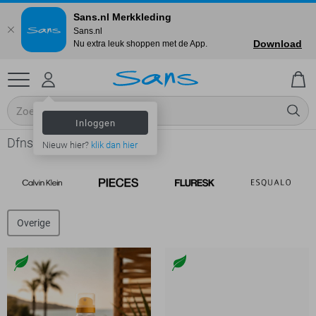
Sans.nl Merkkleding
Sans.nl
Download
Nu extra leuk shoppen met de App.
Inloggen
Dfns - Dames
Nieuw hier?
klik dan hier
Overige