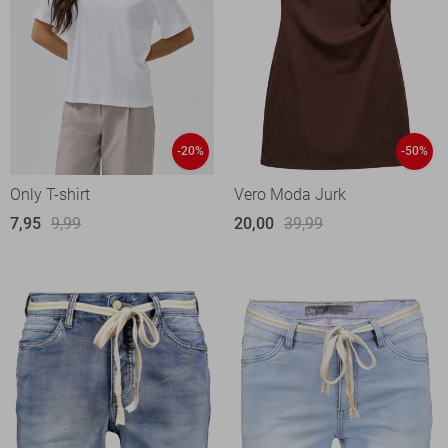
-20%
-50%
Only T-shirt
Vero Moda Jurk
7,95
9,99
20,00
39,99