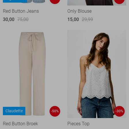
Red Button Jeans
Only Blouse
30,00
75,00
15,00
29,99
Claudette
-50%
-30%
Red Button Broek
Pieces Top