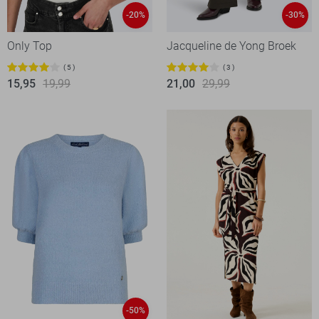
-20%
-30%
Only Top
Jacqueline de Yong Broek
5
3
15,95
19,99
21,00
29,99
-50%