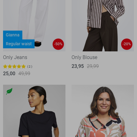
Gianna
Regular waist
-50%
-20%
Only Jeans
Only Blouse
23,95
29,99
2
25,00
49,99