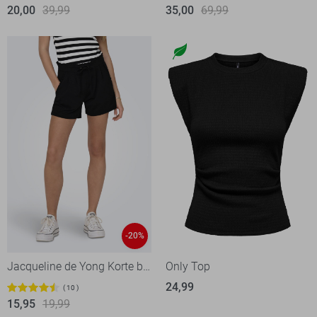
20,00
39,99
35,00
69,99
-20%
Jacqueline de Yong Korte broek
Only Top
24,99
10
15,95
19,99