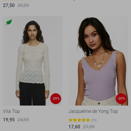
27,50
39,99
-20%
-20%
Vila Top
Jacqueline de Yong Top
19,95
24,99
1
17,60
21,99