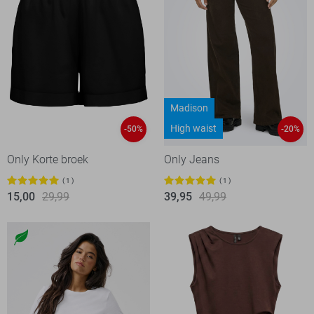
Madison
High waist
-50%
-20%
Only Korte broek
Only Jeans
1
1
15,00
29,99
39,95
49,99