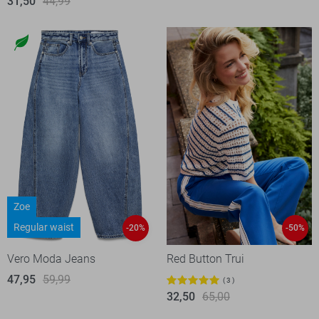
31,50
44,99
Zoe
Regular waist
-20%
-50%
Vero Moda Jeans
Red Button Trui
47,95
59,99
3
32,50
65,00