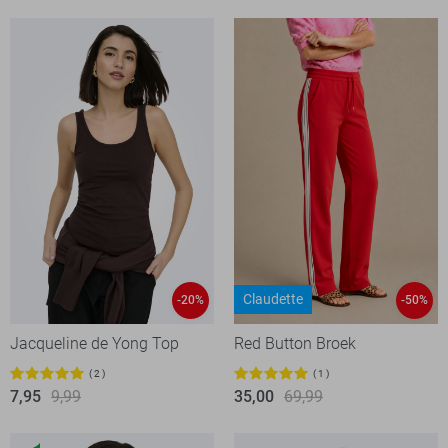
Claudette
-20%
-50%
Jacqueline de Yong Top
Red Button Broek
2
1
7,95
9,99
35,00
69,99