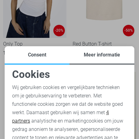
-20%
-50%
Only Top
Red Button T-shirt
15,95
19,99
4
Consent
Meer informatie
25,00
49,99
Cookies
Noodzakelijke cookies
Wij gebruiken cookies en vergelijkbare technieken
om je gebruikservaring te verbeteren. Met
Personalisatie cookies
functionele cookies zorgen we dat de website goed
werkt. Daarnaast gebruiken wij samen met
4
Analytische cookies
partners
analytische en marketingcookies om jouw
Marketing cookies
gedrag anoniem te analyseren, gepersonaliseerde
content te tonen en relevante advertenties aan te