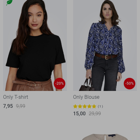
-20%
-50%
Only T-shirt
Only Blouse
7,95
9,99
1
15,00
29,99