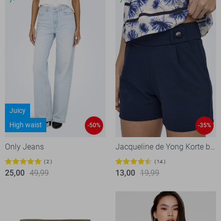
Juicy
High waist
-50%
-35%
Only Jeans
Jacqueline de Yong Korte broek
2
14
25,00
49,99
13,00
19,99