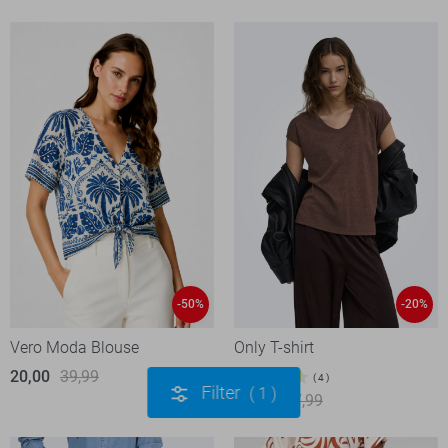
-50%
-20%
Vero Moda Blouse
Only T-shirt
20,00
39,99
4
Filter
1
14,40
17,99