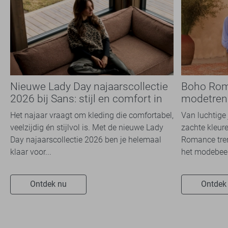
Nieuwe Lady Day najaarscollectie
Boho Rom
2026 bij Sans: stijl en comfort in
modetrend
travelkwaliteit
overal zie
Het najaar vraagt om kleding die comfortabel,
Van luchtige 
veelzijdig én stijlvol is. Met de nieuwe Lady
zachte kleure
Day najaarscollectie 2026 ben je helemaal
Romance tren
klaar voor...
het modebeel
Ontdek nu
Ontdek