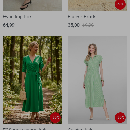
-50%
Hypedrop Rok
Fluresk Broek
64,99
35,00
69,99
-50%
-50%