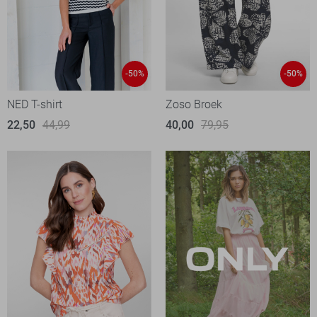
-50%
-50%
NED T-shirt
Zoso Broek
22,50
44,99
40,00
79,95