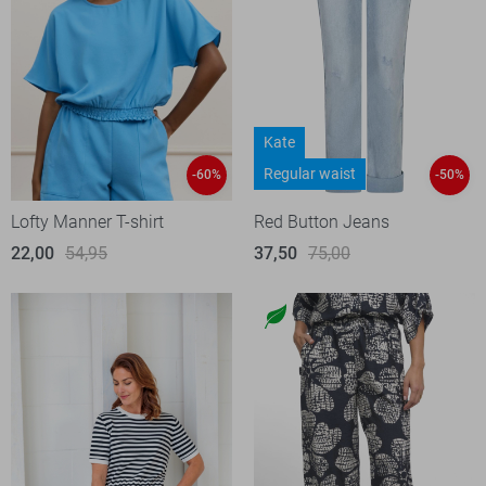
Kate
Regular waist
-60%
-50%
Lofty Manner T-shirt
Red Button Jeans
22,00
54,95
37,50
75,00