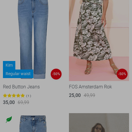
Kim
Regular waist
-50%
-50%
Red Button Jeans
FOS Amsterdam Rok
25,00
49,99
1
35,00
69,99