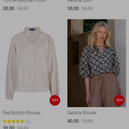
FOS Amsterdam Jurk
Geisha Jurk
30,00
59,99
50,00
99,99
-50%
-50%
Red Button Blouse
Geisha Blouse
40,00
79,99
1
30,00
59,99