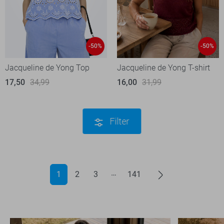
-50%
-50%
Jacqueline de Yong Top
Jacqueline de Yong T-shirt
17,50
34,99
16,00
31,99
Filter
1
2
3
141