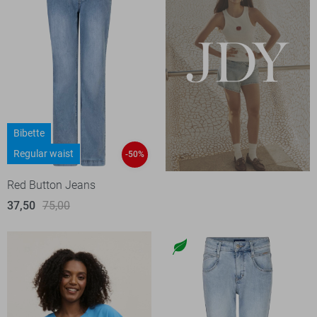
Bibette
Regular waist
-50%
Red Button Jeans
37,50
75,00