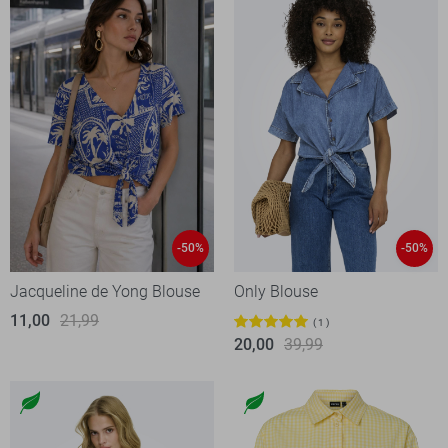
-50%
-50%
Jacqueline de Yong Blouse
Only Blouse
11,00
21,99
1
20,00
39,99