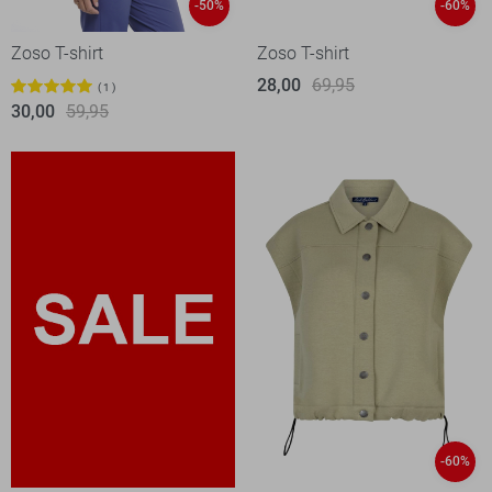
-50%
-60%
Zoso T-shirt
Zoso T-shirt
28,00
69,95
1
30,00
59,95
-60%