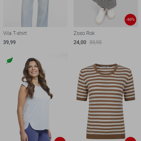
-60%
Vila T-shirt
Zoso Rok
39,99
24,00
59,95