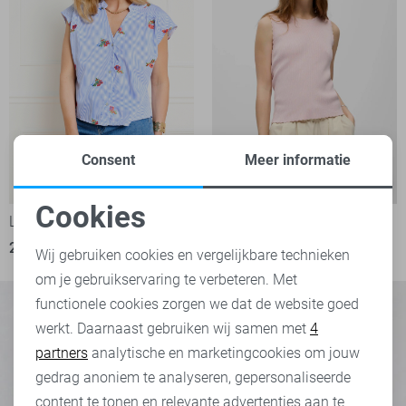
Consent
Meer informatie
-50%
-50%
Cookies
LolaLiza Blouse
Object Top
Noodzakelijke cookies
25,00
49,99
15,00
29,99
Wij gebruiken cookies en vergelijkbare technieken
om je gebruikservaring te verbeteren. Met
Personalisatie cookies
functionele cookies zorgen we dat de website goed
werkt. Daarnaast gebruiken wij samen met
4
Analytische cookies
partners
analytische en marketingcookies om jouw
Marketing cookies
gedrag anoniem te analyseren, gepersonaliseerde
content te tonen en relevante advertenties aan te