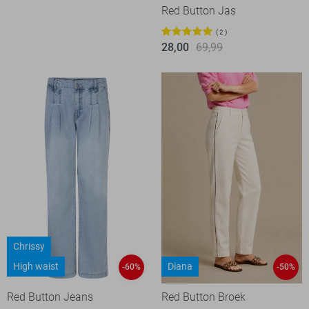
Red Button Jas
2
28,00
69,99
Chrissy
High waist
Diana
-60%
-50%
Red Button Jeans
Red Button Broek