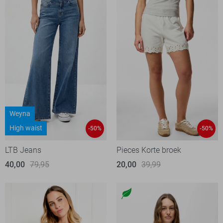
Weyna
High waist
-50%
-50%
LTB Jeans
Pieces Korte broek
40,00
79,95
20,00
39,99