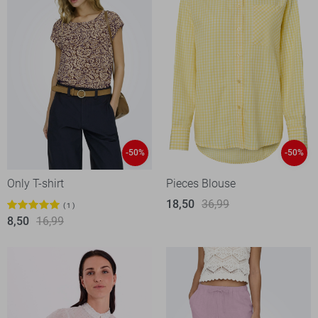
-50%
-50%
Only T-shirt
Pieces Blouse
18,50
36,99
1
8,50
16,99