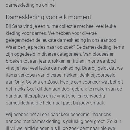
dameskleding nu online!
Dameskleding voor elk moment
Bij Sans vind je een ruime collectie met heel veel leuke
kleding voor dames. We hebben voor diverse
gelegenheden de leukste dameskleding in ons aanbod.
Waar ben je precies naar op zoek? De dameskleding items
zijn opgedeeld in diverse categorieën. Van
blouses
en
broeken
tot aan
jeans
,
rokken
en
truien
: in ons aanbod
vind je heel veel leuke dameskleding. Daarbij geldt dat we
items verkopen van diverse merken, denk bijvoorbeeld
aan
Only
,
Geisha
en
Zoso
. Heb je een voorkeur wat betreft
het merk? Geef dit dan aan door gebruik te maken van de
handige filteropties en je vindt snel en eenvoudig
dameskleding die helemaal past bij jouw smaak.
Wij hebben het al een paar keer benoemd, maar ons
aanbod met dameskleding is gelukkig heel groot. Zo kun
jij vrijwel altijd slagen als jij op zoek bent naar
nieuwe